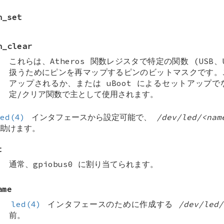
n_set
n_clear
これらは、Atheros 関数レジスタで特定の関数 (USB、UA
扱うためにピンを再マップするピンのビットマスクです。
アップされるか、または uBoot によるセットアップ
定/クリア関数で主として使用されます。
ed(4)
インタフェースから設定可能で、
/dev/led/<nam
助けます。
t
通常、gpiobus0 に割り当てられます。
ame
led(4)
インタフェースのために作成する
/dev/led/
前。