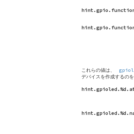
hint.gpio.functio
hint.gpio.functio
これらの値は、
gpiol
デバイスを作成するのを
hint.gpioled.%d.a
hint.gpioled.%d.n