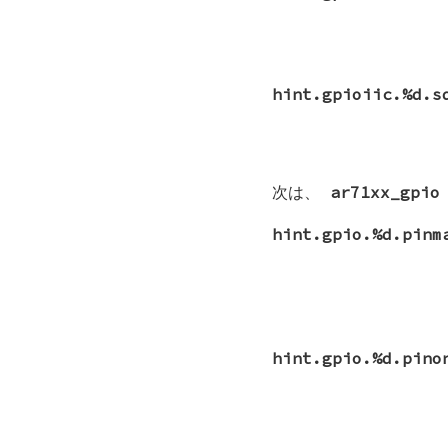
hint.gpioiic.%d.s
次は、
ar71xx_gpio
hint.gpio.%d.pinm
hint.gpio.%d.pino