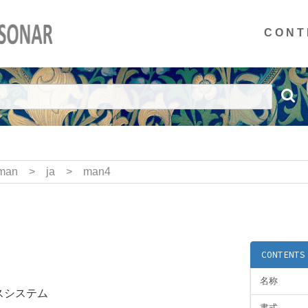
CONT
man
>
ja
>
man4
CONTENTS
名称
バスシステム
書式