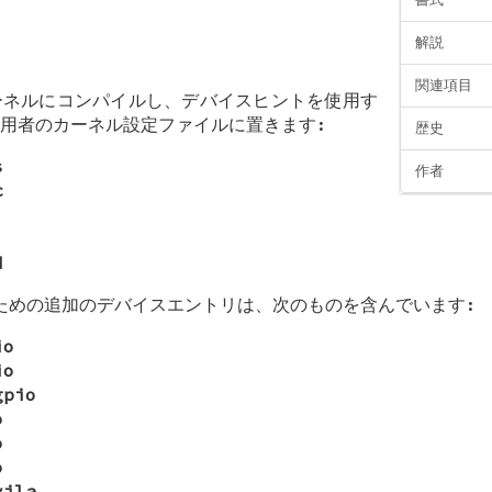
解説
関連項目
ーネルにコンパイルし、デバイスヒントを使用す
用者のカーネル設定ファイルに置きます:
歴史
s
作者
c
d
めの追加のデバイスエントリは、次のものを含んでいます:
io
io
gpio
o
o
o
vila