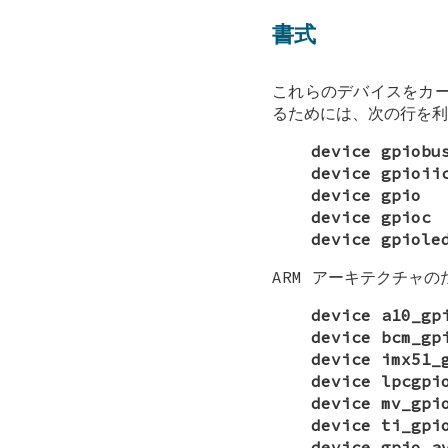
書式
これらのデバイスをカ
るためには、次の行を利
device gpiobu
device gpioii
device gpio
device gpioc
device gpiole
ARM
アーキテクチャのた
device a10_gp
device bcm_gp
device imx51_
device lpcgpi
device mv_gpi
device ti_gpi
device gpio_a