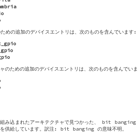
ambria
io
o
ための追加のデバイスエントリは、次のものを含んでいます:
x_gpio
_gpio
gpio
ャのための追加のデバイスエントリは、次のものを含んでいま
o
o
み込まれたアーキテクチャで見つかった、 bit banging 
供給しています。訳注: bit banging の意味不明。