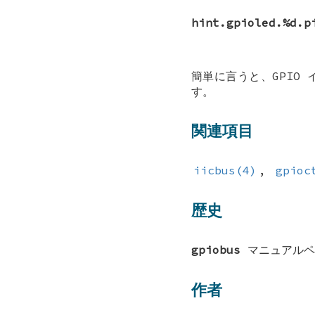
hint.gpioled.%d.p
簡単に言うと、GPIO
す。
関連項目
iicbus(4)
,
gpioc
歴史
gpiobus
マニュアル
作者