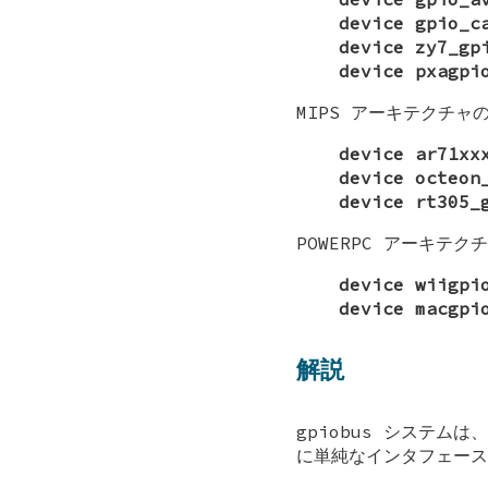
device gpio_c
device zy7_gp
device pxagpi
MIPS
アーキテクチャの
device ar71xx
device octeon
device rt305_
POWERPC
アーキテクチ
device wiigpi
device macgpi
解説
gpiobus
システムは、組
に単純なインタフェースを