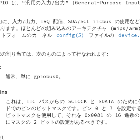
PIO
は、“汎用の入力/出力” (General-Purpose Inpu
的に、入力/出力、IRQ 配信、SDA/SCL
iicbus
の使用など
ります。ほとんどの組み込みのアーキテクチャ (mips/arm
ットフォームのカーネル
config(5)
ファイルの
device
の割り当ては、次のものによって行なわれます:
t
通常、単に gpiobus0。
ins
これは、IIC バスからの SCLOCK と SDATA のため
ドでのピンのビットマスクです。ピン 0 と 7 を設定するた
ビットマスクを使用して、それを 0x0081 の 16 進
にマスクの 2 ビットの設定があるべきです。
cl