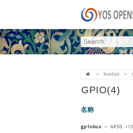
>
freebsd
>
GPIO(4)
名称
gpiobus
—
GPIO 