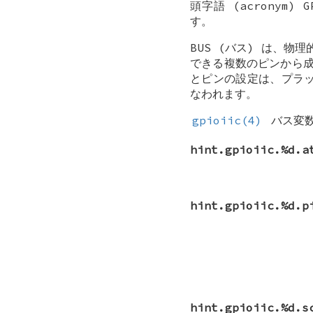
頭字語 (acronym)
G
す。
BUS (バス) は、物理
できる複数のピンから成
とピンの設定は、プラ
なわれます。
gpioiic(4)
バス変数
hint.gpioiic.%d.a
hint.gpioiic.%d.p
hint.gpioiic.%d.s