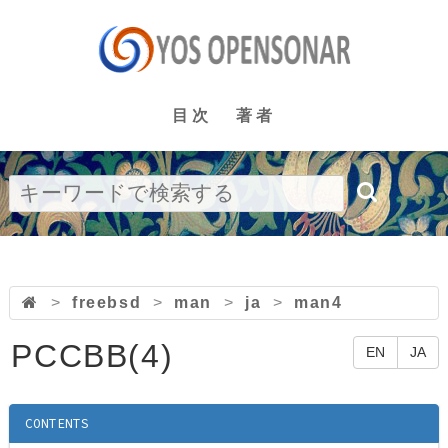
目次
著者
>
freebsd
>
man
>
ja
>
man4
PCCBB(4)
EN
JA
CONTENTS