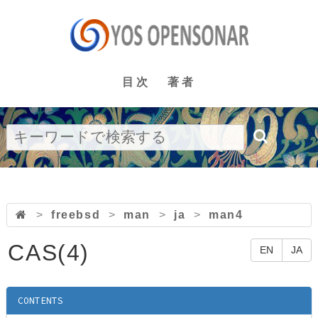
目次
著者
>
freebsd
>
man
>
ja
>
man4
CAS(4)
EN
JA
CONTENTS