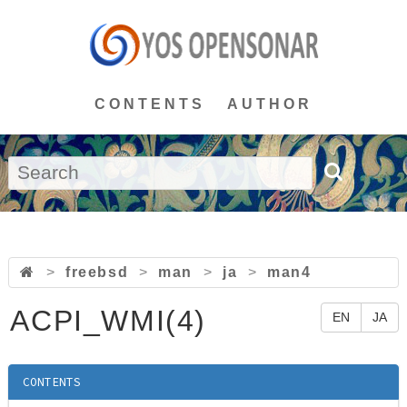
CONTENTS
AUTHOR
>
freebsd
>
man
>
ja
>
man4
ACPI_WMI(4)
EN
JA
CONTENTS