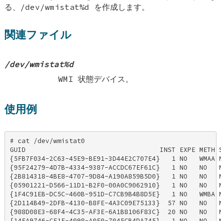
る、/dev/wmistat%d を作成します。
関連ファイル
/dev/wmistat%d
WMI 状態デバイス。
使用例
# cat /dev/wmistat0 

GUID                                  INST EXPE METH S
{5FB7F034-2C63-45E9-BE91-3D44E2C707E4}   1 NO   WMAA N
{95F24279-4D7B-4334-9387-ACCDC67EF61C}   1 NO   NO   N
{2B814318-4BE8-4707-9D84-A190A859B5D0}   1 NO   NO   N
{05901221-D566-11D1-B2F0-00A0C9062910}   1 NO   NO   N
{1F4C91EB-DC5C-460B-951D-C7CB9B4B8D5E}   1 NO   WMBA N
{2D114B49-2DFB-4130-B8FE-4A3C09E75133}  57 NO   NO   N
{988D08E3-68F4-4C35-AF3E-6A1B8106F83C}  20 NO   NO   N
{14EA9746-CE1F-4098-A0E0-7045CB4DA745}   1 NO   NO   N