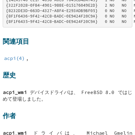
{322F2028-0F84-4901-988E-015176049E2D}   2 NO   NO   N
{8232DE3D-663D-4327-A8F4-E293ADB9BF05}   0 NO   NO   N
{8F1F6436-9F42-42C8-BADC-0E9424F20C9A}   0 NO   NO   N
{8F1F6435-9F42-42C8-BADC-0E9424F20C9A}   0 NO   NO   
関連項目
acpi(4)
,
歴史
acpi_wmi
デバイスドライバは、
FreeBSD 8.0
ではじ
めて登場しました。
作者
acpi_wmi
ドライバは、
Michael Gmelin