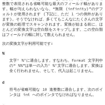
整数で表現される省略可能な最大のフィールド幅がありま
す。幅が与えられないなら、“無限 (infinity)”のデフ
ォルトが使用されます (下記に、ただ 1 つの例外があり
ます)。そうでなければ、多くてもこんなにたくさんの文字
が変換の処理でスキャンされます。変換が始まる前に、ほ
とんどの変換文字は空白類をスキップします。この空白類
はフィールドの幅に対して数えられません。
次の変換文字が利用可能です:
%
文字‘
%
’に適合します。すなわち、format 文字列中
の“
%%
”は単一の入力‘
%
’文字に適合します。変換は
全く行われません、そして、代入は起こりません。
d
符号が省略可能な 10 進整数に適合します。次のポイ
ンタは
int
へのポインタでなければなりません。