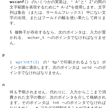
wscanf
() のいくつかの実装は、‘
A
’と‘
Z
’の間の
文字範囲を表現するために“
A-Z
”を使用します。文字
列は集合 (または、サーカムフレックス) 中にない文
字の出現、またはフールドの幅を使い果たして終りま
す。
l
修飾子が存在するなら、次のポインタは、入力が置
かれる、
wchar_t
へのポインタでなければなりませ
ん。
p
(
wprintf(3)
の‘
%p
’で印刷されるような) ポ
インタ値に適合します。次のポインタは
void
へのポ
インタでなければなりません。
n
何も予期されません。代わりに、入力からここまで消
費された文字の数が、次のポインタを介して格納され
ます。そのポインタは
int
へのポインタでなければ
なりません。
*
フラグで抑制することができますが、