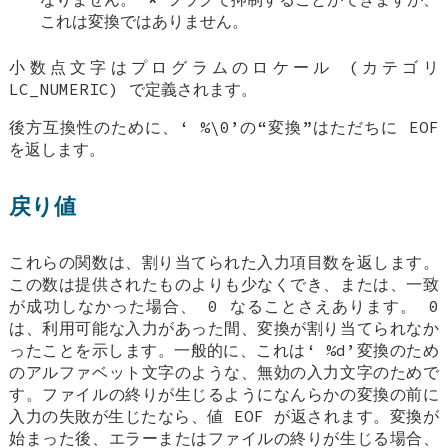
これは変換ではありません。
小数点文字はプログラムのロケール (カテゴリ
LC_NUMERIC
) で定義されます。
後方互換性のために、‘
%\0
’の“変換”はただちに
EOF
を返します。
戻り値
これらの関数は、割り当てられた入力項目数を返します。
この数は提供されたものよりも少なくでき、または、一致
が成功しなかった場合、 0 なることさえあります。 0
は、利用可能な入力があった間、変換が割り当てられなか
ったことを示します。一般的に、これは‘
%d
’変換のため
のアルファベット文字のような、無効の入力文字のためで
す。ファイルの終りが生じるようになんらかの変換の前に
入力の失敗が生じたなら、値
EOF
が返されます。変換が
始まった後、エラーまたはファイルの終りが生じる場合、