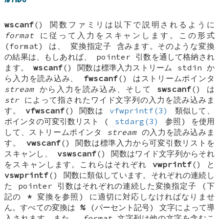
wscanf
() 関数ファミリは以下で説明されるように
format
に従って入力をスキャンします。この形式
(format) は、
変換指定子
含みます。そのような変換
の結果は、もしあれば、
pointer
引数を通して格納され
ます。
wscanf
() 関数は標準入力ストリーム
stdin
か
ら入力を読み込み、
fwscanf
() はストリームポインタ
stream
から入力を読み込み、そして
swscanf
() は
str
によって指されたワイド文字列の入力を読み込みま
す。
vfwscanf
() 関数は
vfwprintf(3)
類似して、
ポインタの可変引数リスト (
stdarg(3)
参照) を使用
して、ストリームポインタ
stream
の入力を読み込みま
す。
vwscanf
() 関数は標準入力から可変引数リストを
スキャンし、
vswscanf
() 関数はワイド文字列からそれ
をスキャンします。これらはそれぞれ
vwprintf
() と
vswprintf
() 関数に類似しています。それぞれの連続し
た
pointer
引数はそれぞれの連続した変換指定子 (下
記の
*
変換を参照) に適切に対応しなければなりませ
ん。すべての変換は
%
(パーセント記号) 文字によって導
入されます。また、
format
文字列は他の文字を含むこ