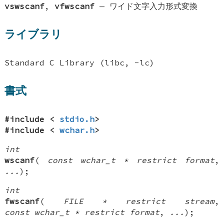
vswscanf
,
vfwscanf
—
ワイド文字入力形式変換
ライブラリ
Standard C Library (libc, -lc)
書式
#include <
stdio.h
>
#include <
wchar.h
>
int
wscanf
(
const wchar_t * restrict format
,
...
);
int
fwscanf
(
FILE * restrict stream
,
const wchar_t * restrict format
,
...
);