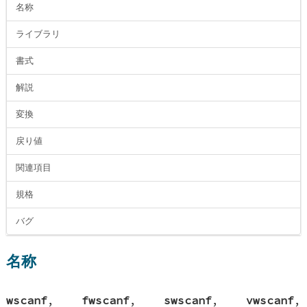
名称
ライブラリ
書式
解説
変換
戻り値
関連項目
規格
バグ
名称
wscanf
,
fwscanf
,
swscanf
,
vwscanf
,