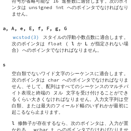
符号が省略可能な 16 進整数に適合します。次のポイ
ンタは
unsigned int
へのポインタでなければなり
ません。
a
,
A
,
e
,
E
,
f
,
F
,
g
,
G
wcstod(3)
スタイルの浮動小数点数に適合します。
次のポインタは
float
(
l
か
L
が指定されない場
合) へのポインタでなければなりません。
s
空白類でないワイド文字のシーケンスに適合します。
次のポインタは
char
へのポインタでなければなりま
せん、そして、配列はすべてのシーケンスのマルチバ
イト表現と終端の
ヌル
文字を受け付けることができ
るくらい大きくなければなりません。入力文字列は空
白類、または最大のフィールド幅のいずれかが最初に
起こるなら止まります。
l
修飾子が存在するなら、次のポインタは、入力が置
かれる、
wchar_t
へのポインタでなければなりませ