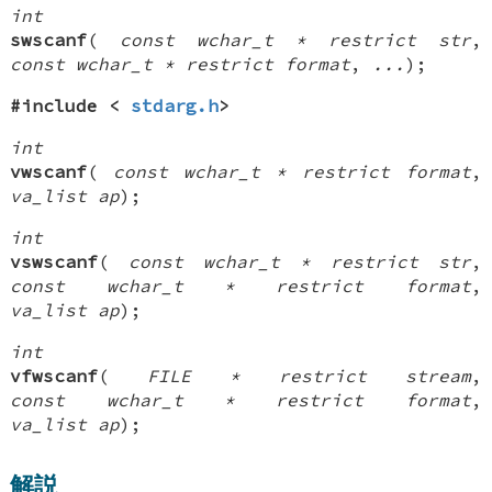
int
swscanf
(
const wchar_t * restrict str
,
const wchar_t * restrict format
,
...
);
#include <
stdarg.h
>
int
vwscanf
(
const wchar_t * restrict format
,
va_list ap
);
int
vswscanf
(
const wchar_t * restrict str
,
const wchar_t * restrict format
,
va_list ap
);
int
vfwscanf
(
FILE * restrict stream
,
const wchar_t * restrict format
,
va_list ap
);
解説