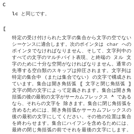
C
lc
と同じです。
[
特定の受け付けられた文字の集合から文字の空でない
シーケンスに適合します。次のポインタは
char
への
ポインタでなければなりません、そして、文字列中の
すべての文字のマルチバイト表現、と終端の
ヌル
文
字のために十分な空間がなければなりません。通常の
先導する空白類のスキップは抑圧されます。文字列は
特定の集合中 (または集合でない) の文字で構成され
ています。集合は開き角括弧
[
文字と閉じ角括弧
]
文字の間の文字によって定義されます。集合は開き角
括弧の後の最初の文字がサーカムフレックス
^
である
なら、それらの文字を
除きます
。集合に閉じ角括弧を
含めるためには、開き角括弧かサーカムフレックスの
後の最初の文字にしてください。その他の位置は集合
を終わらせます。集合にハイフンを含めるためには、
最終の閉じ角括弧の前でそれを最後の文字にします。