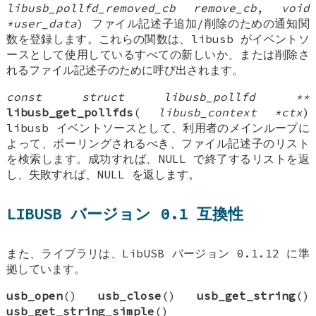
libusb_pollfd_removed_cb remove_cb
,
void
*user_data
) ファイル記述子追加/削除のための通知関
数を登録します。これらの関数は、libusb がイベントソ
ースとして使用しているすべての新しいか、または削除さ
れるファイル記述子のために呼び出されます。
const struct libusb_pollfd **
libusb_get_pollfds
(
libusb_context *ctx
)
libusb イベントソースとして、利用者のメインループに
よって、ポーリングされるべき、ファイル記述子のリスト
を検索します。成功すれば、NULL で終了するリストを返
し、失敗すれば、NULL を返します。
LIBUSB バージョン 0.1 互換性
また、ライブラリは、LibUSB バージョン 0.1.12 に準
拠しています。
usb_open
()
usb_close
()
usb_get_string
()
usb_get_string_simple
()