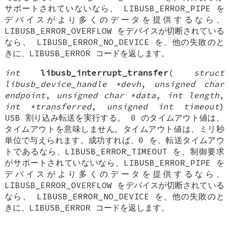
サポートされていないなら、 LIBUSB_ERROR_PIPE を
デバイスがより多くのデータを提供するなら、
LIBUSB_ERROR_OVERFLOW をデバイスが切断されている
なら、 LIBUSB_ERROR_NO_DEVICE を、他の失敗のと
きに、LIBUSB_ERROR コードを返します。
int
libusb_interrupt_transfer
(
struct
libusb_device_handle *devh
,
unsigned char
endpoint
,
unsigned char *data
,
int length
,
int *transferred
,
unsigned int timeout
)
USB 割り込み転送を実行する。 0 のタイムアウト値は、
タイムアウトを意味しません。タイムアウト値は、ミリ秒
単位で与えられます。成功すれば、0 を、転送タイムアウ
トであるなら、LIBUSB_ERROR_TIMEOUT を、制御要求
がサポートされていないなら、LIBUSB_ERROR_PIPE を
デバイスがより多くのデータを提供するなら、
LIBUSB_ERROR_OVERFLOW をデバイスが切断されている
なら、 LIBUSB_ERROR_NO_DEVICE を、他の失敗のと
きに、LIBUSB_ERROR コードを返します。