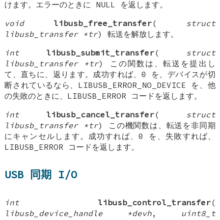
けます。エラーのときに NULL を返します。
void
libusb_free_transfer
(
struct
libusb_transfer *tr
) 転送を解放します。
int
libusb_submit_transfer
(
struct
libusb_transfer *tr
) この関数は、転送を提出し
て、直ちに、返ります。成功すれば、0 を、デバイスが切
断されているなら、LIBUSB_ERROR_NO_DEVICE を、他
の失敗のときに、LIBUSB_ERROR コードを返します。
int
libusb_cancel_transfer
(
struct
libusb_transfer *tr
) この機関数は、転送を非同期
にキャンセルします。成功すれば、0 を、失敗すれば、
LIBUSB_ERROR コードを返します。
USB 同期 I/O
int
libusb_control_transfer
(
libusb_device_handle *devh
,
uint8_t