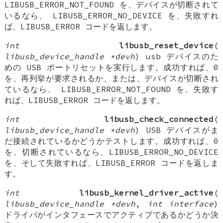
LIBUSB_ERROR_NOT_FOUND を、デバイスが切断されて
いるなら、 LIBUSB_ERROR_NO_DEVICE を、失敗すれ
ば、LIBUSB_ERROR コードを返します。
int
libusb_reset_device
(
libusb_device_handle *devh
) usb デバイスのた
めの USB ポートリセットを実行します。成功すれば、0
を、再列挙が要求されるか、または、デバイスが切断され
ているなら、 LIBUSB_ERROR_NOT_FOUND を、失敗す
れば、LIBUSB_ERROR コードを返します。
int
libusb_check_connected
(
libusb_device_handle *devh
) USB デバイスがま
だ接続されているかどうかテストします。成功すれば、0
を、切断されているなら、LIBUSB_ERROR_NO_DEVICE
を、そして失敗すれば、LIBUSB_ERROR コードを返しま
す。
int
libusb_kernel_driver_active
(
libusb_device_handle *devh
,
int interface
)
ドライバがインタフェースでアクティブであるかどうか決