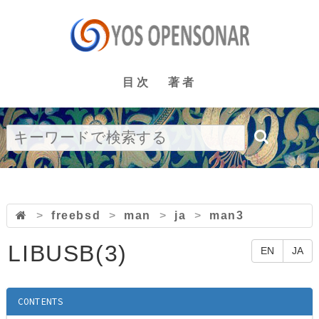
目次
著者
>
freebsd
>
man
>
ja
>
man3
LIBUSB(3)
EN
JA
CONTENTS