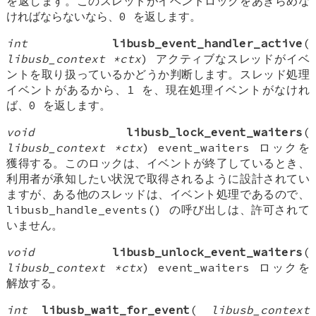
を返します。このスレッドがイベントロックをあきらめな
ければならないなら、0 を返します。
int
libusb_event_handler_active
(
libusb_context *ctx
) アクティブなスレッドがイベ
ントを取り扱っているかどうか判断します。スレッド処理
イベントがあるから、1 を、現在処理イベントがなけれ
ば、0 を返します。
void
libusb_lock_event_waiters
(
libusb_context *ctx
) event_waiters ロックを
獲得する。このロックは、イベントが終了しているとき、
利用者が承知したい状況で取得されるように設計されてい
ますが、ある他のスレッドは、イベント処理であるので、
libusb_handle_events() の呼び出しは、許可されて
いません。
void
libusb_unlock_event_waiters
(
libusb_context *ctx
) event_waiters ロックを
解放する。
int
libusb_wait_for_event
(
libusb_context