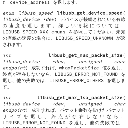
た device_address を返します。
enum libusb_speed
libusb_get_device_speed
(
libusb_device *dev
) デバイスが接続されている有線
の速度を返します。詳しい情報については、
LIBUSB_SPEED_XXX enums を参照してください。未知
の有線の速度の場合に、LIBUSB_SPEED_UNKNOWN が返
されます。
int
libusb_get_max_packet_size
(
libusb_device *dev
,
unsigned char
endpoint
) 成功すれば、wMaxPacketSize 値を返し、
終点が存在しないなら、LIBUSB_ERROR_NOT_FOUND を
返し、他の失敗では、LIBUSB_ERROR_OTHERS を返しま
す。
int
libusb_get_max_iso_packet_size
(
libusb_device *dev
,
unsigned char
endpoint
) 成功すれば、パケット乗数を掛けたパケット
サイズを返し、終点が存在しないなら、
LIBUSB_ERROR_NOT_FOUND を返し、他の失敗では、