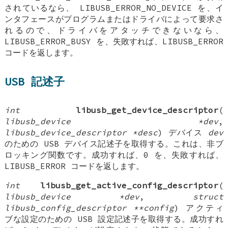
されているなら、 LIBUSB_ERROR_NO_DEVICE を、イ
ンタフェースがプログラムまたはドライバによって要求さ
れるので、ドライバをアタッチできないなら、
LIBUSB_ERROR_BUSY を、失敗すれば、LIBUSB_ERROR
コードを返します。
USB 記述子
int
libusb_get_device_descriptor
(
libusb_device *dev
,
libusb_device_descriptor *desc
) デバイス
dev
のための USB デバイス記述子を取得する。これは、非ブ
ロッキング関数です。成功すれば、0 を、失敗すれば、
LIBUSB_ERROR コードを返します。
int
libusb_get_active_config_descriptor
(
libusb_device *dev
,
struct
libusb_config_descriptor **config
) アクティ
ブな設定のための USB 設定記述子を取得する。成功すれ