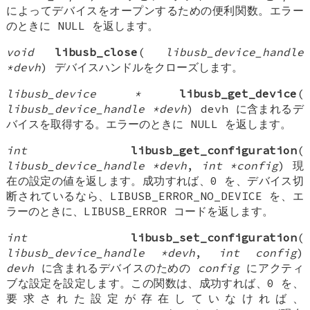
によってデバイスをオープンするための便利関数。エラー
のときに NULL を返します。
void
libusb_close
(
libusb_device_handle
*devh
) デバイスハンドルをクローズします。
libusb_device *
libusb_get_device
(
libusb_device_handle *devh
) devh に含まれるデ
バイスを取得する。エラーのときに NULL を返します。
int
libusb_get_configuration
(
libusb_device_handle *devh
,
int *config
) 現
在の設定の値を返します。成功すれば、0 を、デバイス切
断されているなら、LIBUSB_ERROR_NO_DEVICE を、エ
ラーのときに、LIBUSB_ERROR コードを返します。
int
libusb_set_configuration
(
libusb_device_handle *devh
,
int config
)
devh
に含まれるデバイスのための
config
にアクティ
ブな設定を設定します。この関数は、成功すれば、0 を、
要求された設定が存在していなければ、