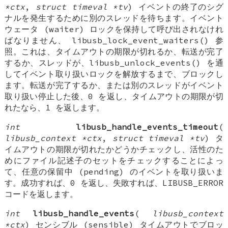
*ctx
,
struct timeval *tv
) イベントの終了のシグ
ナルを発生するために別のスレッドを待ちます。イベント
ウェータ (waiter) ロックを保持して呼び出されなけれ
ばなりません、 libusb_lock_event_waiters() 参
照。これは、タイムアウトの期限が切れるか、転送が完了
するか、スレッドが、libusb_unlock_events() を通
してイベント取り扱いロックを解放するまで、ブロックし
ます。転送が完了するか、または別のスレッドがイベント
取り扱い停止した後、0 を返し、タイムアウトの期限が切
れたなら、1 を返します。
int
libusb_handle_events_timeout
(
libusb_context *ctx
,
struct timeval *tv
) タ
イムアウトの期限が切れたかどうかチェックし、活性のた
めにファイル記述子のセットをチェックすることによっ
て、任意の保留中 (pending) のイベントを取り扱いま
す。成功すれば、0 を返し、失敗すれば、LIBUSB_ERROR
コードを返します。
int
libusb_handle_events
(
libusb_context
*ctx
) センシブル (sensible) タイムアウトでブロッ