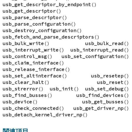
usb_get_descriptor_by_endpoint
()
usb_get_descriptor
()
usb_parse_descriptor
()
usb_parse_configuration
()
usb_destroy_configuration
()
usb_fetch_and_parse_descriptors
()
usb_bulk_write
()
usb_bulk_read
()
usb_interrupt_write
()
usb_interrupt_read
()
usb_control_msg
()
usb_set_configuration
()
usb_claim_interface
()
usb_release_interface
()
usb_set_altinterface
()
usb_resetep
()
usb_clear_halt
()
usb_reset
()
usb_strerror
()
usb_init
()
usb_set_debug
()
usb_find_busses
()
usb_find_devices
()
usb_device
()
usb_get_busses
()
usb_check_connected
()
usb_get_driver_np
()
usb_detach_kernel_driver_np
()
関連項目