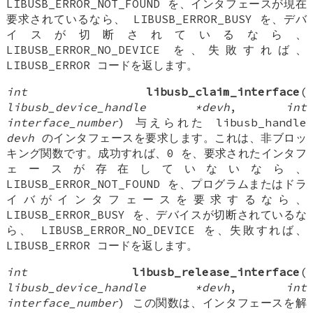
LIBUSB_ERROR_NOT_FOUND を、インタフェースが現在
要求されているなら、 LIBUSB_ERROR_BUSY を、デバ
イスが切断されているなら、
LIBUSB_ERROR_NO_DEVICE を、失敗すれば、
LIBUSB_ERROR コードを返します。
int
libusb_claim_interface
(
libusb_device_handle *devh
,
int
interface_number
) 与えられた libusb_handle
devh
のインタフェースを要求します。これは、非ブロッ
キング関数です。成功すれば、0 を、要求されたインタフ
ェースが存在していないなら、
LIBUSB_ERROR_NOT_FOUND を、プログラムまたはドラ
イバがインタフェースを要求するなら、
LIBUSB_ERROR_BUSY を、デバイスが切断されているな
ら、 LIBUSB_ERROR_NO_DEVICE を、失敗すれば、
LIBUSB_ERROR コードを返します。
int
libusb_release_interface
(
libusb_device_handle *devh
,
int
interface_number
) この関数は、インタフェースを解