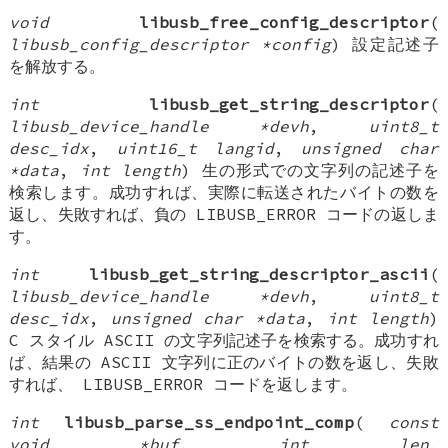
void
libusb_free_config_descriptor
(
libusb_config_descriptor *config
) 設定記述子
を解放する。
int
libusb_get_string_descriptor
(
libusb_device_handle *devh
,
uint8_t
desc_idx
,
uint16_t langid
,
unsigned char
*data
,
int length
) 生の形式での文字列の記述子を
検索します。成功すれば、実際に転送されたバイトの数を
返し、失敗すれば、負の LIBUSB_ERROR コードの返しま
す。
int
libusb_get_string_descriptor_ascii
(
libusb_device_handle *devh
,
uint8_t
desc_idx
,
unsigned char *data
,
int length
)
C スタイル ASCII の文字列記述子を検索する。成功すれ
ば、結果の ASCII 文字列に正のバイトの数を返し、失敗
すれば、 LIBUSB_ERROR コードを返します。
int
libusb_parse_ss_endpoint_comp
(
const
void *buf
,
int len
,