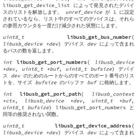
libusb_get_device_list によって発見されたデバイ
スのリストを解放します。
unref_device
が 1 に設定
されているなら、リスト中のすべてのデバイスは、それら
の参照カウンタを一度だけ減少された状態にします。
uint8_t
libusb_get_bus_number
(
libusb_device *dev
) デバイス
dev
によって含まれ
るバスの数を返します。
int
libusb_get_port_numbers
(
libusb_device
*dev
,
uint8_t *buf
,
uint8_t bufsize
) デバイ
ス
dev
のためのルートからのすべてのポート番号のリス
トを、サイズ
bufsize
のバッファ
buf
に格納します。
int
libusb_get_port_path
(
libusb_context
*ctx
,
libusb_device *dev
,
uint8_t *buf
,
uint8_t bufsize
) libusb_get_port_numbers と
同等の推奨されない関数。
uint8_t
libusb_get_device_address
(
libusb_device *dev
) デバイス
dev
によって含まれ