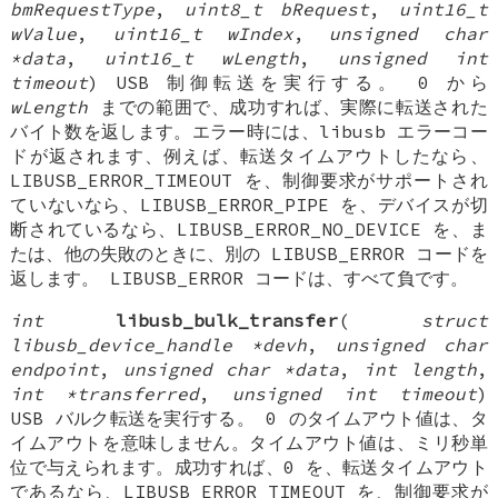
bmRequestType
,
uint8_t bRequest
,
uint16_t
wValue
,
uint16_t wIndex
,
unsigned char
*data
,
uint16_t wLength
,
unsigned int
timeout
) USB 制御転送を実行する。 0 から
wLength
までの範囲で、成功すれば、実際に転送された
バイト数を返します。エラー時には、libusb エラーコー
ドが返されます、例えば、転送タイムアウトしたなら、
LIBUSB_ERROR_TIMEOUT を、制御要求がサポートされ
ていないなら、LIBUSB_ERROR_PIPE を、デバイスが切
断されているなら、LIBUSB_ERROR_NO_DEVICE を、ま
たは、他の失敗のときに、別の LIBUSB_ERROR コードを
返します。 LIBUSB_ERROR コードは、すべて負です。
int
libusb_bulk_transfer
(
struct
libusb_device_handle *devh
,
unsigned char
endpoint
,
unsigned char *data
,
int length
,
int *transferred
,
unsigned int timeout
)
USB バルク転送を実行する。 0 のタイムアウト値は、タ
イムアウトを意味しません。タイムアウト値は、ミリ秒単
位で与えられます。成功すれば、0 を、転送タイムアウト
であるなら、LIBUSB_ERROR_TIMEOUT を、制御要求が