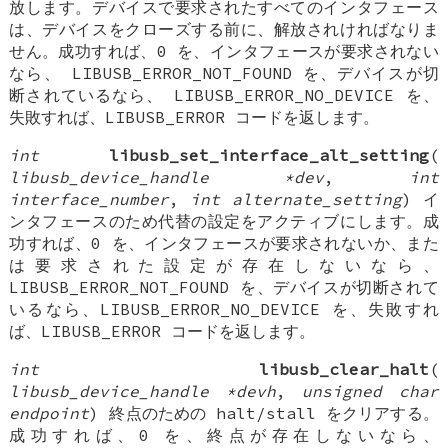
放します。デバイスで要求されたすべてのインタフェース
は、デバイスをクローズする前に、解放されければなりま
せん。成功すれば、0 を、インタフェースが要求されない
なら、 LIBUSB_ERROR_NOT_FOUND を、デバイスが切
断されているなら、 LIBUSB_ERROR_NO_DEVICE を、
失敗すれば、LIBUSB_ERROR コードを返します。
int
libusb_set_interface_alt_setting
(
libusb_device_handle *dev
,
int
interface_number
,
int alternate_setting
) イ
ンタフェースのため代替の設定をアクティブにします。成
功すれば、0 を、インタフェースが要求されないか、また
は要求された設定が存在しないなら、
LIBUSB_ERROR_NOT_FOUND を、デバイスが切断されて
いるなら、LIBUSB_ERROR_NO_DEVICE を、失敗すれ
ば、LIBUSB_ERROR コードを返します。
int
libusb_clear_halt
(
libusb_device_handle *devh
,
unsigned char
endpoint
) 終点のための halt/stall をクリアする。
成功すれば、0 を、終点が存在しないなら、