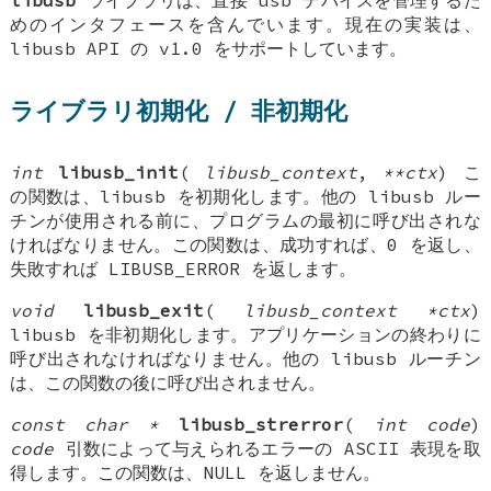
libusb
ライブラリは、直接 usb デバイスを管理するた
めのインタフェースを含んでいます。現在の実装は、
libusb API の v1.0 をサポートしています。
ライブラリ初期化 / 非初期化
int
libusb_init
(
libusb_context
,
**ctx
) こ
の関数は、libusb を初期化します。他の libusb ルー
チンが使用される前に、プログラムの最初に呼び出されな
ければなりません。この関数は、成功すれば、0 を返し、
失敗すれば LIBUSB_ERROR を返します。
void
libusb_exit
(
libusb_context *ctx
)
libusb を非初期化します。アプリケーションの終わりに
呼び出されなければなりません。他の libusb ルーチン
は、この関数の後に呼び出されません。
const char *
libusb_strerror
(
int code
)
code
引数によって与えられるエラーの ASCII 表現を取
得します。この関数は、NULL を返しません。