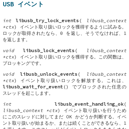
USB イベント
int
libusb_try_lock_events
(
libusb_context
*ctx
) イベント取り扱いロックを獲得するように試みる。
ロックが取得されたなら、0 を返し、そうでなければ、1
を返します。
void
libusb_lock_events
(
libusb_context
*ctx
) イベント取り扱いロックを獲得する。この関数は、
ブロッキングです。
void
libusb_unlock_events
(
libusb_context
*ctx
) イベント取り扱いロックを解放する。これは、
libusb_wait_for_event
() でブロックされた任意の
スレッドを起こします。
int
libusb_event_handling_ok
(
libusb_context *ctx
) イベント取り扱いを行うため
にこのスレッドに対してまだ OK かどうか判断する。イベ
ント取り扱いが始まるか、または続くことができるなら、1