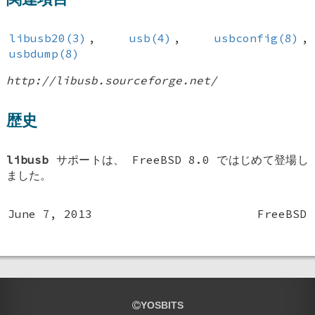
libusb20(3)
,
usb(4)
,
usbconfig(8)
,
usbdump(8)
http://libusb.sourceforge.net/
歴史
libusb
サポートは、
FreeBSD 8.0
ではじめて登場し
ました。
June 7, 2013
FreeBSD
YOSBITS