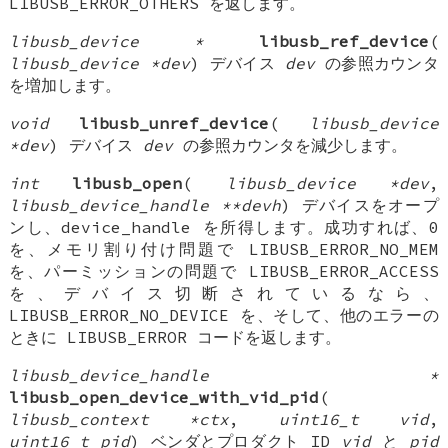
LIBUSB_ERROR_OTHERS を返します。
libusb_device *
libusb_ref_device
(
libusb_device *dev
) デバイス
dev
の参照カウンタ
を増加します。
void
libusb_unref_device
(
libusb_device
*dev
) デバイス
dev
の参照カウンタを減少します。
int
libusb_open
(
libusb_device *dev
,
libusb_device_handle **devh
) デバイスをオープ
ンし、device_handle を所得します。成功すれば、0
を、メモリ割り付け問題で LIBUSB_ERROR_NO_MEM
を、パーミッションの問題で LIBUSB_ERROR_ACCESS
を、デバイス切断されているなら、
LIBUSB_ERROR_NO_DEVICE を、そして、他のエラーの
ときに LIBUSB_ERROR コードを返します。
libusb_device_handle *
libusb_open_device_with_vid_pid
(
libusb_context *ctx
,
uint16_t vid
,
uint16_t pid
) ベンダとプロダクト ID
vid
と
pid