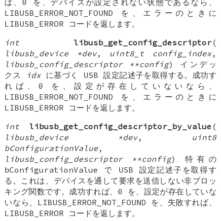
ば、0 を、デバイスが設定されない状態であるなら、
LIBUSB_ERROR_NOT_FOUND を、エラーのときに
LIBUSB_ERROR コードを返します。
int
libusb_get_config_descriptor
(
libusb_device *dev
,
uint8_t config_index
,
libusb_config_descriptor **config
) インデッ
クス
idx
に基づく USB 設定記述子を取得する。成功す
れば、0 を、設定が存在していないなら、
LIBUSB_ERROR_NOT_FOUND を、エラーのときに
LIBUSB_ERROR コードを返します。
int
libusb_get_config_descriptor_by_value
(
libusb_device *dev
,
uint8
bConfigurationValue
,
libusb_config_descriptor **config
) 特有の
bConfigurationValue で USB 設定記述子を取得す
る。これは、デバイスを通して要求を送信しない非ブロッ
キング関数です。成功すれば、0 を、設定が存在していな
いなら、LIBUSB_ERROR_NOT_FOUND を、失敗すれば、
LIBUSB_ERROR コードを返します。