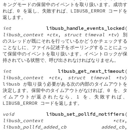
キングモードの保留中のイベントを取り扱います。成功す
れば、0 を返し、失敗すれば、LIBUSB_ERROR コードを
返します。
int
libusb_handle_events_locked
(
libusb_context *ctx
,
struct timeval *tv
) 別
のスレッドが既にそれを行っているかどうかチェックする
ことなしに、ファイル記述子をポーリングすることによっ
て保留中のイベントを取り扱います。イベントロックが保
持されている状態で、呼び出されなければなりません。
int
libusb_get_next_timeout
(
libusb_context *ctx
,
struct timeval *tv
)
libusb が取り扱う必要がある次の内部のタイムアウトを
決定します。保留中のタイムアウトがなければ、0 を、タ
イムアウトが返されたなら、1 を、失敗すれば、
LIBUSB_ERROR コードを返します。
void
libusb_set_pollfd_notifiers
(
libusb_context *ctx
,
libusb_pollfd_added_cb added_cb
,