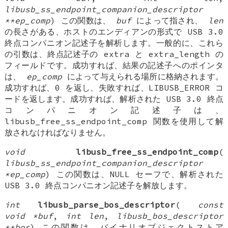
libusb_ss_endpoint_companion_descriptor
**ep_comp
) この関数は、
buf
によって指され、
len
の長さがある、ホストのエンディアンの形式で USB 3.0
終点コンパニオン記述子を解析します。一般的に、これら
の引数は、終点記述子の extra と extra_length の
フィールドです。成功すれば、結果の記述子へのポインタ
は、
ep_comp
によって与えられる場所に格納されます。
成功すれば、0 を返し、失敗すれば、LIBUSB_ERROR コ
ードを返します。成功すれば、解析された USB 3.0 終点
コンパニオン記述子は、
libusb_free_ss_endpoint_comp 関数を使用して解
放されなければなりません。
void
libusb_free_ss_endpoint_comp
(
libusb_ss_endpoint_companion_descriptor
*ep_comp
) この関数は、NULL セーフで、解析された
USB 3.0 終点コンパニオン記述子を解放します。
int
libusb_parse_bos_descriptor
(
const
void *buf
,
int len
,
libusb_bos_descriptor
**bos
) この関数は、バイナリオブジェクトストア