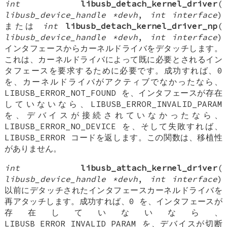
int
libusb_detach_kernel_driver
(
libusb_device_handle *devh
,
int interface
)
または
int
libusb_detach_kernel_driver_np
(
libusb_device_handle *devh
,
int interface
)
インタフェースからカーネルドライバをデタッチします。
これは、カーネルドライバによって既に必要とされるイン
タフェースを要求するために必要です。成功すれば、0
を、カーネルドライバがアクティブでなかったなら、
LIBUSB_ERROR_NOT_FOUND を、インタフェースが存在
していないなら、LIBUSB_ERROR_INVALID_PARAM
を、デバイスが接続されていなかったなら、
LIBUSB_ERROR_NO_DEVICE を、そして失敗すれば、
LIBUSB_ERROR コードを返します。この関数は、移植性
がありません。
int
libusb_attach_kernel_driver
(
libusb_device_handle *devh
,
int interface
)
以前にデタッチされたインタフェースカーネルドライバを
再アタッチします。成功すれば、0 を、インタフェースが
存在していないなら、
LIBUSB_ERROR_INVALID_PARAM を、デバイスが切断