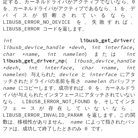
定する。カーネルドライバがアクティブでないなら、0
を、カーネルドライバがアクティブであるなら、1 を、デ
バイスが切断されているなら、
LIBUSB_ERROR_NO_DEVICE を、失敗すれば、
LIBUSB_ERROR コードを返します。
int
libusb_get_driver
(
libusb_device_handle *devh
,
int interface
,
char *name
,
int namelen
) または
int
libusb_get_driver_np
(
libusb_device_handle
*devh
,
int interface
,
char *name
,
int
namelen
) 与えられた
device
と
interface
にアタ
ッチされたドライバの名前を長さ
namelen
のバッファ
name
にコピーします。成功すれば、0 を、カーネルドラ
イバが与えられたインタフェースにアタッチされていない
なら、 LIBUSB_ERROR_NOT_FOUND を、そしてインタ
フェースが存在していないなら、
LIBUSB_ERROR_INVALID_PARAM を返します。この関
数は、移植性がありません。
name
によって指されたバッ
ファは、成功して終了したときのみ 0 です。