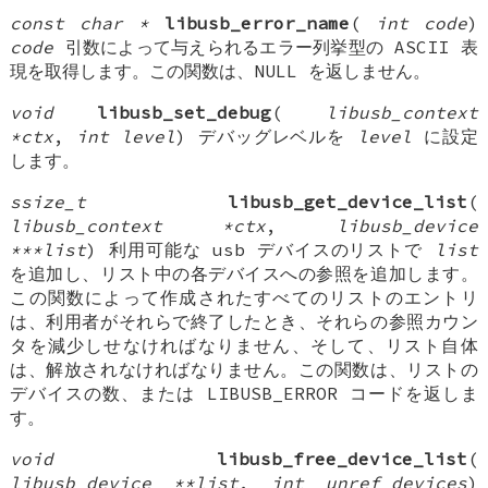
const char *
libusb_error_name
(
int code
)
code
引数によって与えられるエラー列挙型の ASCII 表
現を取得します。この関数は、NULL を返しません。
void
libusb_set_debug
(
libusb_context
*ctx
,
int level
) デバッグレベルを
level
に設定
します。
ssize_t
libusb_get_device_list
(
libusb_context *ctx
,
libusb_device
***list
) 利用可能な usb デバイスのリストで
list
を追加し、リスト中の各デバイスへの参照を追加します。
この関数によって作成されたすべてのリストのエントリ
は、利用者がそれらで終了したとき、それらの参照カウン
タを減少しせなければなりません、そして、リスト自体
は、解放されなければなりません。この関数は、リストの
デバイスの数、または LIBUSB_ERROR コードを返しま
す。
void
libusb_free_device_list
(
libusb_device **list
,
int unref_devices
)