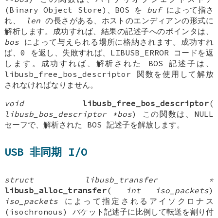
(Binary Object Store)、BOS を
buf
によって指さ
れ、
len
の長さがある、ホストのエンディアンの形式に
解析します。成功すれば、結果の記述子へのポインタは、
bos
によって与えられる場所に格納されます。成功すれ
ば、0 を返し、失敗すれば、LIBUSB_ERROR コードを返
します。成功すれば、解析された BOS 記述子は、
libusb_free_bos_descriptor 関数を使用して解放
されなければなりません。
void
libusb_free_bos_descriptor
(
libusb_bos_descriptor *bos
) この関数は、NULL
セーフで、解析された BOS 記述子を解放します。
USB 非同期 I/O
struct libusb_transfer *
libusb_alloc_transfer
(
int iso_packets
)
iso_packets
によって指定されるアイソクロナス
(isochronous) パケット記述子に比例して転送を割り付