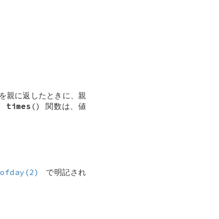
 を親に返したときに、親
、
times
() 関数は、値
eofday(2)
で明記され