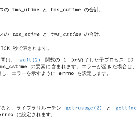
セスの
tms_utime
と
tms_cutime
の合計。
セスの
tms_stime
と
tms_cstime
の合計。
_TCK
秒で表されます。
時間は、
wait(2)
関数の 1 つが終了した子プロセス ID
ms_cstime
の要素に含まれます。エラーが起きた場合は
を返し、エラーを示すように
errno
を設定します。
敗すると、ライブラリルーチン
getrusage(2)
と
gettim
errno
に設定されます。