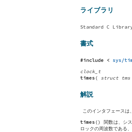
ライブラリ
Standard C Librar
書式
#include <
sys/ti
clock_t
times
(
struct tms
解説
このインタフェースは
times
() 関数は、シ
ロックの周波数である