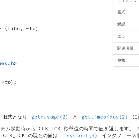
書式
解説
y (libc, -lc)
エラー
関連項目
規格
mes.h
>
 *tp
);
、旧式となり
getrusage(2)
と
gettimeofday(2)
に
ステム起動時から
CLK_TCK
秒単位の時間で値を返します。 
、
CLK_TCK
の現在の値は、
sysconf(3)
インタフェース