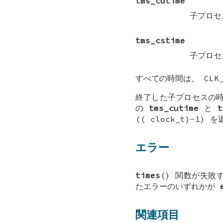
tms_cutime
子プロ
tms_cstime
子プロ
すべての時間は、
CLK
終了した子プロセスの
の
tms_cutime
と
t
((
clock_t
)-1) 
エラー
times
() 関数が失
たエラーのいずれかが
関連項目