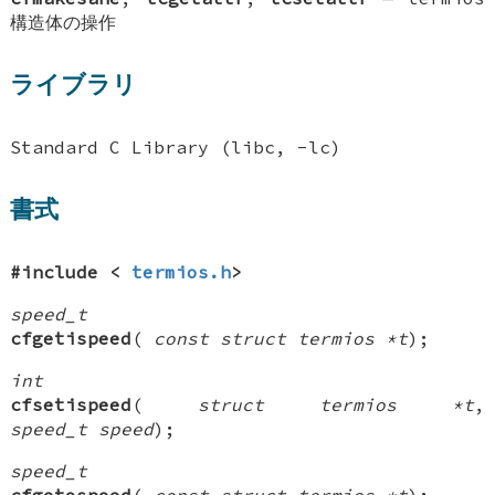
構造体の操作
ライブラリ
Standard C Library (libc, -lc)
書式
#include <
termios.h
>
speed_t
cfgetispeed
(
const struct termios *t
);
int
cfsetispeed
(
struct termios *t
,
speed_t speed
);
speed_t
cfgetospeed
(
const struct termios *t
);