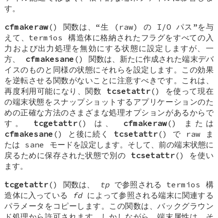
す。
cfmakeraw
() 関数は、“生 (raw) の I/O パス”を与
えて、termios 構造体に格納されたフラグをすべての入
力および出力処理を無効にする状態に設定しますが、一
方、
cfmakesane
() 関数は、新たに作成された端末デバ
イスのものと同様の状態にそれらを設定します。この効果
を逆転させる関数がないことに注意すべきです。これは、
再度利用可能になり、関数
tcsetattr
() を使って現在
の端末状態をスナップショットするアプリケーションのた
めの正確な方法のさまざまな処理オプションがあるからで
す。
tcgetattr
() は、
cfmakeraw
() または
cfmakesane
() と後に続く
tcsetattr
() で raw ま
たは sane モードを設定します。そして、前の端末状態に
戻るために保存された状態で別の
tcsetattr
() を使い
ます。
tcgetattr
() 関数は、
tp
で参照される termios 構
造体に入っている
fd
によって参照される端末に関連する
パラメータをコピーします。この関数は、バックグラウン
ド処理から許可されます。しかしながら、端末属性は、そ