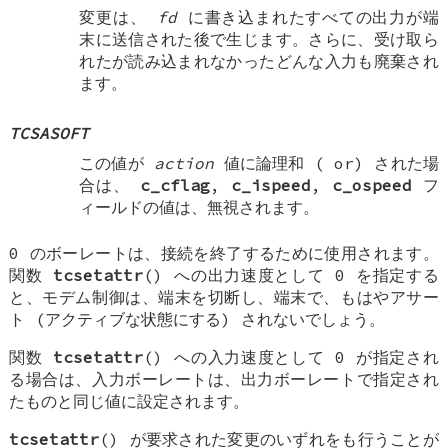
変更は、
fd
に書き込まれたすべての出力が端
末に送信された後で生じます。さらに、受け取ら
れたが読み込まれなかったどんな入力も廃棄され
ます。
TCSASOFT
この値が
action
値に論理和 (
or
) された場
合は、
c_cflag
,
c_ispeed
,
c_ospeed
フ
ィールドの値は、無視されます。
0 のボーレートは、接続を終了するために使用されます。
関数
tcsetattr
() への出力速度として 0 を指定する
と、モデム制御は、端末を切断し、端末で、もはやアサー
ト (アクティブな状態にする) されないでしょう。
関数
tcsetattr
() への入力速度として 0 が指定され
る場合は、入力ボーレートは、出力ボーレートで指定され
たものと同じ値に設定されます。
tcsetattr
() が要求された変更のいずれをも行うことが