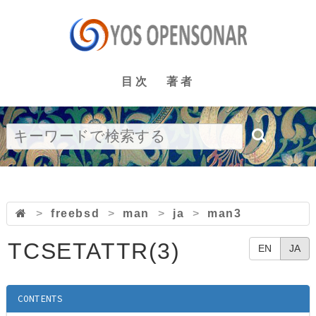
目次
著者
>
freebsd
>
man
>
ja
>
man3
TCSETATTR(3)
EN
JA
CONTENTS