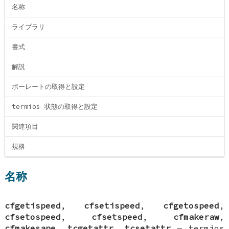
名称
ライブラリ
書式
解説
ボーレートの取得と設定
termios 状態の取得と設定
関連項目
規格
名称
cfgetispeed
,
cfsetispeed
,
cfgetospeed
,
cfsetospeed
,
cfsetspeed
,
cfmakeraw
,
cfmakesane
,
tcgetattr
,
tcsetattr
—
termios