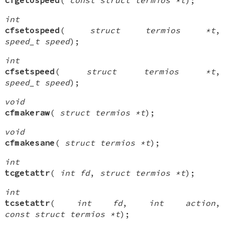
int
cfsetospeed
(
struct termios *t
,
speed_t speed
);
int
cfsetspeed
(
struct termios *t
,
speed_t speed
);
void
cfmakeraw
(
struct termios *t
);
void
cfmakesane
(
struct termios *t
);
int
tcgetattr
(
int fd
,
struct termios *t
);
int
tcsetattr
(
int fd
,
int action
,
const struct termios *t
);