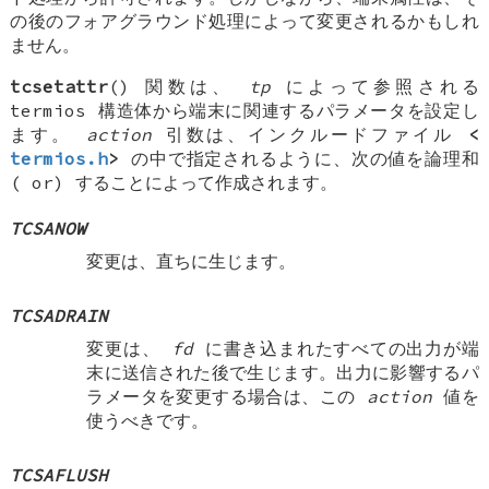
の後のフォアグラウンド処理によって変更されるかもしれ
ません。
tcsetattr
() 関数は、
tp
によって参照される
termios 構造体から端末に関連するパラメータを設定し
ます。
action
引数は、インクルードファイル
<
termios.h
>
の中で指定されるように、次の値を論理和
(
or
) することによって作成されます。
TCSANOW
変更は、直ちに生じます。
TCSADRAIN
変更は、
fd
に書き込まれたすべての出力が端
末に送信された後で生じます。出力に影響するパ
ラメータを変更する場合は、この
action
値を
使うべきです。
TCSAFLUSH