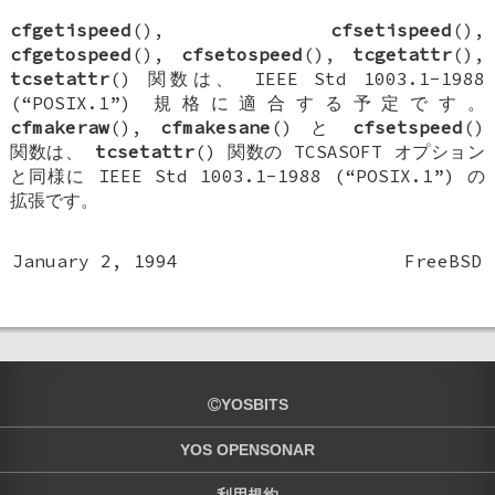
cfgetispeed
(),
cfsetispeed
(),
cfgetospeed
(),
cfsetospeed
(),
tcgetattr
(),
tcsetattr
() 関数は、 IEEE Std 1003.1-1988
(“POSIX.1”) 規格に適合する予定です。
cfmakeraw
(),
cfmakesane
() と
cfsetspeed
()
関数は、
tcsetattr
() 関数の
TCSASOFT
オプション
と同様に IEEE Std 1003.1-1988 (“POSIX.1”) の
拡張です。
January 2, 1994
FreeBSD
YOSBITS
YOS OPENSONAR