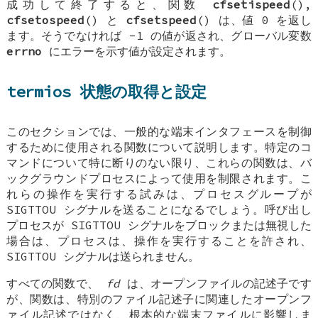
成功して終了すると、関数
cfsetispeed
(),
cfsetospeed
() と
cfsetspeed
() は、値 0 を返し
ます。そうでなければ -1 の値が返され、グローバル変数
errno
にエラーを示す値が設定されます。
termios 状態の取得と設定
このセクションでは、一般的な端末インタフェースを制御
するために使用される関数について説明します。特定のコ
マンドについて特に断りのない限り、これらの関数は、バ
ックグラウンドプロセスによって使用を制限されます。こ
れらの操作を実行する試みは、プロセスグループが
SIGTTOU シグナルを送ることになるでしょう。呼び出し
プロセスが SIGTTOU シグナルをブロックまたは無視した
場合は、プロセスは、操作を実行することを許され、
SIGTTOU シグナルは送られません。
すべての関数で、
fd
は、オープンファイルの記述子です
が、関数は、特別のファイル記述子に関連したオープンフ
ァイル記述ではなく、根本的な端末ファイルに影響しま