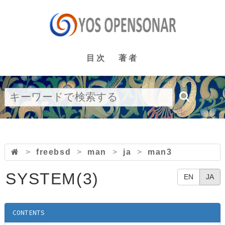
目次
著者
>
freebsd
>
man
>
ja
>
man3
SYSTEM(3)
EN
JA
CONTENTS