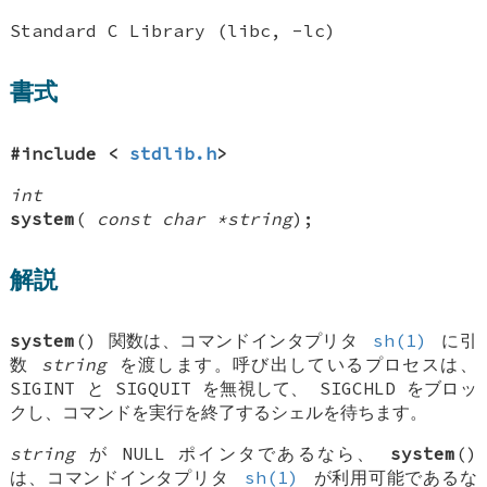
Standard C Library (libc, -lc)
書式
#include <
stdlib.h
>
int
system
(
const char *string
);
解説
system
() 関数は、コマンドインタプリタ
sh(1)
に引
数
string
を渡します。呼び出しているプロセスは、
SIGINT
と
SIGQUIT
を無視して、
SIGCHLD
をブロッ
クし、コマンドを実行を終了するシェルを待ちます。
string
が
NULL
ポインタであるなら、
system
()
は、コマンドインタプリタ
sh(1)
が利用可能であるな