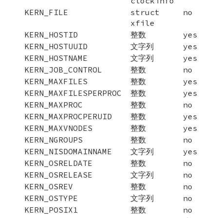
clockinfo
KERN_FILE
struct
no
xfile
KERN_HOSTID
整数
yes
KERN_HOSTUUID
文字列
yes
KERN_HOSTNAME
文字列
yes
KERN_JOB_CONTROL
整数
no
KERN_MAXFILES
整数
yes
KERN_MAXFILESPERPROC
整数
yes
KERN_MAXPROC
整数
no
KERN_MAXPROCPERUID
整数
yes
KERN_MAXVNODES
整数
yes
KERN_NGROUPS
整数
no
KERN_NISDOMAINNAME
文字列
yes
KERN_OSRELDATE
整数
no
KERN_OSRELEASE
文字列
no
KERN_OSREV
整数
no
KERN_OSTYPE
文字列
no
KERN_POSIX1
整数
no