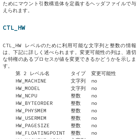
ためにマウント引数構造体を定義するヘッダファイルで与
えられます。
CTL_HW
CTL_HW レベルのために利用可能な文字列と整数の情報
は、下記に詳しく述べられます。変更可能性の列は、適切
な特権のあるプロセスが値を変更できるかどうかを示しま
す。
第 2 レベル名
タイプ
変更可能性
HW_MACHINE
文字列
no
HW_MODEL
文字列
no
HW_NCPU
整数
no
HW_BYTEORDER
整数
no
HW_PHYSMEM
整数
no
HW_USERMEM
整数
no
HW_PAGESIZE
整数
no
HW_FLOATINGPOINT
整数
no