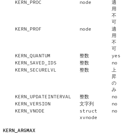
KERN_PROC
node
適
用
不
可
KERN_PROF
node
適
用
不
可
KERN_QUANTUM
整数
yes
KERN_SAVED_IDS
整数
no
KERN_SECURELVL
整数
上
昇
の
み
KERN_UPDATEINTERVAL
整数
no
KERN_VERSION
文字列
no
KERN_VNODE
struct
no
xvnode
KERN_ARGMAX