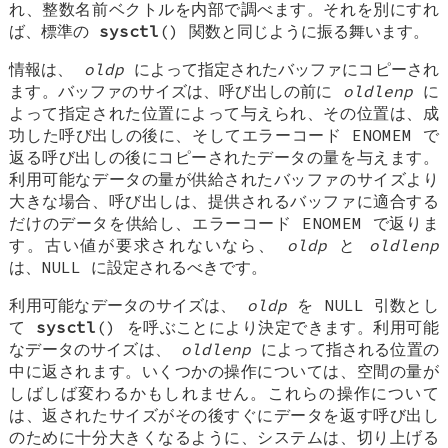
れ、整数名前ベクトルを内部で調べます。それを別にすれ
ば、標準の
sysctl
() 関数と同じように振る舞います。
情報は、
oldp
によって指定されたバッファにコピーされ
ます。バッファのサイズは、呼び出しの前に
oldlenp
に
よって指定された位置によって与えられ、その位置は、成
功した呼び出しの後に、そしてエラーコード
ENOMEM
で
返る呼び出しの後にコピーされたデータの量を与えます。
利用可能なデータの量が供給されたバッファのサイズより
大きな場合、呼び出しは、提供されるバッファに適合する
だけのデータを供給し、エラーコード
ENOMEM
で返りま
す。古い値が要求されないなら、
oldp
と
oldlenp
は、NULL に設定されるべきです。
利用可能なデータのサイズは、
oldp
を
NULL
引数とし
て
sysctl
() を呼ぶことにより決定できます。利用可能
なデータのサイズは、
oldlenp
によって指される位置の
中に返されます。いくつかの操作については、空間の量が
しばしば変わるかもしれません。これらの操作について
は、返されたサイズがその後すぐにデータを返す呼び出し
のために十分大きくなるように、システムは、切り上げる