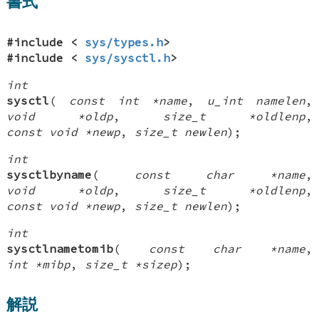
書式
#include <
sys/types.h
>
#include <
sys/sysctl.h
>
int
sysctl
(
const int *name
,
u_int namelen
,
void *oldp
,
size_t *oldlenp
,
const void *newp
,
size_t newlen
);
int
sysctlbyname
(
const char *name
,
void *oldp
,
size_t *oldlenp
,
const void *newp
,
size_t newlen
);
int
sysctlnametomib
(
const char *name
,
int *mibp
,
size_t *sizep
);
解説