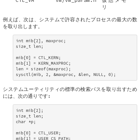
CTL_VM
vm/vm_param.h
仮想メモ
リ
例えば、次は、システムで許容されたプロセスの最大の数
を取り出します。
int mib[2], maxproc; 

size_t len; 

mib[0] = CTL_KERN; 

mib[1] = KERN_MAXPROC; 

len = sizeof(maxproc); 

sysctl(mib, 2, &maxproc, &len, NULL, 0);
システムユーティリティの標準の検索パスを取り出すため
には、次の通りです:
int mib[2]; 

size_t len; 

char *p; 

mib[0] = CTL_USER; 

mib[1] = USER_CS_PATH; 
