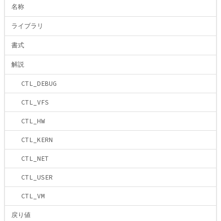
名称
ライブラリ
書式
解説
CTL_DEBUG
CTL_VFS
CTL_HW
CTL_KERN
CTL_NET
CTL_USER
CTL_VM
戻り値