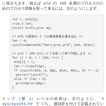
に役立ちます。例えば pid の 100 未満のプロセスのた
めのプロセス情報を取って来るには、次のようにします。
int i, mib[4]; 

size_t len; 

struct kinfo_proc kp; 

/* mib の最初の 3 つの構成要素を書き込む */ 

len = 4; 

sysctlnametomib("kern.proc.pid", mib, &len); 

/* pid < 100 のエントリを取って来て印刷します */ 

for (i = 0; i < 100; i++) { 

 mib[3] = i; 

 len = sizeof(kp); 

 if (sysctl(mib, 4, &kp, &len, NULL, 0) == -1) 

  perror("sysctl"); 

 else if (len > 0) 

  printkproc(&kp); 

}
トップ (第 1) レベルの名前は、次のように、
<
sys/sysctl.h
>
で CTL_ 接頭辞を付けて定義されてい