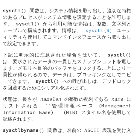
sysctl
() 関数は、システム情報を取り出し、適切な特権
のあるプロセスがシステム情報を設定することを許可しま
す。
sysctl
() から利用可能な情報は、整数、文字列と
テーブルで構成されます。情報は、
sysctl(8)
ユーテ
ィリティを使用してコマンドインタフェースから取り出し
て設定できます。
下記に明示的に注意された場合を除いて、
sysctl
()
は、要求されたデータの一貫したスナップショットを返し
ます。メモリへ目的のバッファをロックすることにより一
貫性が得られるので、データは、ブロッキングなしでコピ
ーできます。
sysctl
() への呼び出しは、デッドロック
を回避するためにシリアル化されます。
状態は、長さが
namelen
の整数の配列である
name
に
リストされる、``管理情報ベース (Management
Information Base)'' (MIB) スタイル名を使用して
記述されます。
sysctlbyname
() 関数は、名前の ASCII 表現を受け入