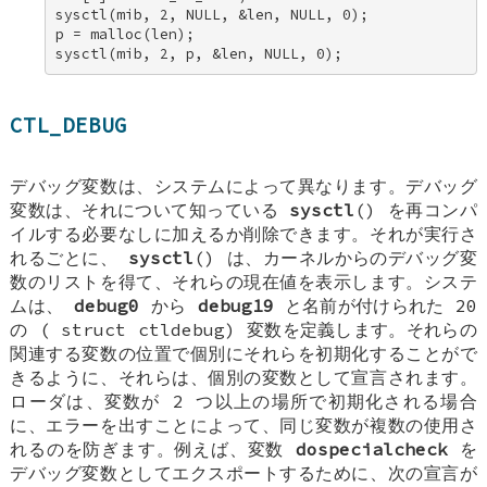
sysctl(mib, 2, NULL, &len, NULL, 0); 

p = malloc(len); 

sysctl(mib, 2, p, &len, NULL, 0);
CTL_DEBUG
デバッグ変数は、システムによって異なります。デバッグ
変数は、それについて知っている
sysctl
() を再コンパ
イルする必要なしに加えるか削除できます。それが実行さ
れるごとに、
sysctl
() は、カーネルからのデバッグ変
数のリストを得て、それらの現在値を表示します。システ
ムは、
debug0
から
debug19
と名前が付けられた 20
の (
struct ctldebug
) 変数を定義します。それらの
関連する変数の位置で個別にそれらを初期化することがで
きるように、それらは、個別の変数として宣言されます。
ローダは、変数が 2 つ以上の場所で初期化される場合
に、エラーを出すことによって、同じ変数が複数の使用さ
れるのを防ぎます。例えば、変数
dospecialcheck
を
デバッグ変数としてエクスポートするために、次の宣言が