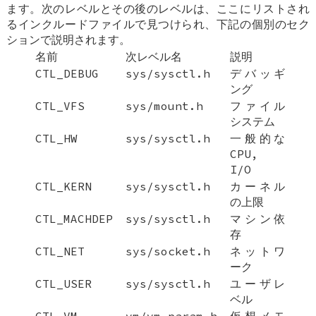
ます。次のレベルとその後のレベルは、ここにリストされ
るインクルードファイルで見つけられ、下記の個別のセク
ションで説明されます。
名前
次レベル名
説明
CTL_DEBUG
sys/sysctl.h
デバッギ
ング
CTL_VFS
sys/mount.h
ファイル
システム
CTL_HW
sys/sysctl.h
一般的な
CPU,
I/O
CTL_KERN
sys/sysctl.h
カーネル
の上限
CTL_MACHDEP
sys/sysctl.h
マシン依
存
CTL_NET
sys/socket.h
ネットワ
ーク
CTL_USER
sys/sysctl.h
ユーザレ
ベル