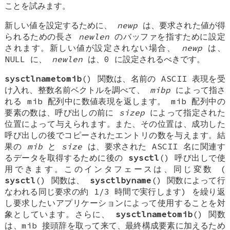
ことを試みます。
新しい値を設定するために、
newp
は、要求された値が得
られるための長さ
newlen
のバッファを指すために設定
されます。新しい値が設定されない場合、
newp
は、
NULL に、
newlen
は、0 に設定されるべきです。
sysctlnametomib
() 関数は、名前の ASCII 表現を受
け入れ、整数名前ベクトルを調べて、
mibp
によって指さ
れる mib 配列中に数値表現を返します。 mib 配列中の
要素の数は、呼び出しの前に
sizep
によって指定された
位置によって与えられます。また、その位置は、成功した
呼び出しの後でコピーされたエントリの数を与えます。結
果の
mib
と
size
は、要求された ASCII 名に関連す
るデータを取得するために後の
sysctl
() 呼び出しで使
用できます。このインタフェースは、同じ変数 (
sysctl
() 関数は、
sysctlbyname
() 関数によって行
なわれる同じ要求の約 1/3 時間で実行します) を繰り返
し要求したいアプリケーションによって使用することを対
象としています。さらに、
sysctlnametomib
() 関数
は、mib 接頭辞を取って来て、最終構成要素に加えるため