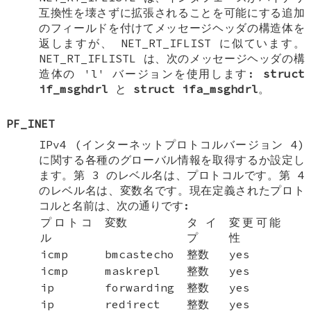
互換性を壊さずに拡張されることを可能にする追加
のフィールドを付けてメッセージヘッダの構造体を
返しますが、
NET_RT_IFLIST
に似ています。
NET_RT_IFLISTL
は、次のメッセージヘッダの構
造体の 'l' バージョンを使用します:
struct
if_msghdrl
と
struct ifa_msghdrl
。
PF_INET
IPv4 (インターネットプロトコルバージョン 4)
に関する各種のグローバル情報を取得するか設定し
ます。第 3 のレベル名は、プロトコルです。第 4
のレベル名は、変数名です。現在定義されたプロト
コルと名前は、次の通りです:
プロトコ
変数
タイ
変更可能
ル
プ
性
icmp
bmcastecho
整数
yes
icmp
maskrepl
整数
yes
ip
forwarding
整数
yes
ip
redirect
整数
yes