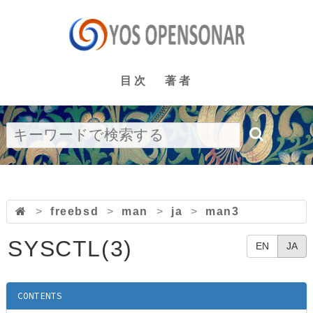
目次
著者
>
freebsd
>
man
>
ja
>
man3
SYSCTL(3)
EN
JA
CONTENTS