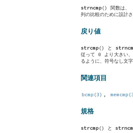
strncmp
() 関数は、
列の比較のために設計
戻り値
strcmp
() と
strnc
従って 0 より大きい
るように、符号なし文字
関連項目
bcmp(3)
,
memcmp(
規格
strcmp
() と
strncm