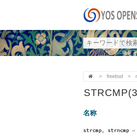
>
freebsd
>
STRCMP(3
名称
strcmp
,
strncmp