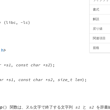
書式
解説
y (libc, -lc)
戻り値
関連項目
規格
.h
>
r *s1
,
const char *s2
);
ar *s1
,
const char *s2
,
size_t len
);
p
() 関数は、ヌル文字で終了する文字列
s1
と
s2
を辞書