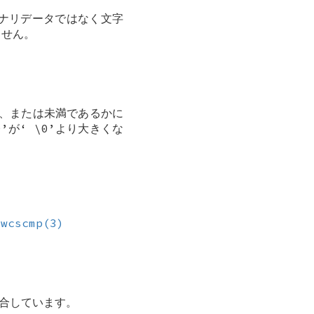
イナリデータではなく文字
ません。
、または未満であるかに
0
’が‘
\0
’より大きくな
wcscmp(3)
 に適合しています。