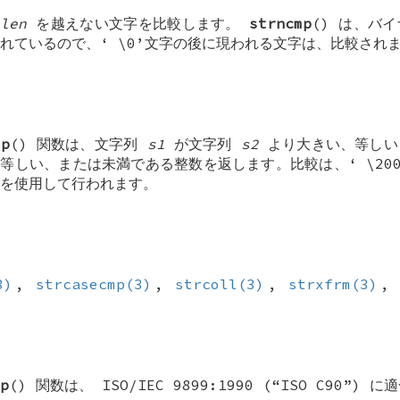
len
を越えない文字を比較します。
strncmp
() は、バ
されているので、‘
\0
’文字の後に現われる文字は、比較され
mp
() 関数は、文字列
s1
が文字列
s2
より大きい、等しい
、等しい、または未満である整数を返します。比較は、‘
\20
を使用して行われます。
3)
,
strcasecmp(3)
,
strcoll(3)
,
strxfrm(3)
,
p
() 関数は、 ISO/IEC 9899:1990 (“ISO C90”)