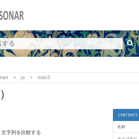
man
>
ja
>
man3
)
CONTENTS
名称
—
文字列を比較する
ライブラリ