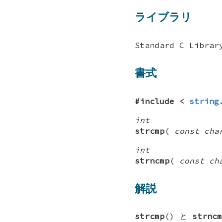
ライブラリ
Standard C Librar
書式
#include <
string
int
strcmp
(
const cha
int
strncmp
(
const ch
解説
strcmp
() と
strncm