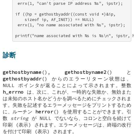
 errx(1, "can't parse IP address %s", ipstr); 

if ((hp = gethostbyaddr((const void *)&ip, 

    sizeof ip, AF_INET)) == NULL) 

 errx(1, "no name associated with %s", ipstr); 

printf("name associated with %s is %s\n", ipstr, 
診断
gethostbyname
(),
gethostbyname2
() と
gethostbyaddr
() からのエラーリターン状態は、
NULL
ポインタが返ることによって示されます。整数
h_errno
は、次に、これが、一時的な失敗か、無効また
は未知のホスト名かどうかを調べるためにチェックされま
す。失敗を記述するエラーメッセージをプリントするため
に、ルーチン
herror
() を使用することができます。引
数
string
が
NULL
でないなら、コロンと空白を続けて
印刷 (表示) されます。エラーメッセージは、終端の改行
を付けて印刷 (表示) されます。