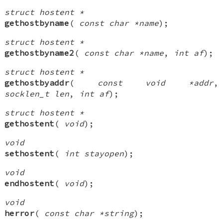
struct hostent *
gethostbyname
(
const char *name
);
struct hostent *
gethostbyname2
(
const char *name
,
int af
);
struct hostent *
gethostbyaddr
(
const void *addr
,
socklen_t len
,
int af
);
struct hostent *
gethostent
(
void
);
void
sethostent
(
int stayopen
);
void
endhostent
(
void
);
void
herror
(
const char *string
);