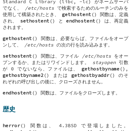
Standard C Library (libc, -lc)
がネームサーバ
でなく、
/etc/hosts
で検索するためのルーチンのみを
使用して構築されたとき、
gethostent
() 関数は、定義
され、
sethostent
() と
endhostent
() は、再定義
されます。
gethostent
() 関数は、必要ならば、ファイルをオープ
ンして、
/etc/hosts
の次の行を読み込みます。
sethostent
() 関数は、ファイル
/etc/hosts
をオー
プンするか、またはリワインドします。
stayopen
引数
が 0 でないなら、ファイルは、
gethostbyname
(),
gethostbyname2
() または
gethostbyaddr
() のそ
れぞれの呼び出しの後に、クローズされません。
endhostent
() 関数は、ファイルをクローズします。
歴史
herror
() 関数は、
4.3BSD
で登場しました。