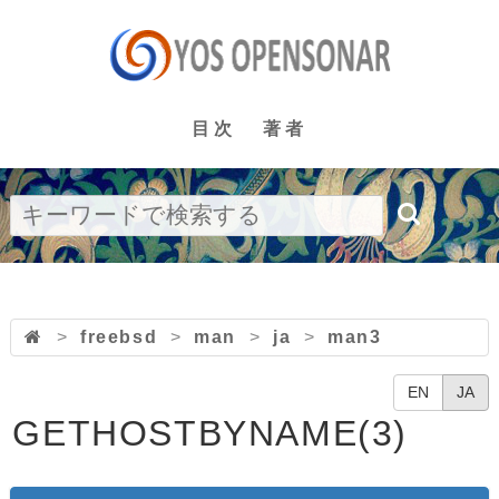
目次
著者
>
freebsd
>
man
>
ja
>
man3
EN
JA
GETHOSTBYNAME(3)