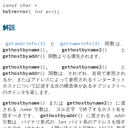
const char *
hstrerror
(
int err
);
解説
getaddrinfo(3)
と
getnameinfo(3)
関数は、
gethostbyname
(),
gethostbyname2
() と
gethostbyaddr
() 関数よりも優先されます。
gethostbyname
(),
gethostbyname2
() と
gethostbyaddr
() 関数は、それぞれ、名前で参照され
るか、またはアドレスによって参照されるインターネット
ホストについて記述する次の構造体があるオブジェクトへ
のポインタを返します。
gethostbyname
() または
gethostbyname2
() に渡
される
name
引数は、
ヌル文字
で終了するホスト名を
指すべきです。
gethostbyaddr
() に渡される
addr
引数は、バイナリ形式の
len
バイト長のアドレスを指す