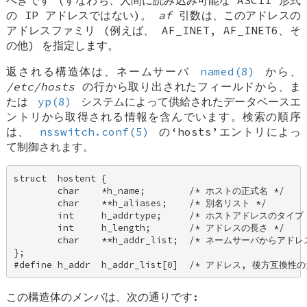
べきです (すなわち、人間に読み込み可能な ASCII 形式
の IP アドレスではない)。
af
引数は、このアドレスの
アドレスファミリ (例えば、
AF_INET
,
AF_INET6
、そ
の他) を指定します。
返される構造体は、ネームサーバ
named(8)
から、
/etc/hosts
の行から取り出されたフィールドから、ま
たは
yp(8)
システムによって供給されたデータベースエ
ントリから取得される情報を含んでいます。検索の順序
は、
nsswitch.conf(5)
の‘hosts’エントリによっ
て制御されます。
struct  hostent { 

        char    *h_name;        /* ホストの正式名 */ 

        char    **h_aliases;    /* 別名リスト */ 

        int     h_addrtype;     /* ホストアドレスのタイプ 
        int     h_length;       /* アドレスの長さ */ 

        char    **h_addr_list;  /* ネームサーバからアドレ
}; 

#define h_addr  h_addr_list[0]  /* アドレス, 後方互換性
この構造体のメンバは、次の通りです: