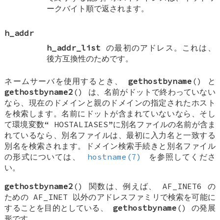
ークバイト順で返されます。
h_addr
h_addr_list
の最初のアドレス。これは、
後方互換性のためです。
ネームサーバを使用するとき、
gethostbyname
() と
gethostbyname2
() は、名前がドットで終わっていない
なら、現在のドメインと親のドメインの指定されたホスト
を検索します。名前にドットが含まれていないなら、そし
て環境変数“
HOSTALIASES
”に別名ファイルの名前が含ま
れているなら、別名ファイルは、最初に入力名と一致する
別名を検索されます。ドメイン検索手続きと別名ファイル
の形式については、
hostname(7)
を参照してくださ
い。
gethostbyname2
() 関数は、例えば、
AF_INET6
の
ための
AF_INET
以外のアドレスファミリで検索を可能に
することを目的としている、
gethostbyname
() の発展
形です。