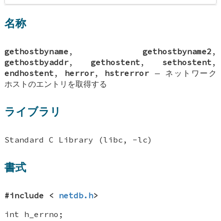
名称
gethostbyname
,
gethostbyname2
,
gethostbyaddr
,
gethostent
,
sethostent
,
endhostent
,
herror
,
hstrerror
—
ネットワーク
ホストのエントリを取得する
ライブラリ
Standard C Library (libc, -lc)
書式
#include <
netdb.h
>
int h_errno
;