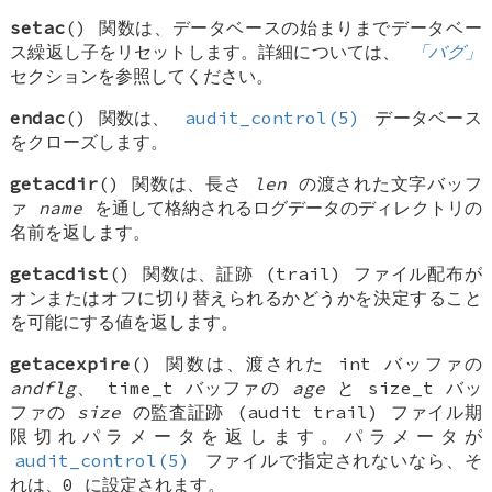
setac
() 関数は、データベースの始まりまでデータベー
ス繰返し子をリセットします。詳細については、
「バグ」
セクションを参照してください。
endac
() 関数は、
audit_control(5)
データベース
をクローズします。
getacdir
() 関数は、長さ
len
の渡された文字バッフ
ァ
name
を通して格納されるログデータのディレクトリの
名前を返します。
getacdist
() 関数は、証跡 (trail) ファイル配布が
オンまたはオフに切り替えられるかどうかを決定すること
を可能にする値を返します。
getacexpire
() 関数は、渡された
int
バッファの
andflg
、
time_t
バッファの
age
と
size_t
バッ
ファの
size
の監査証跡 (audit trail) ファイル期
限切れパラメータを返します。パラメータが
audit_control(5)
ファイルで指定されないなら、そ
れは、0 に設定されます。