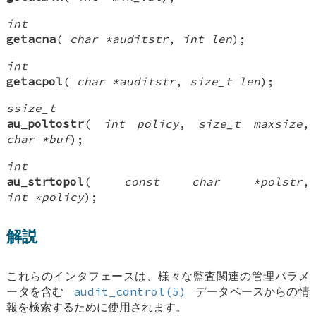
int
getacna
(
char *auditstr
,
int len
);
int
getacpol
(
char *auditstr
,
size_t len
);
ssize_t
au_poltostr
(
int policy
,
size_t maxsize
,
char *buf
);
int
au_strtopol
(
const char *polstr
,
int *policy
);
解説
これらのインタフェースは、様々な監査関連の管理パラメ
ータを含む
audit_control(5)
データベースからの情
報を検索するために使用されます。