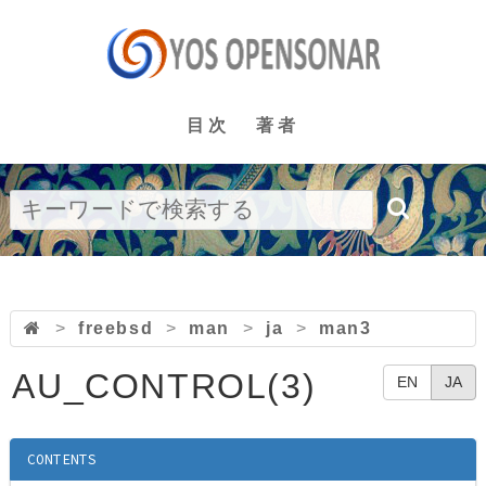
目次
著者
>
freebsd
>
man
>
ja
>
man3
AU_CONTROL(3)
EN
JA
CONTENTS