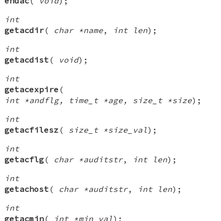
endac
(
void
);
int
getacdir
(
char *name
,
int len
);
int
getacdist
(
void
);
int
getacexpire
(
int *andflg, time_t *age, size_t *size
);
int
getacfilesz
(
size_t *size_val
);
int
getacflg
(
char *auditstr
,
int len
);
int
getachost
(
char *auditstr
,
int len
);
int
getacmin
(
int *min_val
);