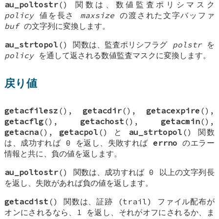
au_poltostr
() 関数は、数値監査ポリシマスク
policy
値を長さ
maxsize
の渡された文字バッファ
buf
の文字列に変換します。
au_strtopol
() 関数は、監査ポリシフラグ
polstr
を
policy
を通して返される数値監査マスクに変換します。
戻り値
getacfilesz
(),
getacdir
(),
getacexpire
(),
getacflg
(),
getachost
(),
getacmin
(),
getacna
(),
getacpol
() と
au_strtopol
() 関数
は、成功すれば 0 を返し、失敗すれば
errno
のエラー
情報と共に、負の値を返します。
au_poltostr
() 関数は、成功すれば 0 以上の文字列長
を返し、失敗があれば負の値を返します。
getacdist
() 関数は、証跡 (trail) ファイル配布が
オンにされるなら、1 を返し、それがオフにされるか、ま