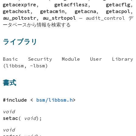
getacexpire
,
getacfilesz
,
getacflg
,
getachost
,
getacmin
,
getacna
,
getacpol
,
au_poltostr
,
au_strtopol
—
audit_control デ
ータベースから情報を検索する
ライブラリ
Basic Security Module User Library
(libbsm, -lbsm)
書式
#include <
bsm/libbsm.h
>
void
setac
(
void
);
void