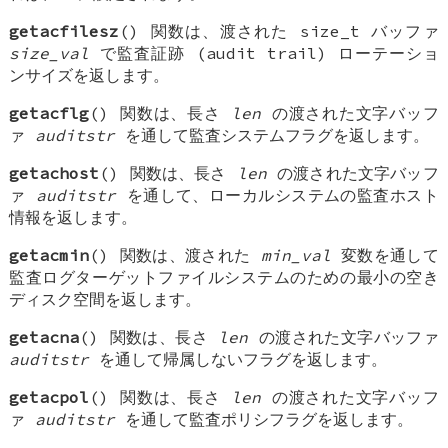
getacfilesz
() 関数は、渡された
size_t
バッファ
size_val
で監査証跡 (audit trail) ローテーショ
ンサイズを返します。
getacflg
() 関数は、長さ
len
の渡された文字バッフ
ァ
auditstr
を通して監査システムフラグを返します。
getachost
() 関数は、長さ
len
の渡された文字バッフ
ァ
auditstr
を通して、ローカルシステムの監査ホスト
情報を返します。
getacmin
() 関数は、渡された
min_val
変数を通して
監査ログターゲットファイルシステムのための最小の空き
ディスク空間を返します。
getacna
() 関数は、長さ
len
の渡された文字バッファ
auditstr
を通して帰属しないフラグを返します。
getacpol
() 関数は、長さ
len
の渡された文字バッフ
ァ
auditstr
を通して監査ポリシフラグを返します。