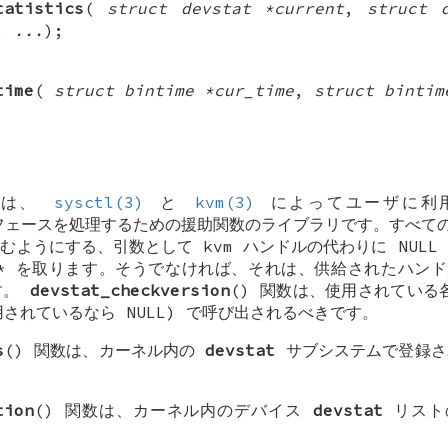
tatistics
(
struct devstat *current
,
struct 
,
...
);
time
(
struct bintime *cur_time
,
struct bintim
リは、
sysctl(3)
と
kvm(3)
によってユーザに利
ェースを処理するための援助関数のライブラリです。すべて
むようにする、引数として kvm ハンドルの代わりに
NULL
*
を取ります。そうでなければ、それは、供給されたハン
す。
devstat_checkversion
() 関数は、使用されている各
用されているなら
NULL
) で呼び出されるべきです。
s
() 関数は、カーネル内の
devstat
サブシステムで登録さ
tion
() 関数は、カーネル内のデバイス
devstat
リスト