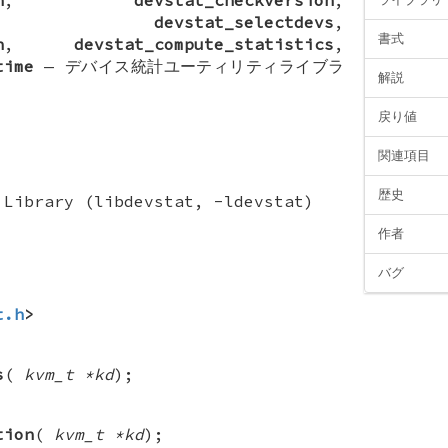
,
devstat_selectdevs
,
書式
h
,
devstat_compute_statistics
,
time
—
デバイス統計ユーティリティライブラ
解説
戻り値
関連項目
歴史
 Library (libdevstat, -ldevstat)
作者
バグ
t.h
>
s
(
kvm_t *kd
);
tion
(
kvm_t *kd
);