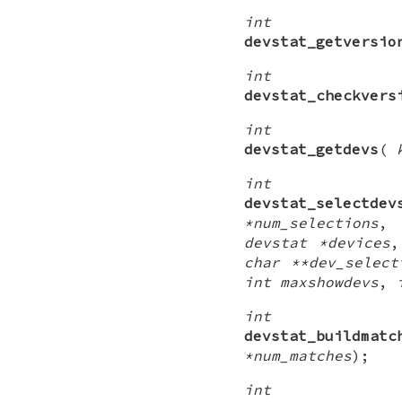
int
devstat_getversio
int
devstat_checkvers
int
devstat_getdevs
(
int
devstat_selectdev
*num_selections
devstat *devices
char **dev_select
int maxshowdevs
,
int
devstat_buildmatc
*num_matches
);
int