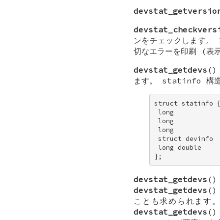
devstat_getversio
devstat_checkvers
ンをチェックします。 
切なエラーを印刷 (表示
devstat_getdevs
(
ます。
statinfo
構
struct statinfo {
 long            
 long            
 long            
 struct devinfo  
 long double     
};
devstat_getdevs
(
devstat_getdevs
(
ことも求められます
devstat_getdevs
(