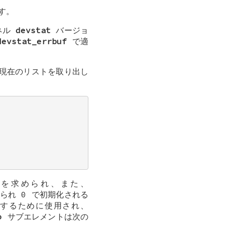
す。
ネル
devstat
バージョ
devstat_errbuf
で適
現在のリストを取り出し
を求められ、また、
られ 0 で初期化される
するために使用され、
o
サブエレメントは次の