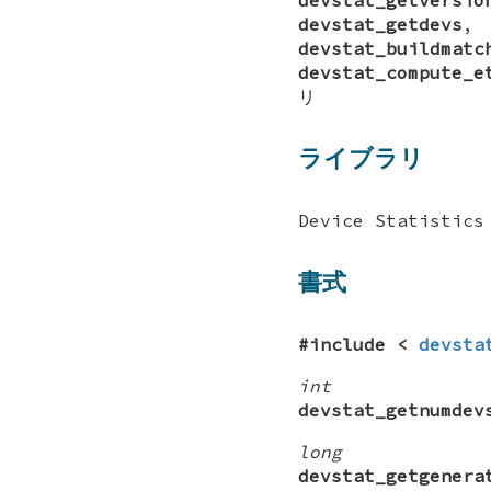
devstat_getdevs
devstat_buildmatc
devstat_compute_e
リ
ライブラリ
Device Statistics
書式
#include <
devsta
int
devstat_getnumdev
long
devstat_getgenera