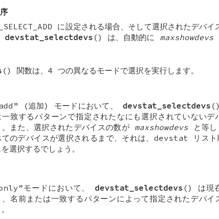
順序
_SELECT_ADD
に設定される場合、そして選択されたデバイ
、
devstat_selectdevs
() は、自動的に
maxshowdevs
s
() 関数は、4 つの異なるモードで選択を実行します。
“add” (追加) モードにおいて、
devstat_selectdevs
(
は一致するパターンで指定されたなにも選択されていないデ
う。また、選択されたデバイスの数が
maxshowdevs
と等し
べてのデバイスが選択されるまで、それは、devstat リス
スを選択するでしょう。
“only”モードにおいて、
devstat_selectdevs
() は
し、名前または一致するパターンによって指定されたデバイ
う。