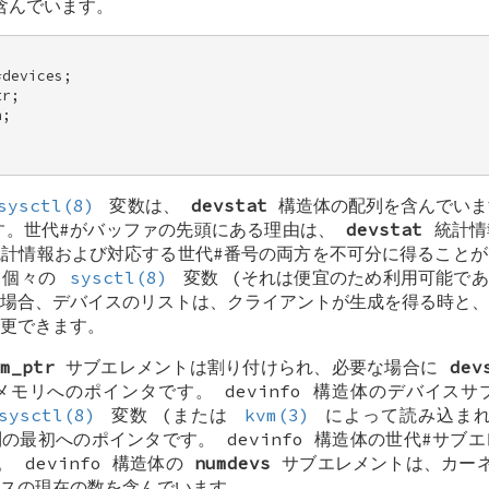
を含んでいます。


devices; 

r; 

; 

sysctl(8)
変数は、
devstat
構造体の配列を含んでいま
す。世代#がバッファの先頭にある理由は、
devstat
統計情
計情報および対応する世代#番号の両方を不可分に得ることが
、個々の
sysctl(8)
変数 (それは便宜のため利用可能であ
場合、デバイスのリストは、クライアントが生成を得る時と、
更できます。
m_ptr
サブエレメントは割り付けられ、必要な場合に
dev
メモリへのポインタです。
devinfo
構造体のデバイスサ
sysctl(8)
変数 (または
kvm(3)
によって読み込まれ
の配列の最初へのポインタです。
devinfo
構造体の世代#サブエ
す。
devinfo
構造体の
numdevs
サブエレメントは、カー
スの現在の数を含んでいます。