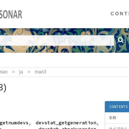
CONT
man
>
ja
>
man3
3)
CONTENTS
名称
getnumdevs
,
devstat_getgeneration
,
n
,
devstat_checkversion
,
ライブラリ