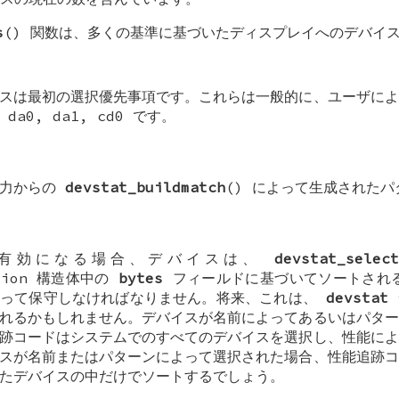
s
() 関数は、多くの基準に基づいたディスプレイへのデバイ
スは最初の選択優先事項です。これらは一般的に、ユーザによ
、
da0
,
da1
,
cd0
です。
入力からの
devstat_buildmatch
() によって生成された
が有効になる場合、デバイスは、
devstat_selec
tion
構造体中の
bytes
フィールドに基づいてソートされ
よって保守しなければなりません。将来、これは、
devstat
れるかもしれません。デバイスが名前によってあるいはパター
跡コードはシステムでのすべてのデバイスを選択し、性能によ
スが名前またはパターンによって選択された場合、性能追跡コ
たデバイスの中だけでソートするでしょう。