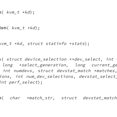
n
(
kvm_t *kd
);
ion
(
kvm_t *kd
);
kvm_t *kd
,
struct statinfo *stats
);
s
(
struct device_selection **dev_select
,
int 
,
long *select_generation
,
long current_ge
,
int numdevs
,
struct devstat_match *matches
ions
,
int num_dev_selections
,
devstat_select
int perf_select
);
h
(
char *match_str
,
struct devstat_matc