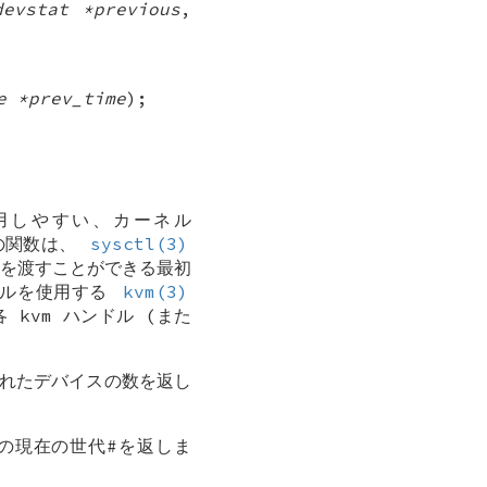
devstat *previous
,
e *prev_time
);
用しやすい、カーネル
の関数は、
sysctl(3)
を渡すことができる最初
ドルを使用する
kvm(3)
 kvm ハンドル (また
れたデバイスの数を返し
の現在の世代#を返しま