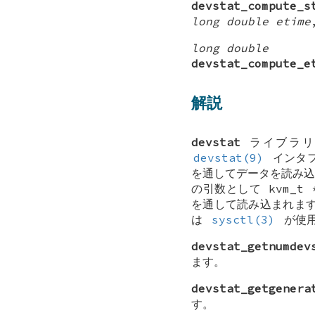
devstat_compute_s
long double etime
long double
devstat_compute_e
解説
devstat
ライブラ
devstat(9)
インタフ
を通してデータを読み込
の引数として
kvm_t 
を通して読み込まれま
は
sysctl(3)
が使
devstat_getnumdev
ます。
devstat_getgenera
す。