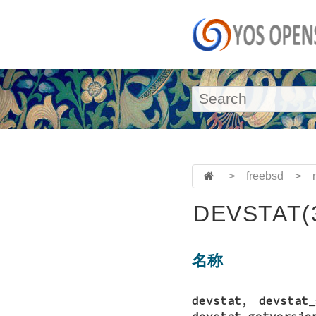
>
freebsd
>
DEVSTAT(
名称
devstat
,
devstat_
devstat_getversio