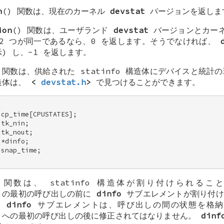
n
() 関数は、現在のカーネル
devstat
バージョンを返しま
ion
() 関数は、ユーザランド
devstat
バージョンとカー
2 つが同一であるなら、0 を返します。そうでなければ、
) し、-1 を返します。
) 関数は、供給された
statinfo
構造体にデバイスと統計の
造体は、
<
devstat.h
>
で見つけることができます。
 

cp_time[CPUSTATES]; 

tk_nin; 

tk_nout; 

*dinfo; 

snap_time; 

) 関数は、
statinfo
構造体が割り付けられること
) の最初の呼び出しの前に
dinfo
サブエレメントが割り付け
。
dinfo
サブエレメントは、呼び出しの間の状態を格納
) への最初の呼び出しの後に修正されてはなりません。
dinf