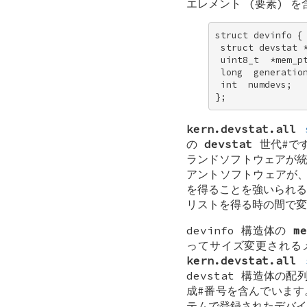
エレメント (要素) 
struct devinfo { 
 struct devstat *
 uint8_t  *mem_pt
 long  generation
 int  numdevs; 

};
kern.devstat.all
の
devstat
世代#で
ランドソフトウェアが統
アントソフトウェアが
を得ることを強いられる
リストを得る時の間で変
devinfo
構造体の
me
ってサイズ変更される
kern.devstat.all
devstat 構造体
成#番号を含んでいま
テムで登録されたデバイ