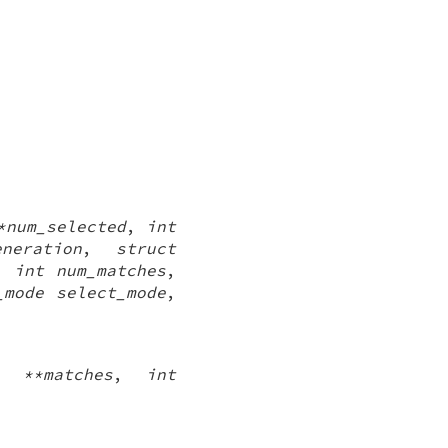
*num_selected
,
int
neration
,
struct
,
int num_matches
,
_mode select_mode
,
h **matches
,
int