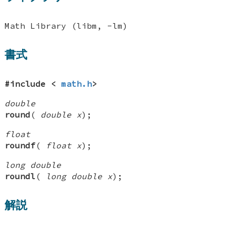
Math Library (libm, -lm)
書式
#include <
math.h
>
double
round
(
double x
);
float
roundf
(
float x
);
long double
roundl
(
long double x
);
解説