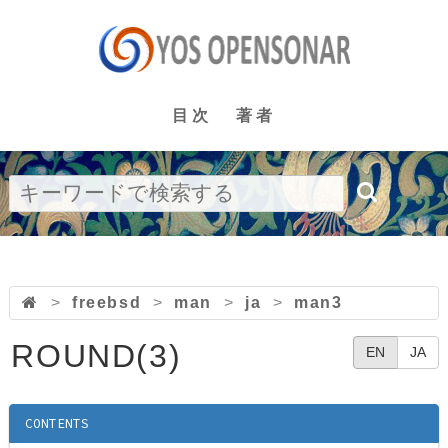
目次
著者
>
freebsd
>
man
>
ja
>
man3
ROUND(3)
EN
JA
CONTENTS