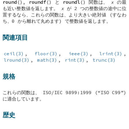
round
(),
roundf
() と
roundl
() 関数は、
x
の最
も近い整数値を返します。
x
が 2 つの整数値の途中に位
置するなら、これらの関数は、より大きい絶対値 (すなわ
ち、0 から離れて丸めます) で整数値を返します。
関連項目
ceil(3)
,
floor(3)
,
ieee(3)
,
lrint(3)
,
lround(3)
,
math(3)
,
rint(3)
,
trunc(3)
規格
これらの関数は、 ISO/IEC 9899:1999 (“ISO C99”)
に適合しています。
歴史