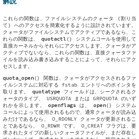
解説
これらの関数は、ファイルシステムのクォータ (割り当
て) へのアクセスを簡素化するように設計されています。
クォータがファイルシステムでアクティブであるなら、こ
れらの関数は、
quotactl
() システムコールを使用して
直接カーネルからそれらにアクセスします。クォータがア
クティブでないなら、これらの関数は、直接クォータファ
イルを読み込み書き込みすることによって、それらにアク
セスします。
quota_open
() 関数は、クォータがアクセスされるファ
イルシステムに対応する
fstab
エントリへのポインタを
取ります。
quotatype
フィールドは、シークされるク
ォータのタイプ、
USRQUOTA
または
GRPQUOTA
のいず
れかを示します。
openflags
は、
open
() システム
コールによって使用されるもので、通常クォータが読み込
みだけであるなら、
O_RDONLY
クォータが更新されるこ
とであるなら、
O_RDWR
です。
O_CREAT
フラグは、要
求されたタイプの新しいクォータファイルが、まだ存在し