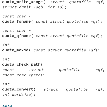
quota_write_usage
(
struct quotafile *qf
,
struct dqblk *dqb
,
int id
);
const char *
quota_fsname
(
const struct quotafile *qf
);
const char *
quota_qfname
(
const struct quotafile *qf
);
int
quota_maxid
(
const struct quotafile *qf
);
int
quota_check_path
(
const struct quotafile *qf
,
const char *path
);
int
quota_convert
(
struct quotafile *qf
,
int wordsize
);