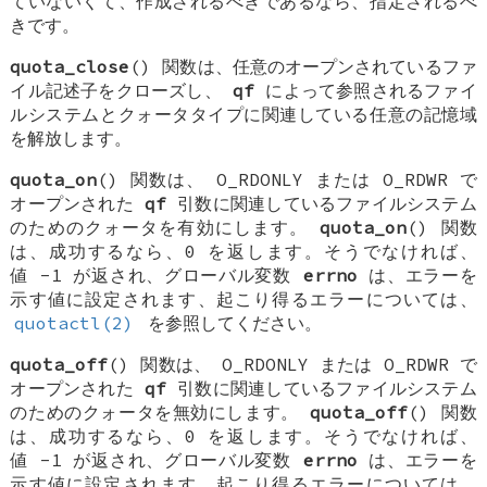
ていないくて、作成されるべきであるなら、指定されるべ
きです。
quota_close
() 関数は、任意のオープンされているファ
イル記述子をクローズし、
qf
によって参照されるファイ
ルシステムとクォータタイプに関連している任意の記憶域
を解放します。
quota_on
() 関数は、
O_RDONLY
または
O_RDWR
で
オープンされた
qf
引数に関連しているファイルシステム
のためのクォータを有効にします。
quota_on
() 関数
は、成功するなら、0 を返します。そうでなければ、
値 -1 が返され、グローバル変数
errno
は、エラーを
示す値に設定されます、起こり得るエラーについては、
quotactl(2)
を参照してください。
quota_off
() 関数は、
O_RDONLY
または
O_RDWR
で
オープンされた
qf
引数に関連しているファイルシステム
のためのクォータを無効にします。
quota_off
() 関数
は、成功するなら、0 を返します。そうでなければ、
値 -1 が返され、グローバル変数
errno
は、エラーを
示す値に設定されます、起こり得るエラーについては、