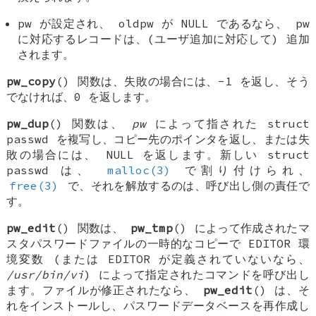
pw
が設定され、
oldpw
が
NULL
であるなら、
pw
に対応するレコードは、(ユーザ追加に対応して) 追加
されます。
pw_copy
() 関数は、失敗の場合には、-1 を返し、そう
でなければ、0 を返します。
pw_dup
() 関数は、
pw
によって指された
struct
passwd
を複写し、コピー先のポインタを返し、または失
敗の場合には、
NULL
を返します。新しい
struct
passwd
は、
malloc(3)
で割り付けられ、
free(3)
で、それを解放するのは、呼び出し側の責任で
す。
pw_edit
() 関数は、
pw_tmp
() によって作成されたマ
スタパスワードファイルの一時的なコピーで
EDITOR
環
境変数 (または
EDITOR
が定義されていないなら、
/usr/bin/vi
) によって指定されたコマンドを呼び出し
ます。ファイルが修正されたなら、
pw_edit
() は、そ
れをインストールし、パスワードデータベースを再作成し