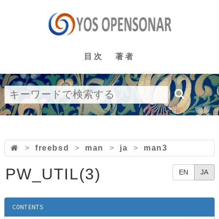
目次
著者
>
freebsd
>
man
>
ja
>
man3
PW_UTIL(3)
EN
JA
CONTENTS