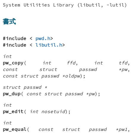
System Utilities Library (libutil, -lutil)
書式
#include <
pwd.h
>
#include <
libutil.h
>
int
pw_copy
(
int ffd
,
int tfd
,
const struct passwd *pw
,
const struct passwd *oldpw
);
struct passwd *
pw_dup
(
const struct passwd *pw
);
int
pw_edit
(
int nosetuid
);
int
pw_equal
(
const struct passwd *pw1
,