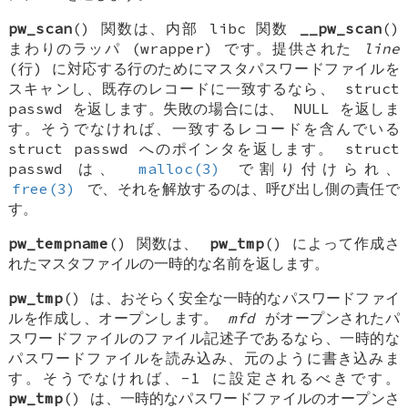
pw_scan
() 関数は、内部 libc 関数
__pw_scan
()
まわりのラッパ (wrapper) です。提供された
line
(行) に対応する行のためにマスタパスワードファイルを
スキャンし、既存のレコードに一致するなら、
struct
passwd
を返します。失敗の場合には、
NULL
を返しま
す。そうでなければ、一致するレコードを含んでいる
struct passwd
へのポインタを返します。
struct
passwd
は、
malloc(3)
で割り付けられ、
free(3)
で、それを解放するのは、呼び出し側の責任で
す。
pw_tempname
() 関数は、
pw_tmp
() によって作成さ
れたマスタファイルの一時的な名前を返します。
pw_tmp
() は、おそらく安全な一時的なパスワードファイ
ルを作成し、オープンします。
mfd
がオープンされたパ
スワードファイルのファイル記述子であるなら、一時的な
パスワードファイルを読み込み、元のように書き込みま
す。そうでなければ、-1 に設定されるべきです。
pw_tmp
() は、一時的なパスワードファイルのオープンさ