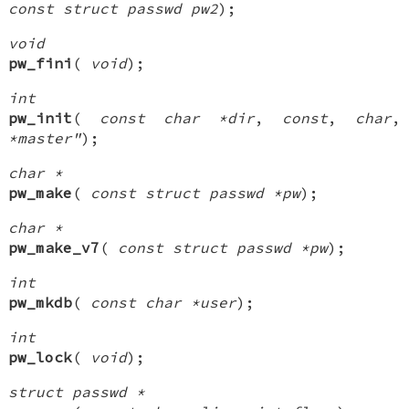
const struct passwd pw2
);
void
pw_fini
(
void
);
int
pw_init
(
const char *dir
,
const
,
char
,
*master"
);
char *
pw_make
(
const struct passwd *pw
);
char *
pw_make_v7
(
const struct passwd *pw
);
int
pw_mkdb
(
const char *user
);
int
pw_lock
(
void
);
struct passwd *