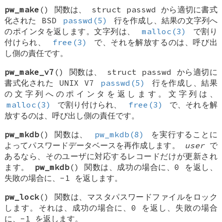
pw_make
() 関数は、
struct passwd
から適切に書式
化された
BSD
passwd(5)
行を作成し、結果の文字列へ
のポインタを返します。文字列は、
malloc(3)
で割り
付けられ、
free(3)
で、それを解放するのは、呼び出
し側の責任です。
pw_make_v7
() 関数は、
struct passwd
から適切に
書式化された
UNIX
V7
passwd(5)
行を作成し、結果
の文字列へのポインタを返します。文字列は、
malloc(3)
で割り付けられ、
free(3)
で、それを解
放するのは、呼び出し側の責任です。
pw_mkdb
() 関数は、
pw_mkdb(8)
を実行することに
よってパスワードデータベースを再作成します。
user
で
あるなら、そのユーザに対応するレコードだけが更新され
ます。
pw_mkdb
() 関数は、成功の場合に、0 を返し、
失敗の場合に、-1 を返します。
pw_lock
() 関数は、マスタパスワードファイルをロック
します。それは、成功の場合に、0 を返し、失敗の場合
に、-1 を返します。