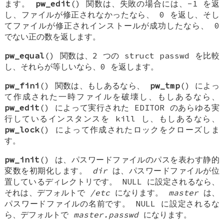
ます。
pw_edit
() 関数は、失敗の場合には、-1 を返
し、ファイルが修正されなかったなら、 0 を返し、そし
てファイルが修正されインストールが成功したなら、 0
でない正の数を返します。
pw_equal
() 関数は、2 つの
struct passwd
を比較
し、それらが等しいなら、0 を返します。
pw_fini
() 関数は、もしあるなら、
pw_tmp
() によっ
て作成された一時ファイルを破壊し、もしあるなら、
pw_edit
() によって実行された
EDITOR
のあらゆる実
行しているインスタンスを kill し、もしあるなら、
pw_lock
() によって作成されたロックをクローズしま
す。
pw_init
() は、パスワードファイルのパスを表わす静的
変数を初期化します。
dir
は、パスワードファイルが位
置しているディレクトリです。
NULL
に設定されるなら、
それは、デフォルトで
/etc
になります。
master
は、
パスワードファイルの名前です。
NULL
に設定されるな
ら、デフォルトで
master.passwd
になります。