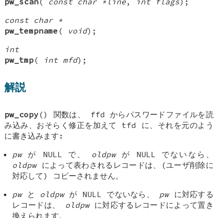
pw_scan
(
const char *line
,
int flags
);
const char *
pw_tempname
(
void
);
int
pw_tmp
(
int mfd
);
解説
pw_copy
() 関数は、
ffd
からパスワードファイルを読
み込み、おそらく修正を加えて
tfd
に、それを元のよう
に書き込みます:
pw
が
NULL
で、
oldpw
が
NULL
でないなら、
oldpw
によって表わされるレコードは、(ユーザ削除に
対応して) コピーされません。
pw
と
oldpw
が
NULL
でないなら、
pw
に対応する
レコードは、
oldpw
に対応するレコードによって置き
換えられます。