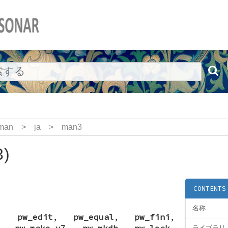
man
>
ja
>
man3
3)
CONTENTS
名称
,
pw_edit
,
pw_equal
,
pw_fini
,
,
pw_make_v7
,
pw_mkdb
,
pw_lock
,
ライブラリ