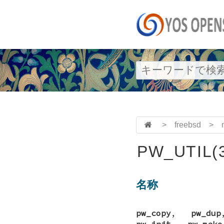
>
freebsd
>
PW_UTIL(
名称
pw_copy
,
pw_dup
pw_init
,
pw_make