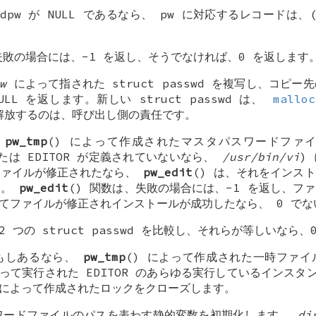
dpw
が
NULL
であるなら、
pw
に対応するレコードは、(
失敗の場合には、-1 を返し、そうでなければ、0 を返します
w
によって指された
struct passwd
を複写し、コピー先
ULL
を返します。新しい
struct passwd
は、
malloc
放するのは、呼び出し側の責任です。
、
pw_tmp
() によって作成されたマスタパスワードファ
または
EDITOR
が定義されていないなら、
/usr/bin/vi
)
ファイルが修正されたなら、
pw_edit
() は、それをインス
す。
pw_edit
() 関数は、失敗の場合には、-1 を返し、フ
してファイルが修正されインストールが成功したなら、 0 で
、2 つの
struct passwd
を比較し、それらが等しいなら、0
、もしあるなら、
pw_tmp
() によって作成された一時ファ
よって実行された
EDITOR
のあらゆる実行しているインスタンス
 によって作成されたロックをクローズします。
スワードファイルのパスを表わす静的変数を初期化します。
di