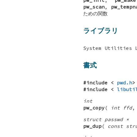
pw_scan
,
pw_tempn
ための関数
ライブラリ
System Utilities 
書式
#include <
pwd.h
>
#include <
libuti
int
pw_copy
(
int ffd
struct passwd *
pw_dup
(
const str