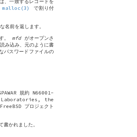
ば、一致するレコードを
、
malloc(3)
で割り付
的な名前を返します。
ます。
mfd
がオープンさ
読み込み、元のように書
的なパスワードファイルの
WAR 規約 N66001-
Laboratories, the
FreeBSD
プロジェクト
よって書かれました。