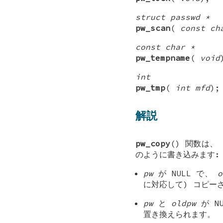
struct passwd *
pw_scan
(
const ch
const char *
pw_tempname
(
void
int
pw_tmp
(
int mfd
);
解説
pw_copy
() 関数は、
のように書き込みます:
pw
が
NULL
で、
o
に対応して) コピー
pw
と
oldpw
が
N
置き換えられます。