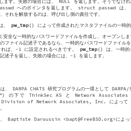
します。失敗の場合には、
NULL
を返します。そうでなけれ
asswd
へのポインタを返します。
struct passwd
は
、それを解放するのは、呼び出し側の責任です。
数は、
pw_tmp
() によって作成されたマスタファイルの一時
らく安全な一時的なパスワードファイルを作成し、オープンし
のファイル記述子であるなら、一時的なパスワードファイルを
ければ、-1 に設定されるべきです。
pw_tmp
() は、一時
記述子を返し、失敗の場合には、-1 を返します。
 DARPA CHATS 研究プログラムの一環として DARPA/SPA
S”) の下で ThinkSec AS と Network Associates 
h Division of Network Associates, Inc. によって
。
は、
Baptiste Daroussin
<bapt@FreeBSD.org>に