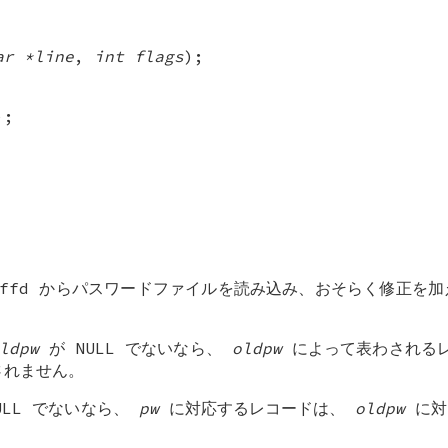
ar *line
,
int flags
);
);
ffd
からパスワードファイルを読み込み、おそらく修正を
ldpw
が
NULL
でないなら、
oldpw
によって表わされるレ
されません。
ULL
でないなら、
pw
に対応するレコードは、
oldpw
に対