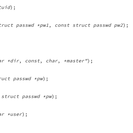
tuid
);
truct passwd *pw1
,
const struct passwd pw2
);
ar *dir
,
const
,
char
,
*master"
);
ruct passwd *pw
);
 struct passwd *pw
);
ar *user
);