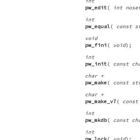
int
pw_edit
(
int nose
int
pw_equal
(
const s
void
pw_fini
(
void
);
int
pw_init
(
const ch
char *
pw_make
(
const st
char *
pw_make_v7
(
const
int
pw_mkdb
(
const ch
int
pw_lock
(
void
);