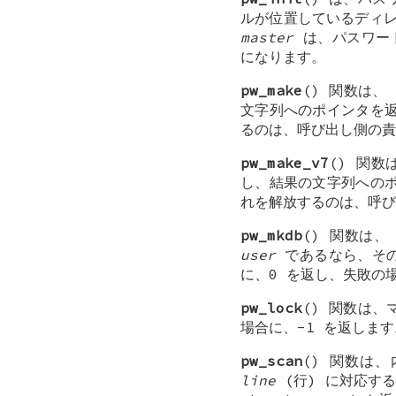
ルが位置しているディ
master
は、パスワー
になります。
pw_make
() 関数は、
文字列へのポインタを
るのは、呼び出し側の責
pw_make_v7
() 関
し、結果の文字列への
れを解放するのは、呼び
pw_mkdb
() 関数は
user
であるなら、そ
に、0 を返し、失敗の
pw_lock
() 関数は
場合に、-1 を返します
pw_scan
() 関数は、
line
(行) に対応す