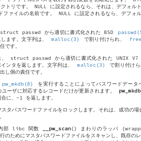
レクトリです。
NULL
に設定されるなら、それは、デフォル
ドファイルの名前です。
NULL
に設定されるなら、デフォ
struct passwd
から適切に書式化された
BSD
passwd(
返します。文字列は、
malloc(3)
で割り付けられ、
fre
任です。
数は、
struct passwd
から適切に書式化された
UNIX
V
ポインタを返します。文字列は、
malloc(3)
で割り付け
出し側の責任です。
、
pw_mkdb(8)
を実行することによってパスワードデータ
のユーザに対応するレコードだけが更新されます。
pw_mkdb
場合に、-1 を返します。
、マスタパスワードファイルをロックします。それは、成功の場
。
内部 libc 関数
__pw_scan
() まわりのラッパ (wrap
る行のためにマスタパスワードファイルをスキャンし、既存の