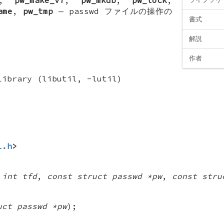
ame
,
pw_tmp
—
passwd ファイルの操作の
書式
解説
作者
Library (libutil, -lutil)
l.h
>
,
int tfd
,
const struct passwd *pw
,
const stru
uct passwd *pw
);