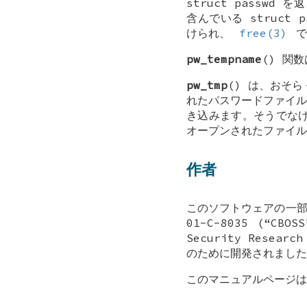
struct passwd
を返
含んでいる
struct p
けられ、
free(3)
で
pw_tempname
() 関
pw_tmp
() は、おそ
れたパスワードファイル
き込みます。そうでな
オープンされたファイル
作者
このソフトウェアの一部は、
01-C-8035 (“CBOS
Security Researc
のために開発されました
このマニュアルページ