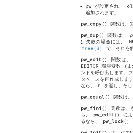
pw
が設定され、
ol
追加されます。
pw_copy
() 関数は、
pw_dup
() 関数は、
p
は失敗の場合には、
N
free(3)
で、それを解
pw_edit
() 関数は
EDITOR
環境変数 (
ンドを呼び出します。
タベースを再作成しま
なら、 0 を返し、そ
pw_equal
() 関数は
pw_fini
() 関数は
ら、
pw_edit
() に
るなら、
pw_lock
()
pw_init
() は、パ