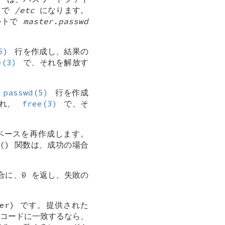
トで
/etc
になります。
ルトで
master.passwd
5)
行を作成し、結果の
e(3)
で、それを解放す
7
passwd(5)
行を作成
られ、
free(3)
で、そ
ベースを再作成します。
() 関数は、成功の場合
合に、0 を返し、失敗の
per) です。提供された
レコードに一致するなら、