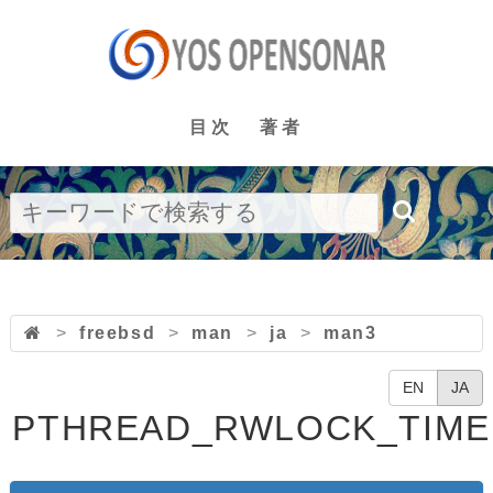
目次
著者
>
freebsd
>
man
>
ja
>
man3
EN
JA
PTHREAD_RWLOCK_TIME