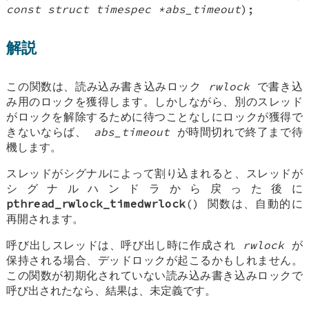
const struct timespec *abs_timeout
);
解説
この関数は、読み込み書き込みロック
rwlock
で書き込
み用のロックを獲得します。しかしながら、別のスレッド
がロックを解除するために待つことなしにロックが獲得で
きないならば、
abs_timeout
が時間切れで終了まで待
機します。
スレッドがシグナルによって割り込まれると、スレッドが
シグナルハンドラから戻った後に
pthread_rwlock_timedwrlock
() 関数は、自動的に
再開されます。
呼び出しスレッドは、呼び出し時に作成され
rwlock
が
保持される場合、デッドロックが起こるかもしれません。
この関数が初期化されていない読み込み書き込みロックで
呼び出されたなら、結果は、未定義です。