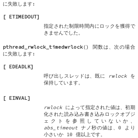
に失敗します:
[
ETIMEDOUT
]
指定された制限時間内にロックを獲得で
きませんでした。
pthread_rwlock_timedwrlock
() 関数は、次の場合
に失敗します:
[
EDEADLK
]
呼び出しスレッドは、既に
rwlock
を
保持しています。
[
EINVAL
]
rwlock
によって指定された値は、初期
化された読み込み書き込みロックオブジ
ェクトを参照していないか、
abs_timeout
ナノ秒の値は、0 より
小さいか 10 億以上です。