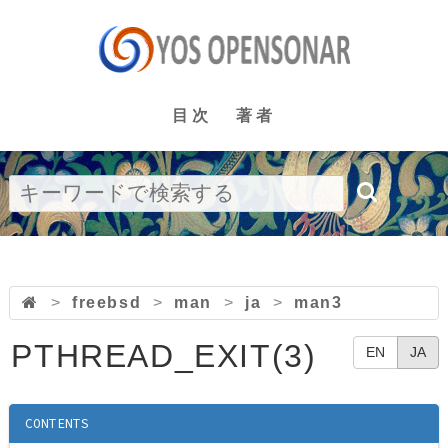
目次
著者
>
freebsd
>
man
>
ja
>
man3
PTHREAD_EXIT(3)
EN
JA
CONTENTS