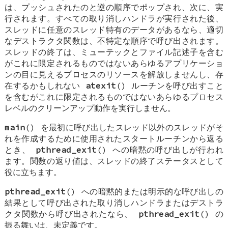
は、プッシュされたのと逆の順序でポップされ、次に、実
行されます。すべての取り消しハンドラが実行された後、
スレッドに任意のスレッド特有のデータがあるなら、適切
なデストラクタ関数は、不特定な順序で呼び出されます。
スレッドの終了は、ミューテックとファイル記述子を含む
がこれに限定されるものではないあらゆるアプリケーショ
ンの目に見えるプロセスのリソースを解放しませんし、存
在するかもしれない
atexit
() ルーチンを呼び出すこと
を含むがこれに限定されるものではないあらゆるプロセス
レベルのクリーンアップ動作を実行しません。
main
() を最初に呼び出したスレッド以外のスレッドがそ
れを作成するために使用されたスタートルーチンから返る
とき、
pthread_exit
() への暗黙の呼び出しが行われ
ます。関数の返り値は、スレッドの終了ステータスとして
役に立ちます。
pthread_exit
() への暗黙的または明示的な呼び出しの
結果として呼び出された取り消しハンドラまたはデストラ
クタ関数から呼び出されたなら、
pthread_exit
() の
振る舞いは、未定義です。