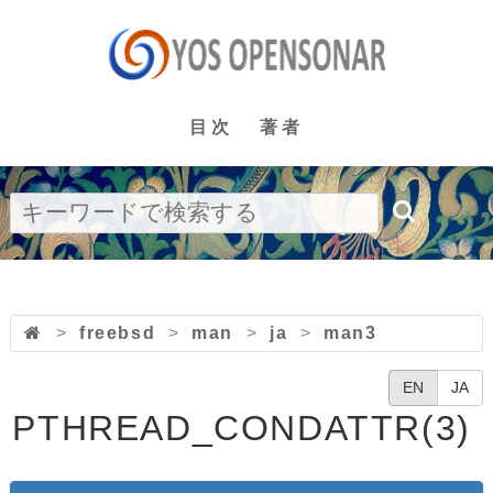
目次
著者
>
freebsd
>
man
>
ja
>
man3
EN
JA
PTHREAD_CONDATTR(3)