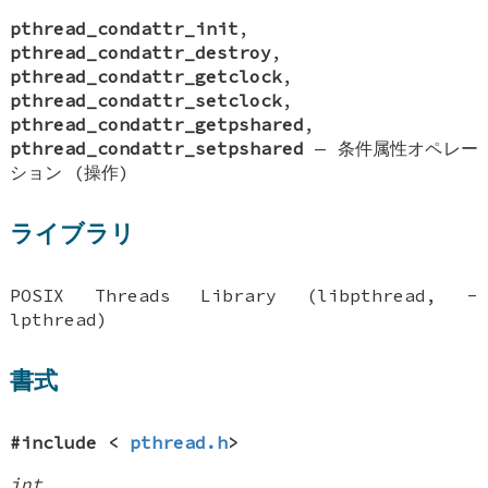
pthread_condattr_init
,
pthread_condattr_destroy
,
pthread_condattr_getclock
,
pthread_condattr_setclock
,
pthread_condattr_getpshared
,
pthread_condattr_setpshared
—
条件属性オペレー
ション (操作)
ライブラリ
POSIX Threads Library (libpthread, -
lpthread)
書式
#include <
pthread.h
>
int