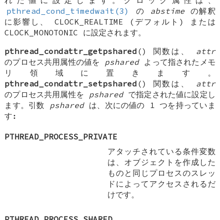
れた値に設定します。クロック属性は、
pthread_cond_timedwait(3)
の
abstime
の解釈
に影響し、
CLOCK_REALTIME
(デフォルト) または
CLOCK_MONOTONIC
に設定されます。
pthread_condattr_getpshared
() 関数は、
attr
のプロセス共用属性の値を
pshared
よって指されたメモ
リ領域に置きます。
pthread_condattr_setpshared
() 関数は、
attr
のプロセス共用属性を
pshared
で指定された値に設定し
ます。引数
pshared
は、次にの値の 1 つを持っていま
す:
PTHREAD_PROCESS_PRIVATE
アタッチされている条件変数
は、オブジェクトを作成した
ものと同じプロセスのスレッ
ドによってアクセスされるだ
けです。
PTHREAD_PROCESS_SHARED