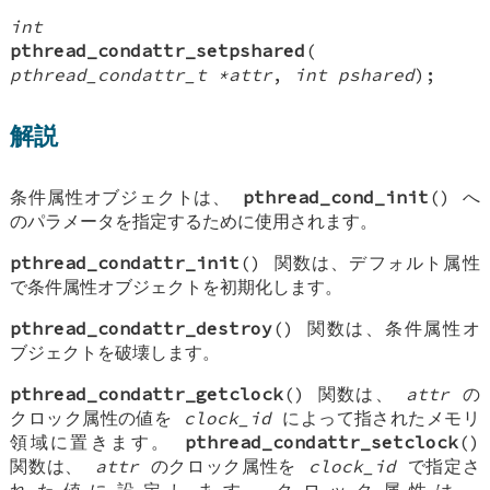
int
pthread_condattr_setpshared
(
pthread_condattr_t *attr
,
int pshared
);
解説
条件属性オブジェクトは、
pthread_cond_init
() へ
のパラメータを指定するために使用されます。
pthread_condattr_init
() 関数は、デフォルト属性
で条件属性オブジェクトを初期化します。
pthread_condattr_destroy
() 関数は、条件属性オ
ブジェクトを破壊します。
pthread_condattr_getclock
() 関数は、
attr
の
クロック属性の値を
clock_id
によって指されたメモリ
領域に置きます。
pthread_condattr_setclock
()
関数は、
attr
のクロック属性を
clock_id
で指定さ