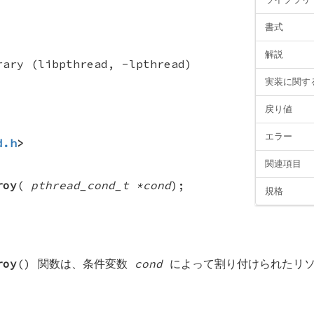
書式
解説
rary (libpthread, -lpthread)
実装に関す
戻り値
エラー
d.h
>
関連項目
roy
(
pthread_cond_t *cond
);
規格
roy
() 関数は、条件変数
cond
によって割り付けられたリソ