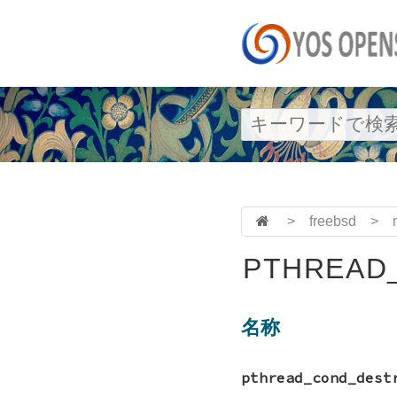
>
freebsd
>
PTHREAD
名称
pthread_cond_dest