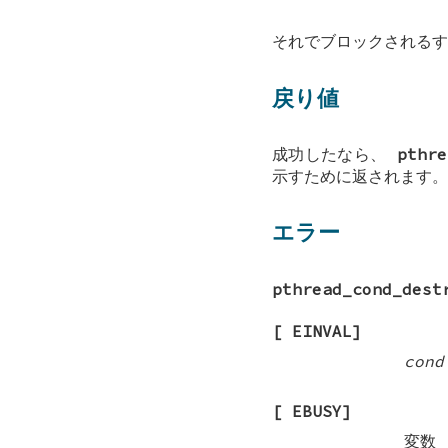
それでブロックされるす
戻り値
成功したなら、
pthre
示すために返されます。
エラー
pthread_cond_dest
[
EINVAL
]
cond
[
EBUSY
]
変数