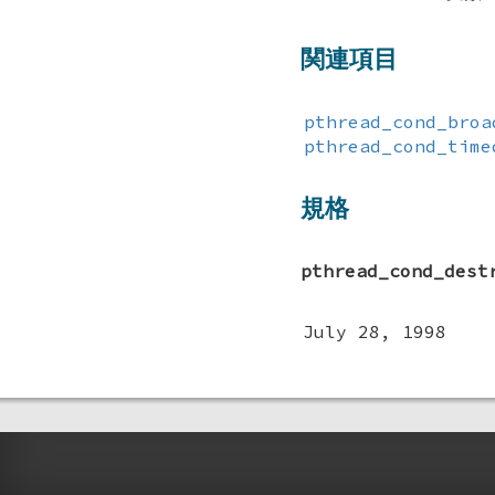
関連項目
pthread_cond_broa
pthread_cond_time
規格
pthread_cond_dest
July 28, 1998