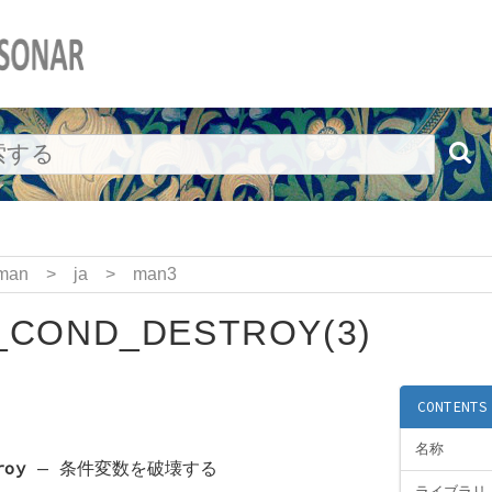
man
>
ja
>
man3
_COND_DESTROY(3)
CONTENTS
名称
roy
—
条件変数を破壊する
ライブラリ