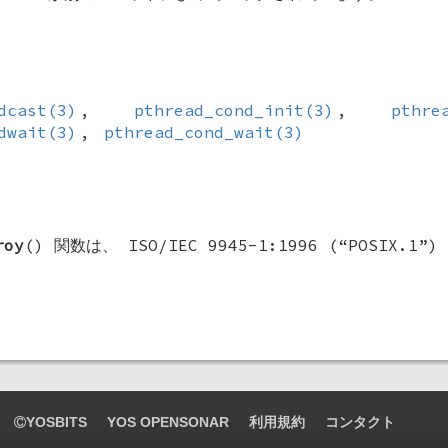
dcast(3)
,
pthread_cond_init(3)
,
pthre
dwait(3)
,
pthread_cond_wait(3)
roy
() 関数は、 ISO/IEC 9945-1:1996 (“POSIX.
YOSBITS
YOS OPENSONAR
利用規約
コンタクト