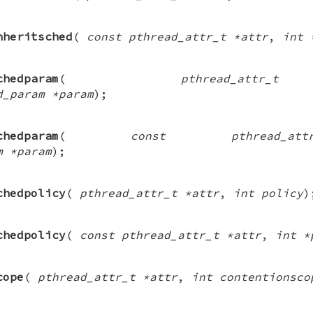
nheritsched
(
const pthread_attr_t *attr
,
int 
chedparam
(
pthread_at
d_param *param
);
chedparam
(
const pthread_a
m *param
);
chedpolicy
(
pthread_attr_t *attr
,
int policy
)
chedpolicy
(
const pthread_attr_t *attr
,
int *
cope
(
pthread_attr_t *attr
,
int contentionsco