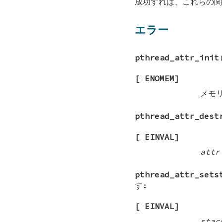
成功すれば、これらの関
エラー
pthread_attr_init
[
ENOMEM
]
メモ
pthread_attr_dest
[
EINVAL
]
attr
pthread_attr_sets
す:
[
EINVAL
]
stac