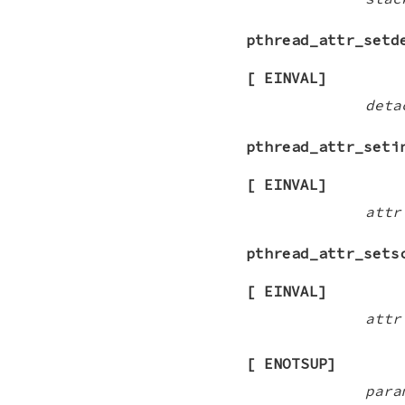
pthread_attr_setd
[
EINVAL
]
deta
pthread_attr_seti
[
EINVAL
]
attr
pthread_attr_sets
[
EINVAL
]
attr
[
ENOTSUP
]
para