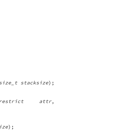
size_t stacksize
);
estrict attr
,
ize
);