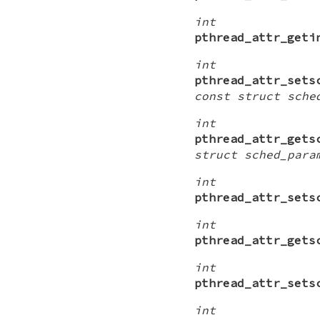
int
pthread_attr_geti
int
pthread_attr_sets
const struct sche
int
pthread_attr_gets
struct sched_para
int
pthread_attr_sets
int
pthread_attr_gets
int
pthread_attr_sets
int