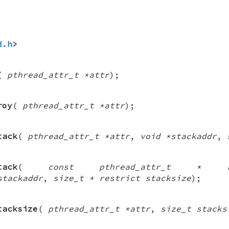
d.h
>
(
pthread_attr_t *attr
);
roy
(
pthread_attr_t *attr
);
tack
(
pthread_attr_t *attr
,
void *stackaddr
,
tack
(
const pthread_attr_t * r
stackaddr
,
size_t * restrict stacksize
);
tacksize
(
pthread_attr_t *attr
,
size_t stacks