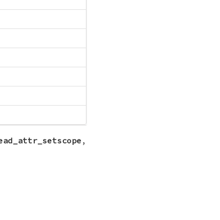
ead_attr_setscope
,