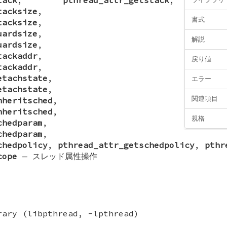
tacksize
,
書式
tacksize
,
uardsize
,
解説
uardsize
,
tackaddr
,
戻り値
tackaddr
,
etachstate
,
エラー
etachstate
,
関連項目
nheritsched
,
nheritsched
,
規格
chedparam
,
chedparam
,
chedpolicy
,
pthread_attr_getschedpolicy
,
pthr
cope
—
スレッド属性操作
rary (libpthread, -lpthread)