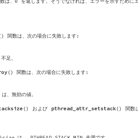
数は、0 を返します。そうでなければ、エラーを示すために
() 関数は、次の場合に失敗します:
リ不足。
roy
() 関数は、次の場合に失敗します:
は、無効の値。
tacksize
() および
pthread_attr_setstack
() 関
ksize
は、
PTHREAD_STACK_MIN
未満です。