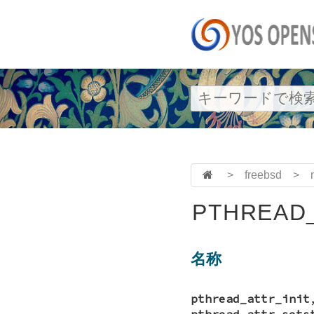
>
freebsd
>
PTHREAD_
名称
pthread_attr_init
pthread_attr_sets