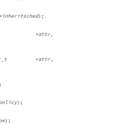
*inheritsched
);
tr_t *attr
,
ttr_t *attr
,
;
policy
);
pe
);