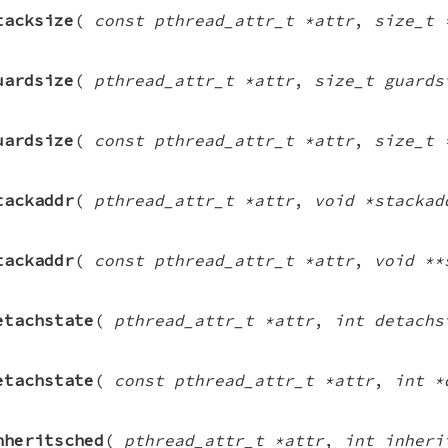
tacksize
(
const pthread_attr_t *attr
,
size_t 
uardsize
(
pthread_attr_t *attr
,
size_t guards
uardsize
(
const pthread_attr_t *attr
,
size_t 
tackaddr
(
pthread_attr_t *attr
,
void *stackad
tackaddr
(
const pthread_attr_t *attr
,
void **
etachstate
(
pthread_attr_t *attr
,
int detachs
etachstate
(
const pthread_attr_t *attr
,
int *
nheritsched
(
pthread_attr_t *attr
,
int inheri