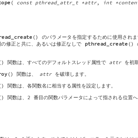
cope
(
const pthread_attr_t *attr
,
int *conten
read_create
() のパラメータを指定するために使用されま
間の修正と共に、あるいは修正なしで
pthread_create
()
() 関数は、すべてのデフォルトスレッド属性で
attr
を初期
roy
() 関数は、
attr
を破壊します。
() 関数は、各関数名に相当する属性を設定します。
() 関数は、2 番目の関数パラメータによって指される位置