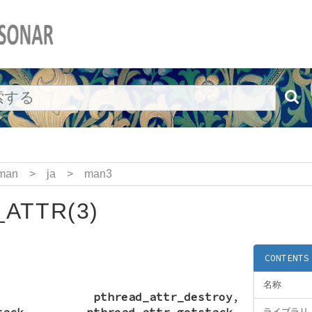
man
>
ja
>
man3
ATTR(3)
CONTENTS
名称
,
pthread_attr_destroy
,
tack
,
pthread_attr_getstack
,
ライブラリ