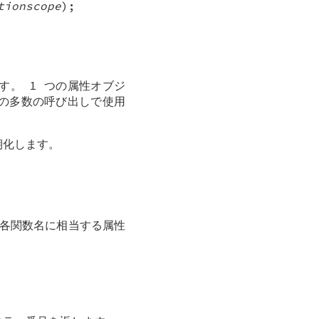
tionscope
);
す。 1 つの属性オブジ
 の多数の呼び出しで使用
化します。
へ各関数名に相当する属性