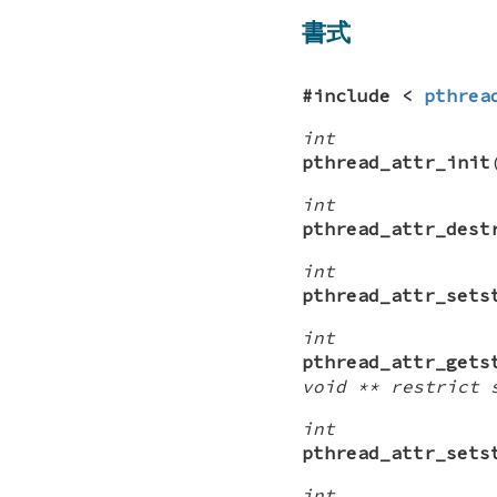
書式
#include <
pthrea
int
pthread_attr_init
int
pthread_attr_dest
int
pthread_attr_sets
int
pthread_attr_gets
void ** restrict 
int
pthread_attr_sets
int