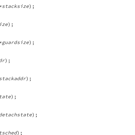
*stacksize
);
ize
);
*guardsize
);
dr
);
stackaddr
);
tate
);
detachstate
);
tsched
);