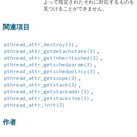
よって指定されたそれに対応するものを
見つけることができません。
関連項目
pthread_attr_destroy(3)
,
pthread_attr_getdetachstate(3)
,
pthread_attr_getinheritsched(3)
,
pthread_attr_getschedparam(3)
,
pthread_attr_getschedpolicy(3)
,
pthread_attr_getscope(3)
,
pthread_attr_getstack(3)
,
pthread_attr_getstackaddr(3)
,
pthread_attr_getstacksize(3)
,
pthread_attr_init(3)
作者