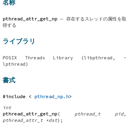
名称
pthread_attr_get_np
—
存在するスレッドの属性を取
得する
ライブラリ
POSIX Threads Library (libpthread, -
lpthread)
書式
#include <
pthread_np.h
>
int
pthread_attr_get_np
(
pthread_t pid
,
pthread_attr_t *dst
);