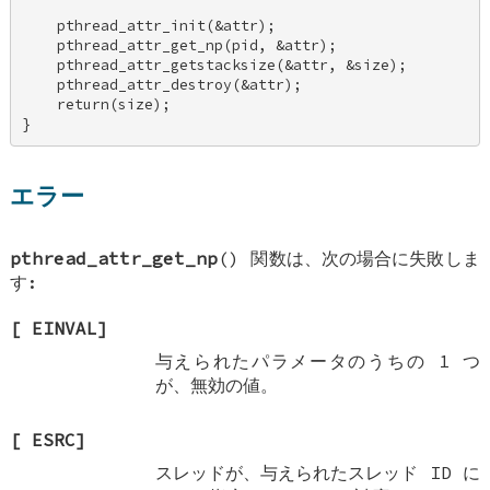
    pthread_attr_init(&attr); 

    pthread_attr_get_np(pid, &attr); 

    pthread_attr_getstacksize(&attr, &size); 

    pthread_attr_destroy(&attr); 

    return(size); 

}
エラー
pthread_attr_get_np
() 関数は、次の場合に失敗しま
す:
[
EINVAL
]
与えられたパラメータのうちの 1 つ
が、無効の値。
[
ESRC
]
スレッドが、与えられたスレッド ID に