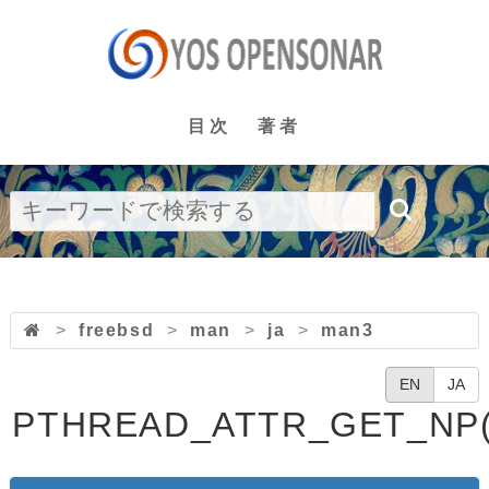
目次
著者
>
freebsd
>
man
>
ja
>
man3
EN
JA
PTHREAD_ATTR_GET_NP(