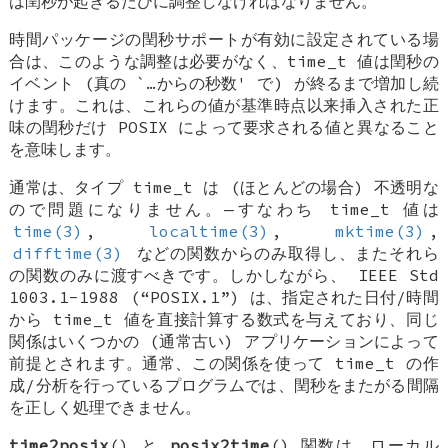
は閏秒が起きるたびに調整しなければなりません。
時間パッケージの閏秒サポートが有効に設定されている場
合は、このような調整は必要がなく、time_t 値は閏秒の
イベント (真の `…からの秒数' で) が終るまで増加し続
けます。これは、これらの値が基準時点以来挿入された正
味の閏秒だけ POSIX によって要求される値と異なること
を意味します。
通常は、タイプ time_t は (ほとんどの場合) 不透明な
ので問題になりません。—すなわち time_t 値は
time(3)
,
localtime(3)
,
mktime(3)
,
difftime(3)
などの関数からのみ取得し、またそれら
の関数のみに渡すべきです。しかしながら、 IEEE Std
1003.1-1988 (“POSIX.1”) は、指定された日付/時間
から time_t 値を直接計算する数式を与えており、同じ
関係はいくつかの (通常古い) アプリケーションによって
前提とされます。通常、この関係を使って time_t の作
成/分析を行っているプログラムでは、閏秒をまたがる間隔
を正しく処理できません。
time2posix
() と
posix2time
() 関数は、ローカル