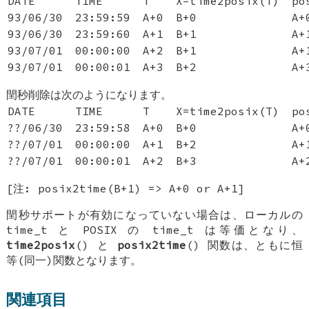
DATE
TIME
T
X=time2posix(T)
po
93/06/30
23:59:59
A+0
B+0
A+
93/06/30
23:59:60
A+1
B+1
A+
93/07/01
00:00:00
A+2
B+1
A+
93/07/01
00:00:01
A+3
B+2
A+
閏秒削除は次のようになります。
DATE
TIME
T
X=time2posix(T)
po
??/06/30
23:59:58
A+0
B+0
A+
??/07/01
00:00:00
A+1
B+2
A+
??/07/01
00:00:01
A+2
B+3
A+
[注: posix2time(B+1) => A+0 or A+1]
閏秒サポートが有効になっていない場合は、ローカルの
time_t と POSIX の time_t は等価となり、
time2posix
() と
posix2time
() 関数は、ともに恒
等(同一)関数となります。
関連項目