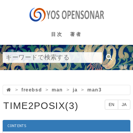
目次
著者
>
freebsd
>
man
>
ja
>
man3
TIME2POSIX(3)
EN
JA
CONTENTS