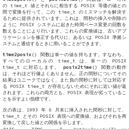
の time_t 値とそれらに相当する POSIX 等価の値との
間で変換を行って、この time_t のミスマッチを解決す
るために提供されています。これは、閏秒の挿入や削除の
ように POSIX システムに起きた時間ベース変更の回数を
数えることにより行います。これらの変換値は、古いアプ
リケーションを修正する代りに、あるいは POSIX 準拠シ
ステムと通信するときに用いることができます。
time2posix
() 関数は単一の値を持ちます。すなわち、
すべてのローカルの time_t は、単一の POSIX
time_t に対応します。
posix2time
() 関数の動作
は、それほど行儀よくありません。正の閏秒についてその
結果はユニークではなく、また負の閏秒に対しては対応す
る POSIX time_t が存在しないためにそれに近い値が返
されます。これらの両方とも、POSIX 表現が劣っているこ
とを示すよい指標です。
次の表は、1993 年 6 月末に挿入された閏秒に対して、
time_t とその POSIX 表現への変換値、およびそれを再
変換して戻した値との関係を示します。