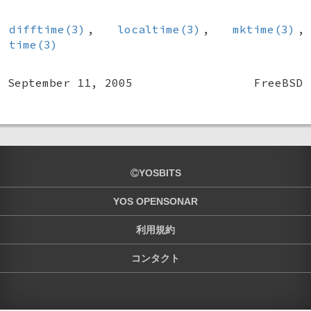
difftime(3)
,
localtime(3)
,
mktime(3)
,
time(3)
September 11, 2005
FreeBSD
YOSBITS
YOS OPENSONAR
利用規約
コンタクト