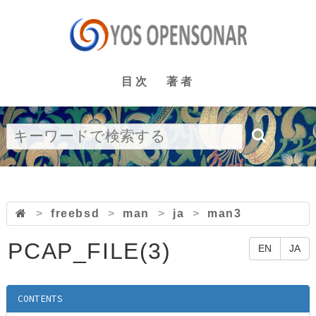
目次
著者
>
freebsd
>
man
>
ja
>
man3
PCAP_FILE(3)
EN
JA
CONTENTS