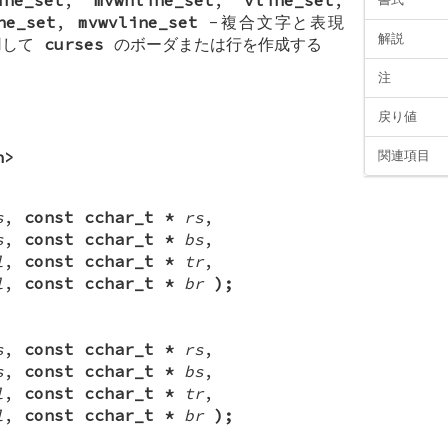
ne_set
,
mvwvline_set
-複合文字と表現
解説
使用して
curses
のボーダまたは行を作成する
注
戻り値
h>
関連項目
s
,
const cchar_t *
rs
,
s
,
const cchar_t *
bs
,
l
,
const cchar_t *
tr
,
l
,
const cchar_t *
br
);
s
,
const cchar_t *
rs
,
s
,
const cchar_t *
bs
,
l
,
const cchar_t *
tr
,
l
,
const cchar_t *
br
);