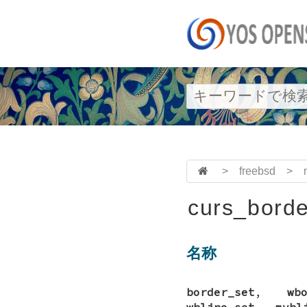
>
freebsd
>
curs_borde
名称
border_set
,
wb
whline_set
,
mvhl