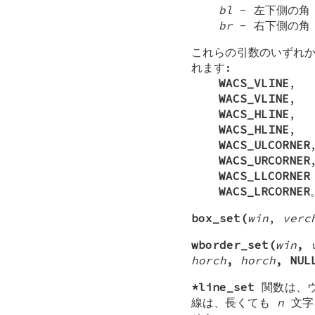
bl
- 左下側の角
br
- 右下側の角
これらの引数のいずれか
れます:
WACS_VLINE
,
WACS_VLINE
,
WACS_HLINE
,
WACS_HLINE
,
WACS_ULCORNER
WACS_URCORNER
WACS_LLCORNER
WACS_LRCORNER
box_set(
win
,
verc
wborder_set(
win
,
horch
,
horch
, NUL
*line_set
関数は、ウ
線は、長くても
n
文字