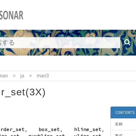
man
>
ja
>
man3
r_set(3X)
CONTENTS
名称
order_set
,
box_set
,
hline_set
,
ine_set
,
mvwhline_set
,
vline_set
,
書式