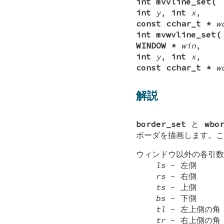
int mvvline_set(
int
y
,
int
x
,
const cchar_t *
w
int mvwvline_set(
WINDOW *
win
,
int
y
,
int
x
,
const cchar_t *
w
解説
border_set
と
wbo
ボーダを描画します。こ
ウィンドウ以外の各引数
ls
- 左側
rs
- 右側
ts
- 上側
bs
- 下側
tl
- 左上側の角
tr
- 右上側の角