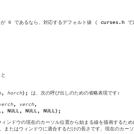
が 0 であるなら、対応するデフォルト値 (
curses.h
で
,
,
と
。
h
,
horch
);
は、次の呼び出しのための省略表現です:
verch
,
verch
,
L, NULL, NULL, NULL);
ィンドウの現在のカーソル位置から始まる線を描画するた
、またはウィンドウに適合するだけの長さです。現在のカーソ