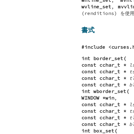
wvline_set
,
mvvli
(renditions) を
書式
#include <curses.
int border_set(
const cchar_t *
l
const cchar_t *
t
const cchar_t *
t
const cchar_t *
b
int wborder_set(
WINDOW *win
,
const cchar_t *
l
const cchar_t *
t
const cchar_t *
t
const cchar_t *
b
int box_set(