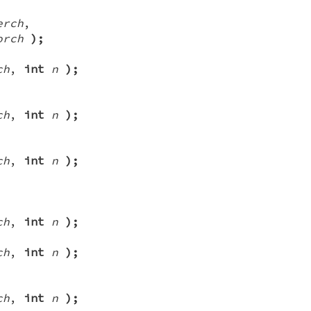
erch
,
orch
);
ch
,
int
n
);
ch
,
int
n
);
ch
,
int
n
);
ch
,
int
n
);
ch
,
int
n
);
ch
,
int
n
);