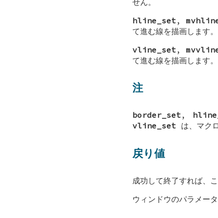
せん。
hline_set
,
mvhlin
て進む線を描画します。
vline_set
,
mvvlin
て進む線を描画します。
注
border_set
,
hline
vline_set
は、マクロ
戻り値
成功して終了すれば、
ウィンドウのパラメータ