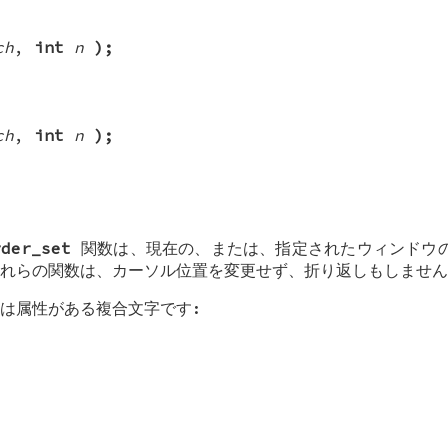
ch
,
int
n
);
ch
,
int
n
);
rder_set
関数は、現在の、または、指定されたウィンドウの
れらの関数は、カーソル位置を変更せず、折り返しもしません
は属性がある複合文字です: