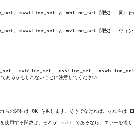
e_set
,
mvwhline_set
と
whline_set
関数は、同じ行
e_set
,
mvwvline_set
と
wvline_set
関数は、ウィン
_set
,
mvhline_set
,
mvvline_set
,
mvwhline_se
であるかもしれないことに注意してください。
これらの関数は
OK
を返します。そうでなければ、それらは
E
を使用する関数は、それが null であるなら、エラーを返し