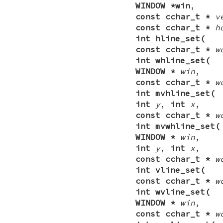
WINDOW *win
,
const cchar_t *
v
const cchar_t *
h
int hline_set(
const cchar_t *
w
int whline_set(
WINDOW *
win
,
const cchar_t *
w
int mvhline_set(
int
y
,
int
x
,
const cchar_t *
w
int mvwhline_set(
WINDOW *
win
,
int
y
,
int
x
,
const cchar_t *
w
int vline_set(
const cchar_t *
w
int wvline_set(
WINDOW *
win
,
const cchar_t *
w