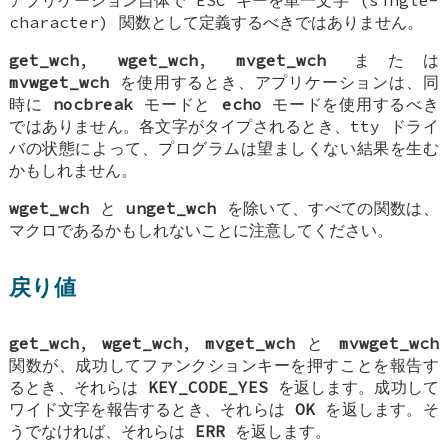
アプリケーション自体で ESC キーを単一文字 (single-
character) 関数として定義するべきではありません。
get_wch
,
wget_wch
,
mvget_wch
または
mvwget_wch
を使用するとき、アプリケーションは、同
時に
nocbreak
モードと
echo
モードを使用するべき
ではありません。各文字がタイプされるとき、tty ドライ
バの状態によって、プログラムは望ましくない結果を生む
かもしれません。
wget_wch
と
unget_wch
を除いて、すべての関数は、
マクロであるかもしれないことに注意してください。
戻り値
get_wch
,
wget_wch
,
mvget_wch
と
mvwget_wch
関数が、成功してファンクションキーを押すことを報告す
るとき、それらは
KEY_CODE_YES
を返します。成功して
ワイド文字を報告するとき、それらは
OK
を返します。そ
うでなければ、それらは
ERR
を返します。