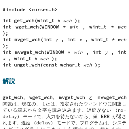
#include <curses.h>
int get_wch(wint_t *
wch
);
int wget_wch(WINDOW *
win
, wint_t *
wch
);
int mvget_wch(int
y
, int
x
, wint_t *
wch
);
int mvwget_wch(WINDOW *
win
, int
y
, int
x
, wint_t *
wch
);
int unget_wch(const wchar_t
wch
);
解説
get_wch
,
wget_wch
,
mvget_wch
と
mvwget_wch
関数は、現在の、または、指定されたウィンドウに関連し
ている端末から文字を読み込みます。遅延がない (no-
delay) モードで、入力を待たないなら、値
ERR
が返さ
れます。遅延 (delay) モードで、プログラムは、システ
ムがプログラムにテキストを渡すまで、待ちます。