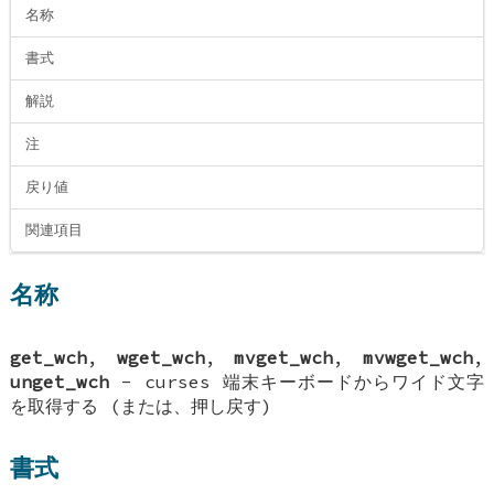
名称
書式
解説
注
戻り値
関連項目
名称
get_wch
,
wget_wch
,
mvget_wch
,
mvwget_wch
,
unget_wch
- curses 端末キーボードからワイド文字
を取得する (または、押し戻す)
書式