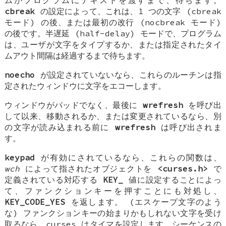
cbreak
の設定によって、これは、1 つの文字 (cbreak
モード) の後、または最初の改行 (nocbreak モード)
の後です。半遅延 (half-delay) モードで、プログラム
は、ユーザが文字をタイプするか、または指定されたタイ
ムアウト間隔は経過するまで待ちます。
noecho
が設定されていないなら、これらのルーチンは指
定されたウィンドウに文字をエコーします。
ウィンドウがパッドでなく、最後に
wrefresh
を呼び出
して以来、移動されるか、または変更されているなら、別
の文字が読み込まれる前に
wrefresh
は呼び出されま
す。
keypad
が有効にされているなら、これらの関数は、
wch
によって指されたオブジェクトを
<curses.h>
で
定義されている対応する
KEY_
値に設定することによっ
て、ファンクションキーを押すことにも対処し、
KEY_CODE_YES
を返します。 (エスケープ文字のよう
な) ファンクションキーの始まりかもしれない文字を受け
取るなら、curses はタイマを設定します。シーケンスの