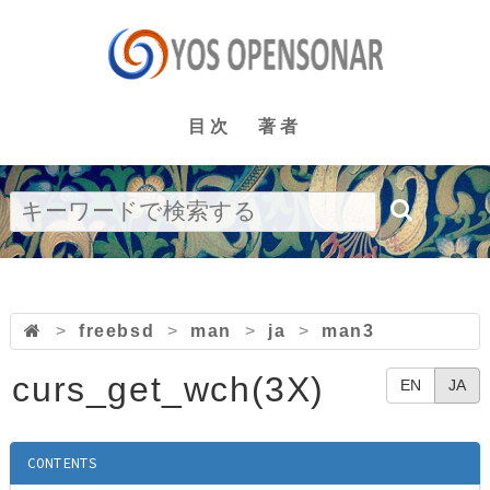
目次
著者
>
freebsd
>
man
>
ja
>
man3
curs_get_wch(3X)
EN
JA
CONTENTS