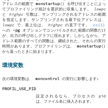
アドレスの範囲で
monstartup
() を呼び出すことによっ
てプロファイリング統計を選択的に収集します。
lowpc
と
highpc
引数は、サンプリングされるアドレスの範囲
を指定します。サンプリングされる最下位アドレスは、
lowpc
で、最上位は、
highpc
の直下です。
cc(1)
への
-pg
オプションでコンパイルされた範囲の関数だけ
が、出力の呼び出しグラフに現れます。しかしながら、ア
ドレス範囲のすべての関数は、継続された、それらの実行
時間があります。プロファイリングは、
monstartup
()
から返ったときに始まります。
環境変数
次の環境変数は、
moncontrol
の実行に影響します:
PROFIL_USE_PID
設定されるなら、プロセスの pid
は、ファイル名に挿入されます。