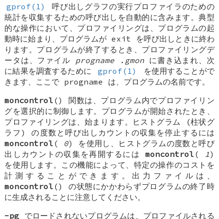
gprof(1)
呼び出しグラフの実行プロファイラのための
統計を収集するための呼び出しを自動的に含みます。典型
的な操作において、プロファイリングは、プログラムの起
動時に始まり、プログラムが exit を呼び出しときに終わ
ります。プログラムが終了するとき、プロファイリングデ
ータは、ファイル
progname
.gmon
に書き込まれ、次
に結果を調査するために
gprof(1)
を使用することがで
きます、ここで progname は、プログラムの名前です。
moncontrol
() 関数は、プログラム内でプロファイリン
グを選択的に制御します。プログラムが開始されたとき、
プロファイリングは、始まります。ヒストグラム (柱状グ
ラフ) の度数と呼び出しカウントの収集を停止するには
moncontrol
(
0
) を使用し、ヒストグラムの度数と呼び
出しカウントの収集を再開するには
moncontrol
(
1
)
を使用します。この機能によって、特定の操作のコストを
計測することができます。出力ファイルは、
moncontrol
() の状態にかかわらずプログラムの終了時
に生成されることに注意してください。
-pg
でロードされないプログラムは、プロファイルされる