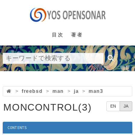
目次
著者
>
freebsd
>
man
>
ja
>
man3
MONCONTROL(3)
EN
JA
CONTENTS