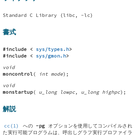
Standard C Library (libc, -lc)
書式
#include <
sys/types.h
>
#include <
sys/gmon.h
>
void
moncontrol
(
int mode
);
void
monstartup
(
u_long lowpc
,
u_long highpc
);
解説
cc(1)
への
-pg
オプションを使用してコンパイルされ
た実行可能プログラムは、呼出しグラフ実行プロファイラ