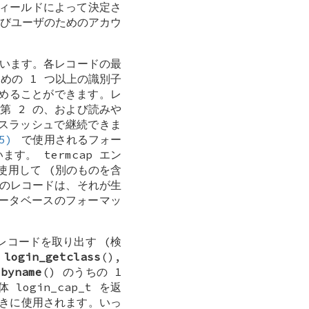
ィールドによって決定さ
びユーザのためのアカウ
ています。各レコードの最
めの 1 つ以上の識別子
含めることができます。レ
第 2 の、および読みや
スラッシュで継続できま
5)
で使用されるフォー
。 termcap エン
使用して (別のものを含
のレコードは、それが生
ータベースのフォーマッ
コードを取り出す (検
、
login_getclass
(),
sbyname
() のうちの 1
造体
login_cap_t
を返
ときに使用されます。いっ