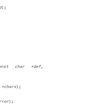
d
);
onst char *def
,
 *chars
);
rror
);