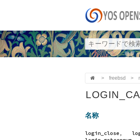
>
freebsd
>
LOGIN_CA
名称
login_close
,
lo
login_getcapnum
,