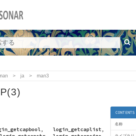
man
>
ja
>
man3
P(3)
CONTENTS
名称
gin_getcapbool
,
login_getcaplist
,
login_getcapstr
,
login_getcapsize
,
ライブラリ