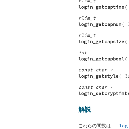
rlim_t
login_getcaptime
rlim_t
login_getcapnum
(
rlim_t
login_getcapsize
int
login_getcapbool
const char *
login_getstyle
(
l
const char *
login_setcryptfmt
解説
これらの関数は、
log