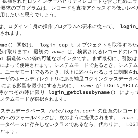
拡張されたログインケーパビリティレコードを含むためにラ
な要求のプログラムは、レコードを直接アクセスする低いレ
用したいと思うでしょう。
は、ログイン自身の操作プログラムの要求に従って、
login
されます。
ame
() 関数は、
login_cap_t
オブジェクトを取得するた
受け取ります: 最初の
name
は、検索されるレコードのレコ
wd
構造体への省略可能なポインタです。まず最初に、引数は
によって使用されます。システムモードであるとき、システム
。ユーザモードであるとき、以下に述べられるように制限され
ーザのホームディレクトリにある補足ログインクラスデータベ
ィによる影響を最小にするために、
name
が
LOGIN_MECLA
時かつその時に限り
login_getclassbyname
() によ
ステムモードが選択されます。
システムデータベース
/etc/login.conf
の任意のレコード
ドのへのフォールバックは、次のように提供されます。
name
データベースに存在しないクラスであるなら、代わりに、
LOG
されます。