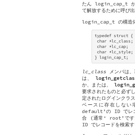
たん
login_cap_t
が
て解放するために呼び出
login_cap_t
の構造
typedef struct { 
 char *lc_class; 
 char *lc_cap; 

 char *lc_style; 
} login_cap_t;
lc_class
メンバは、
は、
login_getclas
か、または、
login_
要求されたものと必ず
定されたログインクラ
ベースに存在しない
default
’の ID で
合 (通常‘
root
’で
ID でレコードを検索