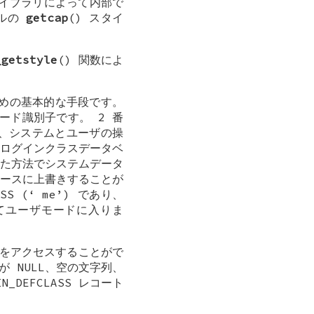
イブラリによって内部で
ベルの
getcap
() スタイ
_getstyle
() 関数によ
めの基本的な手段です。
ード識別子です。 2 番
、システムとユーザの操
ログインクラスデータベ
た方法でシステムデータ
ースに上書きすることが
SS
(‘
me
’) であり、
ってユーザモードに入りま
をアクセスすることがで
が
NULL
、空の文字列、
IN_DEFCLASS
レコート