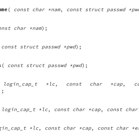
ame
(
const char *nam
,
const struct passwd *pw
onst char *nam
);
(
const struct passwd *pwd
);
s
(
const struct passwd *pwd
);
(
login_cap_t *lc
,
const char *cap
,
c
);
(
login_cap_t *lc
,
const char *cap
,
const char
gin_cap_t *lc
,
const char *cap
,
const char *e