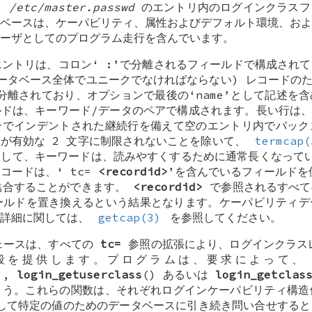
。
/etc/master.passwd
のエントリ内のログインクラスフ
ベースは、ケーパビリティ、属性およびデフォルト環境、およ
ーザとしてのプログラム走行を含んでいます。
ントリは、コロン‘
:
’で分離されるフィールドで構成され
ータベース全体でユニークでなければならない) レコードのた
分離されており、オプションで最後の‘name’として記述を
ドは、キーワード/データのペアで構成されます。長い行は、
ンでインデントされた継続行を備えて空のエントリ内でバック
が有効な 2 文字に制限されないことを除いて、
termcap(
して、キーワードは、読みやすくするために通常長くなっています
レコードは、‘
tc=
<recordid>
’を含んでいるフィールドを
 結合することができます。
<recordid>
で参照されるすべて
ルドを置き換えるという結果となります。ケーパビリティデ
の詳細に関しては、
getcap(3)
を参照してください。
ェースは、すべての
tc=
参照の拡張により、ログインクラスレ
手段を提供します。プログラムは、要求によって
),
login_getuserclass
() あるいは
login_getclas
ょう。これらの関数は、それぞれログインケーパビリティ構
用して特定の値のためのデータベースに引き続き問い合せする