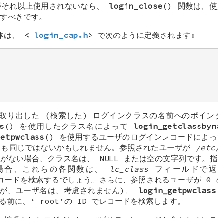
それ以上使用されないなら、
login_close
() 関数は、
すべきです。
体は、
<
login_cap.h
>
で次のように定義されます:






取り出した (検索した) ログインクラスの名前へのポイン
s
() を使用したクラス名によって
login_getclassbyn
getpwclass
() を使用するユーザのログインレコードによ
しも同じではないかもしれません。参照されたユーザが
/etc
スがない場合、クラス名は、
NULL
または空の文字列です。指
場合、これらの各関数は、
lc_class
フィールドで返
レコードを検索するでしょう。さらに、参照されるユーザが 0 
すが、ユーザ名は、考慮されません)、
login_getpwclass
する前に、‘
root
’の ID でレコードを検索します。