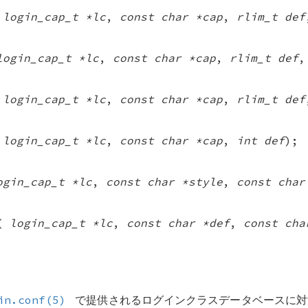
(
login_cap_t *lc
,
const char *cap
,
rlim_t def
login_cap_t *lc
,
const char *cap
,
rlim_t def
(
login_cap_t *lc
,
const char *cap
,
rlim_t def
(
login_cap_t *lc
,
const char *cap
,
int def
);
ogin_cap_t *lc
,
const char *style
,
const char
(
login_cap_t *lc
,
const char *def
,
const cha
in.conf(5)
で提供されるログインクラスデータベースに対