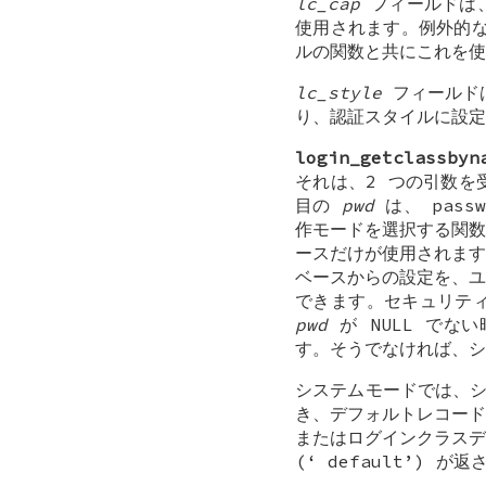
lc_cap
フィールドは、
使用されます。例外的
ルの関数と共にこれを使
lc_style
フィールド
り、認証スタイルに設定
login_getclassbyn
それは、2 つの引数を
目の
pwd
は、
pass
作モードを選択する関数
ースだけが使用されます
ベースからの設定を、ユ
できます。セキュリテ
pwd
が
NULL
でない
す。そうでなければ、シ
システムモードでは、
き、デフォルトレコー
またはログインクラス
(‘
default
’) が返