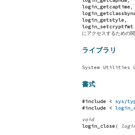
login_getcaptime
login_getclassbyn
login_getstyle
login_setcryptfmt
にアクセスするための関
ライブラリ
System Utilities 
書式
#include <
sys/ty
#include <
login_
void
login_close
(
logi