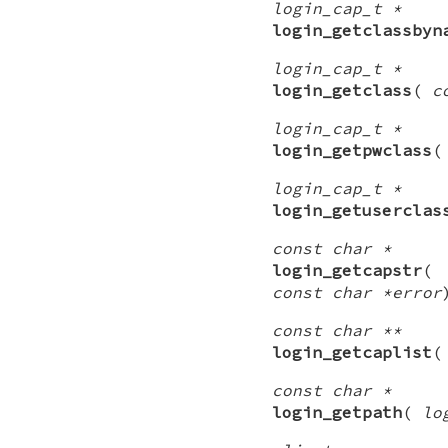
login_cap_t *
login_getclassbyn
login_cap_t *
login_getclass
(
c
login_cap_t *
login_getpwclass
login_cap_t *
login_getuserclas
const char *
login_getcapstr
const char *error
const char **
login_getcaplist
const char *
login_getpath
(
lo