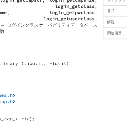
,
login_getclass
,
書式
ame
,
login_getpwclass
,
,
login_getuserclass
,
解説
—
ログインクラスケーパビリティデータベース
数
関連項目
Library (libutil, -lutil)
pes.h
>
cap.h
>
n_cap_t *lc
);