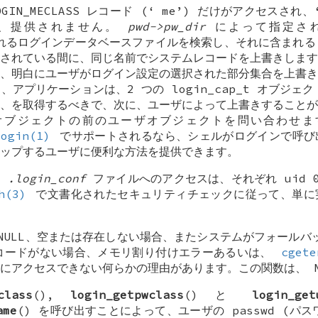
OGIN_MECLASS
レコード (‘
me
’) だけがアクセスされ、
は、提供されません。
pwd->pw_dir
によって指定され
れるログインデータベースファイルを検索し、それに含まれ
されている間に、同じ名前でシステムレコードを上書きします
、明白にユーザがログイン設定の選択された部分集合を上書き
に、アプリケーションは、2 つの
login_cap_t
オブジェクト
、を取得するべきで、次に、ユーザによって上書きすることが
オブジェクトの前のユーザオブジェクトを問い合わせま
login(1)
でサポートされるなら、シェルがログインで呼び
ップするユーザに便利な方法を提供できます。
と
.login_conf
ファイルへのアクセスは、それぞれ uid 
h(3)
で文書化されたセキュリティチェックに従って、単に
NULL
、空または存在しない場合、またシステムがフォールバッ
コードがない場合、メモリ割り付けエラーあるいは、
cgete
スにアクセスできない何らかの理由があります。この関数は、
class
(),
login_getpwclass
() と
login_get
ame
() を呼び出すことによって、ユーザの passwd (パ