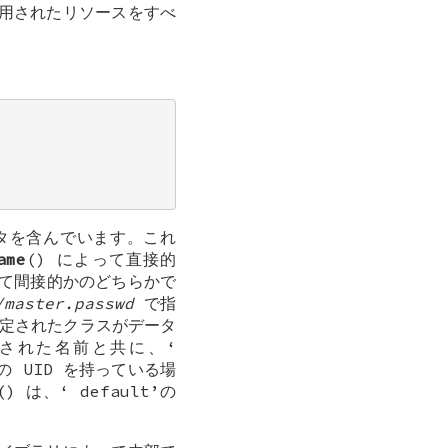
使用されたリソースをすべ
タを含んでいます。これ
ame
() によって直接的
って間接的かのどちらかで
/master.passwd
で指
定されたクラスがデータ
された名前と共に、‘
の UID を持っている場
() は、‘
default
’の