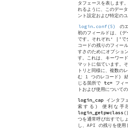
タフェースを表します
れるように、このデータ
ント設定および特定のユ
login.conf(5)
のエ
初のフィールドは、(デ
です。それぞれ‘
|
’で
コードの残りのフィール
すさのためにオプショ
す。これは、キーワード
マットに似ています。そ
トリと同様に、複数の
む 1 つのレコード)
じる箇所で
tc=
フィー
トおよび使用について
login_cap
インタフ
索する) 便利な
login_getpwclass
(
つを通常呼び出すでし
し、API の残りを使