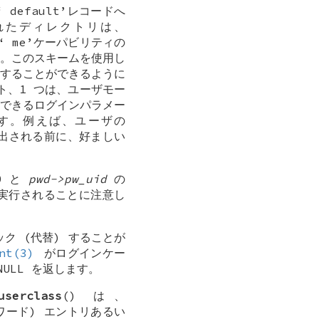
‘
default
’レコードへ
たディレクトリは、
る‘
me
’ケーパビリティの
。このスキームを使用し
することができるように
、1 つは、ユーザモー
できるログインパラメー
す。例えば、ユーザの
出される前に、好ましい
0 と
pwd->pw_uid
の
実行されることに注意し
ク (代替) することが
nt(3)
がログインケー
NULL
を返します。
userclass
() は、
スワード) エントリあるい