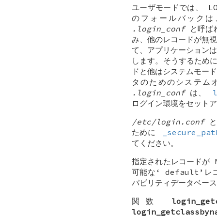
ユーザモードでは、
L
のフォールバック
.login_conf
と呼ば
み、他のレコードが無視
て、アプリケーションは
します。そうするため
ドと他はシステムモード
タのためのシステム
.login_conf
は、
ログイン環境をセットア
/etc/login.conf
ために
_secure_pat
てください。
指定されたレコードが
可能な‘
default
’レ
パビリティデータベー
関数
login_get
login_getclassbyn