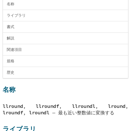
名称
ライブラリ
書式
解説
関連項目
規格
歴史
名称
llround
,
llroundf
,
llroundl
,
lround
,
lroundf
,
lroundl
—
最も近い整数値に変換する
ライブラリ