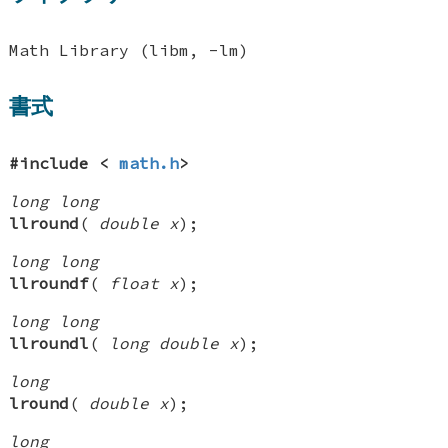
Math Library (libm, -lm)
書式
#include <
math.h
>
long long
llround
(
double x
);
long long
llroundf
(
float x
);
long long
llroundl
(
long double x
);
long
lround
(
double x
);
long