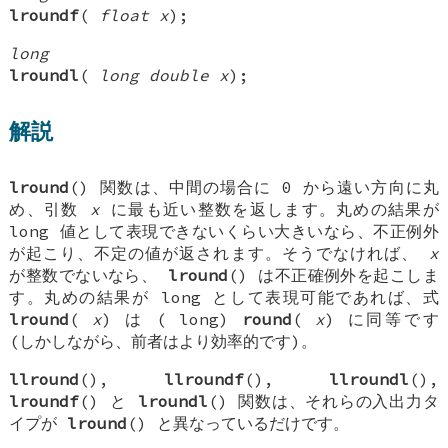
lroundf
(
float x
);
long
lroundl
(
long double x
);
解説
lround
() 関数は、中間の場合に 0 から遠い方向に丸
め、引数
x
に最も近い整数を返します。丸めの結果が
long
値として表現できないくらい大きいなら、不正例外
が起こり、不定の値が返されます。そうでなければ、
x
が整数でないなら、
lround
() は不正確例外を起こしま
す。丸めの結果が
long
として表現可能であれば、式
lround
(
x
) は (
long
)
round
(
x
) に同等です
(しかしながら、前者はより効率的です)。
llround
(),
llroundf
(),
llroundl
(),
lroundf
() と
lroundl
() 関数は、それらの入出力タ
イプが
lround
() と異なっているだけです。