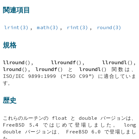
関連項目
lrint(3)
,
math(3)
,
rint(3)
,
round(3)
規格
llround
(),
llroundf
(),
llroundl
(),
lround
(),
lroundf
() と
lroundl
() 関数は、
ISO/IEC 9899:1999 (“ISO C99”) に適合していま
す。
歴史
これらのルーチンの
float
と
double
バージョンは、
FreeBSD 5.4
ではじめて登場しました。
long
double
バージョンは、
FreeBSD 6.0
で登場しまし
た。