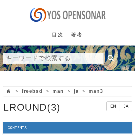
目次
著者
>
freebsd
>
man
>
ja
>
man3
LROUND(3)
EN
JA
CONTENTS