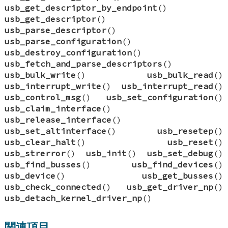
usb_get_descriptor_by_endpoint
()
usb_get_descriptor
()
usb_parse_descriptor
()
usb_parse_configuration
()
usb_destroy_configuration
()
usb_fetch_and_parse_descriptors
()
usb_bulk_write
()
usb_bulk_read
()
usb_interrupt_write
()
usb_interrupt_read
()
usb_control_msg
()
usb_set_configuration
()
usb_claim_interface
()
usb_release_interface
()
usb_set_altinterface
()
usb_resetep
()
usb_clear_halt
()
usb_reset
()
usb_strerror
()
usb_init
()
usb_set_debug
()
usb_find_busses
()
usb_find_devices
()
usb_device
()
usb_get_busses
()
usb_check_connected
()
usb_get_driver_np
()
usb_detach_kernel_driver_np
()
関連項目