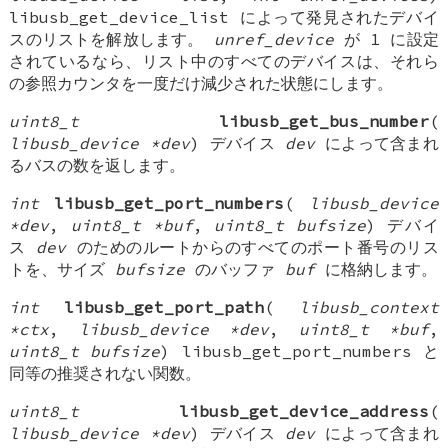
libusb_get_device_list によって発見されたデバイ
スのリストを解放します。
unref_device
が 1 に設定
されているなら、リスト中のすべてのデバイスは、それら
の参照カウンタを一度だけ減少された状態にします。
uint8_t
libusb_get_bus_number
(
libusb_device *dev
) デバイス
dev
によって含まれ
るバスの数を返します。
int
libusb_get_port_numbers
(
libusb_device
*dev
,
uint8_t *buf
,
uint8_t bufsize
) デバイ
ス
dev
のためのルートからのすべてのポート番号のリス
トを、サイズ
bufsize
のバッファ
buf
に格納します。
int
libusb_get_port_path
(
libusb_context
*ctx
,
libusb_device *dev
,
uint8_t *buf
,
uint8_t bufsize
) libusb_get_port_numbers と
同等の推奨されない関数。
uint8_t
libusb_get_device_address
(
libusb_device *dev
) デバイス
dev
によって含まれ