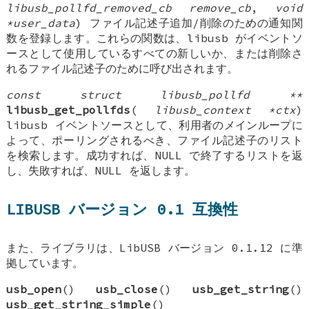
libusb_pollfd_removed_cb remove_cb
,
void
*user_data
) ファイル記述子追加/削除のための通知関
数を登録します。これらの関数は、libusb がイベントソ
ースとして使用しているすべての新しいか、または削除さ
れるファイル記述子のために呼び出されます。
const struct libusb_pollfd **
libusb_get_pollfds
(
libusb_context *ctx
)
libusb イベントソースとして、利用者のメインループに
よって、ポーリングされるべき、ファイル記述子のリスト
を検索します。成功すれば、NULL で終了するリストを返
し、失敗すれば、NULL を返します。
LIBUSB バージョン 0.1 互換性
また、ライブラリは、LibUSB バージョン 0.1.12 に準
拠しています。
usb_open
()
usb_close
()
usb_get_string
()
usb_get_string_simple
()