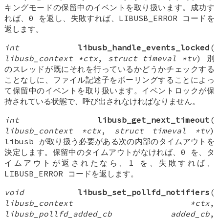
キングモードの保留中のイベントを取り扱います。成功す
れば、0 を返し、失敗すれば、LIBUSB_ERROR コードを
返します。
int
libusb_handle_events_locked
(
libusb_context *ctx
,
struct timeval *tv
) 別
のスレッドが既にそれを行っているかどうかチェックする
ことなしに、ファイル記述子をポーリングすることによっ
て保留中のイベントを取り扱います。イベントロックが保
持されている状態で、呼び出されなければなりません。
int
libusb_get_next_timeout
(
libusb_context *ctx
,
struct timeval *tv
)
libusb が取り扱う必要がある次の内部のタイムアウトを
決定します。保留中のタイムアウトがなければ、0 を、タ
イムアウトが返されたなら、1 を、失敗すれば、
LIBUSB_ERROR コードを返します。
void
libusb_set_pollfd_notifiers
(
libusb_context *ctx
,
libusb_pollfd_added_cb added_cb
,