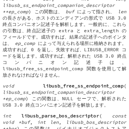
libusb_ss_endpoint_companion_descriptor
**ep_comp
) この関数は、
buf
によって指され、
len
の長さがある、ホストのエンディアンの形式で USB 3.0
終点コンパニオン記述子を解析します。一般的に、これら
の引数は、終点記述子の extra と extra_length の
フィールドです。成功すれば、結果の記述子へのポインタ
は、
ep_comp
によって与えられる場所に格納されます。
成功すれば、0 を返し、失敗すれば、LIBUSB_ERROR コ
ードを返します。成功すれば、解析された USB 3.0 終点
コンパニオン記述子は、
libusb_free_ss_endpoint_comp 関数を使用して解
放されなければなりません。
void
libusb_free_ss_endpoint_comp
(
libusb_ss_endpoint_companion_descriptor
*ep_comp
) この関数は、NULL セーフで、解析された
USB 3.0 終点コンパニオン記述子を解放します。
int
libusb_parse_bos_descriptor
(
const
void *buf
,
int len
,
libusb_bos_descriptor
**bos
) この関数は、バイナリオブジェクトストア