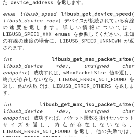
た device_address を返します。
enum libusb_speed
libusb_get_device_speed
(
libusb_device *dev
) デバイスが接続されている有線
の速度を返します。詳しい情報については、
LIBUSB_SPEED_XXX enums を参照してください。未知
の有線の速度の場合に、LIBUSB_SPEED_UNKNOWN が返
されます。
int
libusb_get_max_packet_size
(
libusb_device *dev
,
unsigned char
endpoint
) 成功すれば、wMaxPacketSize 値を返し、
終点が存在しないなら、LIBUSB_ERROR_NOT_FOUND を
返し、他の失敗では、LIBUSB_ERROR_OTHERS を返しま
す。
int
libusb_get_max_iso_packet_size
(
libusb_device *dev
,
unsigned char
endpoint
) 成功すれば、パケット乗数を掛けたパケット
サイズを返し、終点が存在しないなら、
LIBUSB_ERROR_NOT_FOUND を返し、他の失敗では、