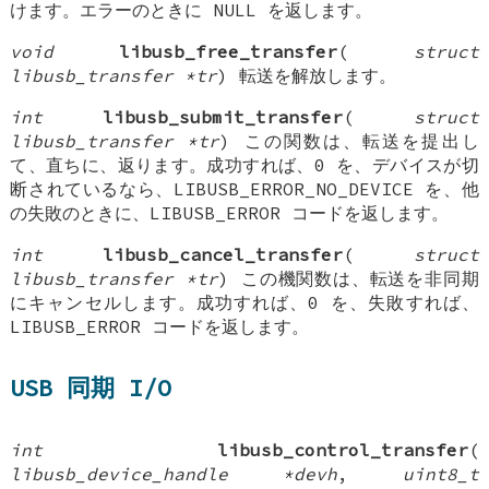
けます。エラーのときに NULL を返します。
void
libusb_free_transfer
(
struct
libusb_transfer *tr
) 転送を解放します。
int
libusb_submit_transfer
(
struct
libusb_transfer *tr
) この関数は、転送を提出し
て、直ちに、返ります。成功すれば、0 を、デバイスが切
断されているなら、LIBUSB_ERROR_NO_DEVICE を、他
の失敗のときに、LIBUSB_ERROR コードを返します。
int
libusb_cancel_transfer
(
struct
libusb_transfer *tr
) この機関数は、転送を非同期
にキャンセルします。成功すれば、0 を、失敗すれば、
LIBUSB_ERROR コードを返します。
USB 同期 I/O
int
libusb_control_transfer
(
libusb_device_handle *devh
,
uint8_t