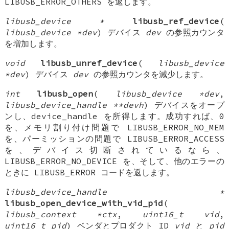
LIBUSB_ERROR_OTHERS を返します。
libusb_device *
libusb_ref_device
(
libusb_device *dev
) デバイス
dev
の参照カウンタ
を増加します。
void
libusb_unref_device
(
libusb_device
*dev
) デバイス
dev
の参照カウンタを減少します。
int
libusb_open
(
libusb_device *dev
,
libusb_device_handle **devh
) デバイスをオープ
ンし、device_handle を所得します。成功すれば、0
を、メモリ割り付け問題で LIBUSB_ERROR_NO_MEM
を、パーミッションの問題で LIBUSB_ERROR_ACCESS
を、デバイス切断されているなら、
LIBUSB_ERROR_NO_DEVICE を、そして、他のエラーの
ときに LIBUSB_ERROR コードを返します。
libusb_device_handle *
libusb_open_device_with_vid_pid
(
libusb_context *ctx
,
uint16_t vid
,
uint16_t pid
) ベンダとプロダクト ID
vid
と
pid