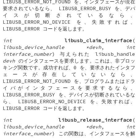
LIBUSB_ERROR_NOT_FOUND を、インタフェースが現在
要求されているなら、 LIBUSB_ERROR_BUSY を、デバ
イスが切断されているなら、
LIBUSB_ERROR_NO_DEVICE を、失敗すれば、
LIBUSB_ERROR コードを返します。
int
libusb_claim_interface
(
libusb_device_handle *devh
,
int
interface_number
) 与えられた libusb_handle
devh
のインタフェースを要求します。これは、非ブロッ
キング関数です。成功すれば、0 を、要求されたインタフ
ェースが存在していないなら、
LIBUSB_ERROR_NOT_FOUND を、プログラムまたはドラ
イバがインタフェースを要求するなら、
LIBUSB_ERROR_BUSY を、デバイスが切断されているな
ら、 LIBUSB_ERROR_NO_DEVICE を、失敗すれば、
LIBUSB_ERROR コードを返します。
int
libusb_release_interface
(
libusb_device_handle *devh
,
int
interface_number
) この関数は、インタフェースを解