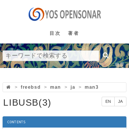
目次
著者
>
freebsd
>
man
>
ja
>
man3
LIBUSB(3)
EN
JA
CONTENTS