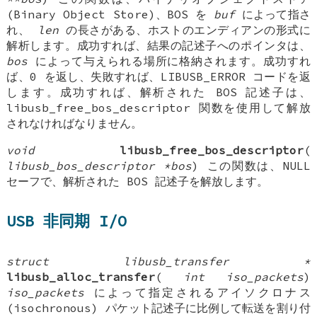
(Binary Object Store)、BOS を
buf
によって指さ
れ、
len
の長さがある、ホストのエンディアンの形式に
解析します。成功すれば、結果の記述子へのポインタは、
bos
によって与えられる場所に格納されます。成功すれ
ば、0 を返し、失敗すれば、LIBUSB_ERROR コードを返
します。成功すれば、解析された BOS 記述子は、
libusb_free_bos_descriptor 関数を使用して解放
されなければなりません。
void
libusb_free_bos_descriptor
(
libusb_bos_descriptor *bos
) この関数は、NULL
セーフで、解析された BOS 記述子を解放します。
USB 非同期 I/O
struct libusb_transfer *
libusb_alloc_transfer
(
int iso_packets
)
iso_packets
によって指定されるアイソクロナス
(isochronous) パケット記述子に比例して転送を割り付