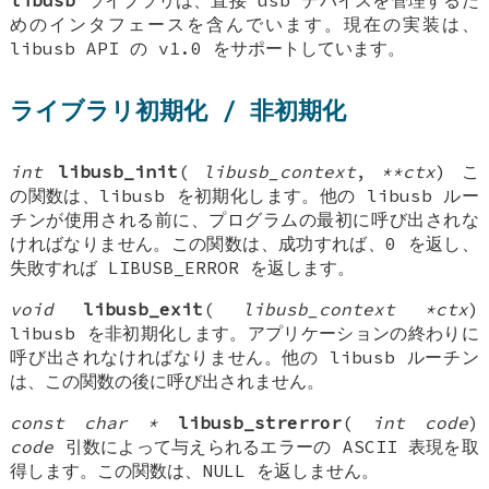
libusb
ライブラリは、直接 usb デバイスを管理するた
めのインタフェースを含んでいます。現在の実装は、
libusb API の v1.0 をサポートしています。
ライブラリ初期化 / 非初期化
int
libusb_init
(
libusb_context
,
**ctx
) こ
の関数は、libusb を初期化します。他の libusb ルー
チンが使用される前に、プログラムの最初に呼び出されな
ければなりません。この関数は、成功すれば、0 を返し、
失敗すれば LIBUSB_ERROR を返します。
void
libusb_exit
(
libusb_context *ctx
)
libusb を非初期化します。アプリケーションの終わりに
呼び出されなければなりません。他の libusb ルーチン
は、この関数の後に呼び出されません。
const char *
libusb_strerror
(
int code
)
code
引数によって与えられるエラーの ASCII 表現を取
得します。この関数は、NULL を返しません。