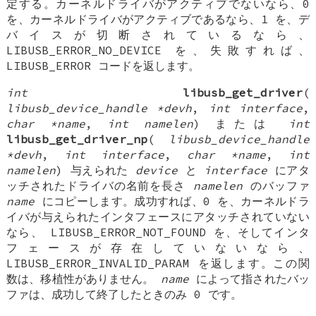
定する。カーネルドライバがアクティブでないなら、0
を、カーネルドライバがアクティブであるなら、1 を、デ
バイスが切断されているなら、
LIBUSB_ERROR_NO_DEVICE を、失敗すれば、
LIBUSB_ERROR コードを返します。
int
libusb_get_driver
(
libusb_device_handle *devh
,
int interface
,
char *name
,
int namelen
) または
int
libusb_get_driver_np
(
libusb_device_handle
*devh
,
int interface
,
char *name
,
int
namelen
) 与えられた
device
と
interface
にアタ
ッチされたドライバの名前を長さ
namelen
のバッファ
name
にコピーします。成功すれば、0 を、カーネルドラ
イバが与えられたインタフェースにアタッチされていない
なら、 LIBUSB_ERROR_NOT_FOUND を、そしてインタ
フェースが存在していないなら、
LIBUSB_ERROR_INVALID_PARAM を返します。この関
数は、移植性がありません。
name
によって指されたバッ
ファは、成功して終了したときのみ 0 です。