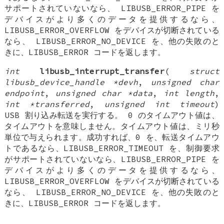
サポートされていないなら、 LIBUSB_ERROR_PIPE を
デバイスがより多くのデータを提供するなら、
LIBUSB_ERROR_OVERFLOW をデバイスが切断されている
なら、 LIBUSB_ERROR_NO_DEVICE を、他の失敗のと
きに、LIBUSB_ERROR コードを返します。
int
libusb_interrupt_transfer
(
struct
libusb_device_handle *devh
,
unsigned char
endpoint
,
unsigned char *data
,
int length
,
int *transferred
,
unsigned int timeout
)
USB 割り込み転送を実行する。 0 のタイムアウト値は、
タイムアウトを意味しません。タイムアウト値は、ミリ秒
単位で与えられます。成功すれば、0 を、転送タイムアウ
トであるなら、LIBUSB_ERROR_TIMEOUT を、制御要求
がサポートされていないなら、LIBUSB_ERROR_PIPE を
デバイスがより多くのデータを提供するなら、
LIBUSB_ERROR_OVERFLOW をデバイスが切断されている
なら、 LIBUSB_ERROR_NO_DEVICE を、他の失敗のと
きに、LIBUSB_ERROR コードを返します。