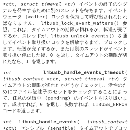
*ctx
,
struct timeval *tv
) イベントの終了のシグ
ナルを発生するために別のスレッドを待ちます。イベント
ウェータ (waiter) ロックを保持して呼び出されなけれ
ばなりません、 libusb_lock_event_waiters() 参
照。これは、タイムアウトの期限が切れるか、転送が完了
するか、スレッドが、libusb_unlock_events() を通
してイベント取り扱いロックを解放するまで、ブロックし
ます。転送が完了するか、または別のスレッドがイベント
取り扱い停止した後、0 を返し、タイムアウトの期限が切
れたなら、1 を返します。
int
libusb_handle_events_timeout
(
libusb_context *ctx
,
struct timeval *tv
) タ
イムアウトの期限が切れたかどうかチェックし、活性のた
めにファイル記述子のセットをチェックすることによっ
て、任意の保留中 (pending) のイベントを取り扱いま
す。成功すれば、0 を返し、失敗すれば、LIBUSB_ERROR
コードを返します。
int
libusb_handle_events
(
libusb_context
*ctx
) センシブル (sensible) タイムアウトでブロッ