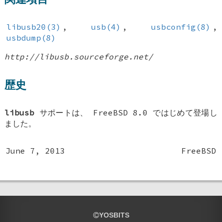
libusb20(3)
,
usb(4)
,
usbconfig(8)
,
usbdump(8)
http://libusb.sourceforge.net/
歴史
libusb
サポートは、
FreeBSD 8.0
ではじめて登場し
ました。
June 7, 2013
FreeBSD
YOSBITS