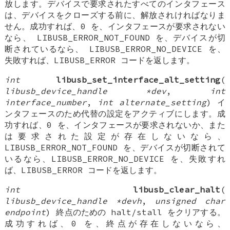
放します。デバイスで要求されたすべてのインタフェース
は、デバイスをクローズする前に、解放されければなりま
せん。成功すれば、0 を、インタフェースが要求されない
なら、 LIBUSB_ERROR_NOT_FOUND を、デバイスが切
断されているなら、 LIBUSB_ERROR_NO_DEVICE を、
失敗すれば、LIBUSB_ERROR コードを返します。
int
libusb_set_interface_alt_setting
(
libusb_device_handle *dev
,
int
interface_number
,
int alternate_setting
) イ
ンタフェースのため代替の設定をアクティブにします。成
功すれば、0 を、インタフェースが要求されないか、また
は要求された設定が存在しないなら、
LIBUSB_ERROR_NOT_FOUND を、デバイスが切断されて
いるなら、LIBUSB_ERROR_NO_DEVICE を、失敗すれ
ば、LIBUSB_ERROR コードを返します。
int
libusb_clear_halt
(
libusb_device_handle *devh
,
unsigned char
endpoint
) 終点のための halt/stall をクリアする。
成功すれば、0 を、終点が存在しないなら、