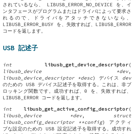
されているなら、 LIBUSB_ERROR_NO_DEVICE を、イ
ンタフェースがプログラムまたはドライバによって要求さ
れるので、ドライバをアタッチできないなら、
LIBUSB_ERROR_BUSY を、失敗すれば、LIBUSB_ERROR
コードを返します。
USB 記述子
int
libusb_get_device_descriptor
(
libusb_device *dev
,
libusb_device_descriptor *desc
) デバイス
dev
のための USB デバイス記述子を取得する。これは、非ブ
ロッキング関数です。成功すれば、0 を、失敗すれば、
LIBUSB_ERROR コードを返します。
int
libusb_get_active_config_descriptor
(
libusb_device *dev
,
struct
libusb_config_descriptor **config
) アクティ
ブな設定のための USB 設定記述子を取得する。成功すれ