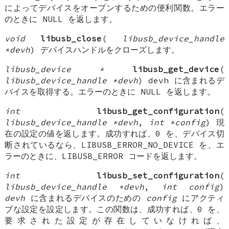
によってデバイスをオープンするための便利関数。エラー
のときに NULL を返します。
void
libusb_close
(
libusb_device_handle
*devh
) デバイスハンドルをクローズします。
libusb_device *
libusb_get_device
(
libusb_device_handle *devh
) devh に含まれるデ
バイスを取得する。エラーのときに NULL を返します。
int
libusb_get_configuration
(
libusb_device_handle *devh
,
int *config
) 現
在の設定の値を返します。成功すれば、0 を、デバイス切
断されているなら、LIBUSB_ERROR_NO_DEVICE を、エ
ラーのときに、LIBUSB_ERROR コードを返します。
int
libusb_set_configuration
(
libusb_device_handle *devh
,
int config
)
devh
に含まれるデバイスのための
config
にアクティ
ブな設定を設定します。この関数は、成功すれば、0 を、
要求された設定が存在していなければ、