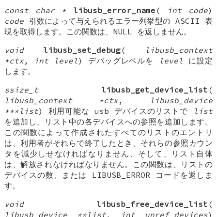
const char *
libusb_error_name
(
int code
)
code
引数によって与えられるエラー列挙型の ASCII 表
現を取得します。この関数は、NULL を返しません。
void
libusb_set_debug
(
libusb_context
*ctx
,
int level
) デバッグレベルを
level
に設定
します。
ssize_t
libusb_get_device_list
(
libusb_context *ctx
,
libusb_device
***list
) 利用可能な usb デバイスのリストで
list
を追加し、リスト中の各デバイスへの参照を追加します。
この関数によって作成されたすべてのリストのエントリ
は、利用者がそれらで終了したとき、それらの参照カウン
タを減少しせなければなりません、そして、リスト自体
は、解放されなければなりません。この関数は、リストの
デバイスの数、または LIBUSB_ERROR コードを返しま
す。
void
libusb_free_device_list
(
libusb_device **list
,
int unref_devices
)