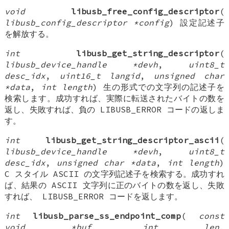
void
libusb_free_config_descriptor
(
libusb_config_descriptor *config
) 設定記述子
を解放する。
int
libusb_get_string_descriptor
(
libusb_device_handle *devh
,
uint8_t
desc_idx
,
uint16_t langid
,
unsigned char
*data
,
int length
) 生の形式での文字列の記述子を
検索します。成功すれば、実際に転送されたバイトの数を
返し、失敗すれば、負の LIBUSB_ERROR コードの返しま
す。
int
libusb_get_string_descriptor_ascii
(
libusb_device_handle *devh
,
uint8_t
desc_idx
,
unsigned char *data
,
int length
)
C スタイル ASCII の文字列記述子を検索する。成功すれ
ば、結果の ASCII 文字列に正のバイトの数を返し、失敗
すれば、 LIBUSB_ERROR コードを返します。
int
libusb_parse_ss_endpoint_comp
(
const
void *buf
,
int len
,