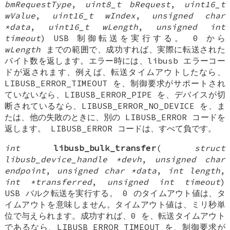
bmRequestType
,
uint8_t bRequest
,
uint16_t
wValue
,
uint16_t wIndex
,
unsigned char
*data
,
uint16_t wLength
,
unsigned int
timeout
) USB 制御転送を実行する。 0 から
wLength
までの範囲で、成功すれば、実際に転送された
バイト数を返します。エラー時には、libusb エラーコー
ドが返されます、例えば、転送タイムアウトしたなら、
LIBUSB_ERROR_TIMEOUT を、制御要求がサポートされ
ていないなら、LIBUSB_ERROR_PIPE を、デバイスが切
断されているなら、LIBUSB_ERROR_NO_DEVICE を、ま
たは、他の失敗のときに、別の LIBUSB_ERROR コードを
返します。 LIBUSB_ERROR コードは、すべて負です。
int
libusb_bulk_transfer
(
struct
libusb_device_handle *devh
,
unsigned char
endpoint
,
unsigned char *data
,
int length
,
int *transferred
,
unsigned int timeout
)
USB バルク転送を実行する。 0 のタイムアウト値は、タ
イムアウトを意味しません。タイムアウト値は、ミリ秒単
位で与えられます。成功すれば、0 を、転送タイムアウト
であるなら、LIBUSB_ERROR_TIMEOUT を、制御要求が