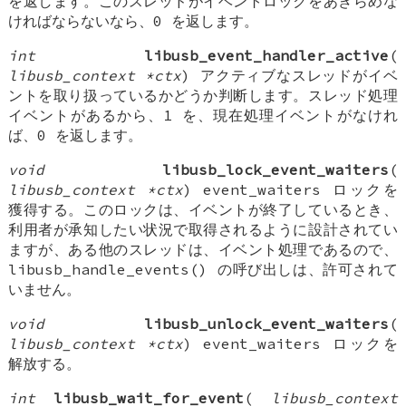
を返します。このスレッドがイベントロックをあきらめな
ければならないなら、0 を返します。
int
libusb_event_handler_active
(
libusb_context *ctx
) アクティブなスレッドがイベ
ントを取り扱っているかどうか判断します。スレッド処理
イベントがあるから、1 を、現在処理イベントがなけれ
ば、0 を返します。
void
libusb_lock_event_waiters
(
libusb_context *ctx
) event_waiters ロックを
獲得する。このロックは、イベントが終了しているとき、
利用者が承知したい状況で取得されるように設計されてい
ますが、ある他のスレッドは、イベント処理であるので、
libusb_handle_events() の呼び出しは、許可されて
いません。
void
libusb_unlock_event_waiters
(
libusb_context *ctx
) event_waiters ロックを
解放する。
int
libusb_wait_for_event
(
libusb_context