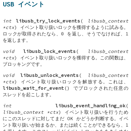
USB イベント
int
libusb_try_lock_events
(
libusb_context
*ctx
) イベント取り扱いロックを獲得するように試みる。
ロックが取得されたなら、0 を返し、そうでなければ、1
を返します。
void
libusb_lock_events
(
libusb_context
*ctx
) イベント取り扱いロックを獲得する。この関数は、
ブロッキングです。
void
libusb_unlock_events
(
libusb_context
*ctx
) イベント取り扱いロックを解放する。これは、
libusb_wait_for_event
() でブロックされた任意の
スレッドを起こします。
int
libusb_event_handling_ok
(
libusb_context *ctx
) イベント取り扱いを行うため
にこのスレッドに対してまだ OK かどうか判断する。イベ
ント取り扱いが始まるか、または続くことができるなら、1