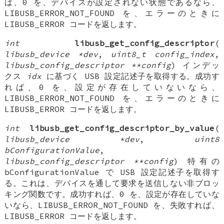
ば、0 を、デバイスが設定されない状態であるなら、
LIBUSB_ERROR_NOT_FOUND を、エラーのときに
LIBUSB_ERROR コードを返します。
int
libusb_get_config_descriptor
(
libusb_device *dev
,
uint8_t config_index
,
libusb_config_descriptor **config
) インデッ
クス
idx
に基づく USB 設定記述子を取得する。成功す
れば、0 を、設定が存在していないなら、
LIBUSB_ERROR_NOT_FOUND を、エラーのときに
LIBUSB_ERROR コードを返します。
int
libusb_get_config_descriptor_by_value
(
libusb_device *dev
,
uint8
bConfigurationValue
,
libusb_config_descriptor **config
) 特有の
bConfigurationValue で USB 設定記述子を取得す
る。これは、デバイスを通して要求を送信しない非ブロッ
キング関数です。成功すれば、0 を、設定が存在していな
いなら、LIBUSB_ERROR_NOT_FOUND を、失敗すれば、
LIBUSB_ERROR コードを返します。