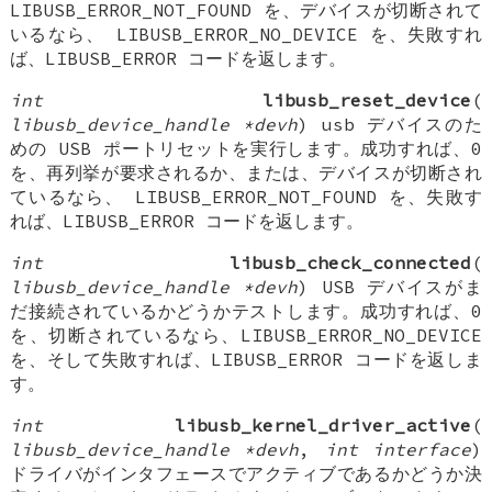
LIBUSB_ERROR_NOT_FOUND を、デバイスが切断されて
いるなら、 LIBUSB_ERROR_NO_DEVICE を、失敗すれ
ば、LIBUSB_ERROR コードを返します。
int
libusb_reset_device
(
libusb_device_handle *devh
) usb デバイスのた
めの USB ポートリセットを実行します。成功すれば、0
を、再列挙が要求されるか、または、デバイスが切断され
ているなら、 LIBUSB_ERROR_NOT_FOUND を、失敗す
れば、LIBUSB_ERROR コードを返します。
int
libusb_check_connected
(
libusb_device_handle *devh
) USB デバイスがま
だ接続されているかどうかテストします。成功すれば、0
を、切断されているなら、LIBUSB_ERROR_NO_DEVICE
を、そして失敗すれば、LIBUSB_ERROR コードを返しま
す。
int
libusb_kernel_driver_active
(
libusb_device_handle *devh
,
int interface
)
ドライバがインタフェースでアクティブであるかどうか決