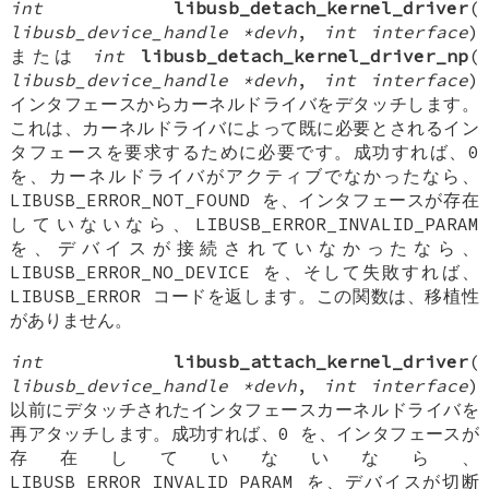
int
libusb_detach_kernel_driver
(
libusb_device_handle *devh
,
int interface
)
または
int
libusb_detach_kernel_driver_np
(
libusb_device_handle *devh
,
int interface
)
インタフェースからカーネルドライバをデタッチします。
これは、カーネルドライバによって既に必要とされるイン
タフェースを要求するために必要です。成功すれば、0
を、カーネルドライバがアクティブでなかったなら、
LIBUSB_ERROR_NOT_FOUND を、インタフェースが存在
していないなら、LIBUSB_ERROR_INVALID_PARAM
を、デバイスが接続されていなかったなら、
LIBUSB_ERROR_NO_DEVICE を、そして失敗すれば、
LIBUSB_ERROR コードを返します。この関数は、移植性
がありません。
int
libusb_attach_kernel_driver
(
libusb_device_handle *devh
,
int interface
)
以前にデタッチされたインタフェースカーネルドライバを
再アタッチします。成功すれば、0 を、インタフェースが
存在していないなら、
LIBUSB_ERROR_INVALID_PARAM を、デバイスが切断