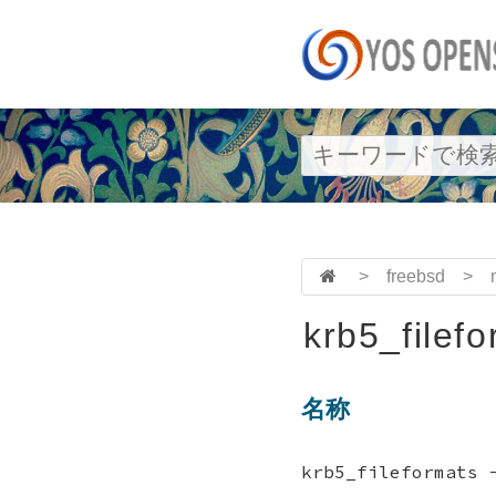
>
freebsd
>
krb5_filefo
名称
krb5_fileformat