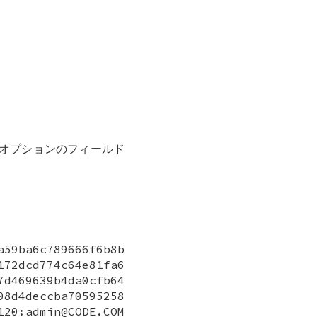
のオプションのフィールド
a59ba6c789666f6b8b
172dcd774c64e81fa6
7d469639b4da0cfb64
08d4deccba70595258
admin@CODE.COM