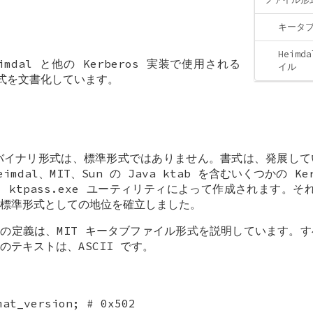
キータ
Heim
mdal と他の Kerberos 実装で使用される
イル
ル形式を文書化しています。
b) バイナリ形式は、標準形式ではありません。書式は、発展し
mdal、MIT、Sun の Java ktab を含むいくつかの Ke
ら ktpass.exe ユーティリティによって作成されます。それ
標準形式としての地位を確立しました。
体の定義は、MIT キータブファイル形式を説明しています。
テキストは、ASCII です。
mat_version; # 0x502