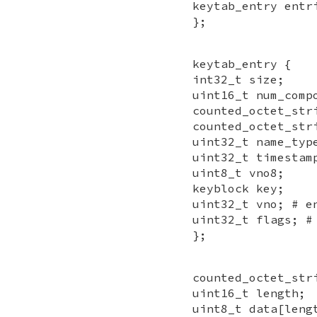
keytab_entry entr
};
keytab_entry {
int32_t size;
uint16_t num_c
counted_octet_str
counted_octet_str
uint32_t name_
uint32_t timestam
uint8_t vno8;
keyblock key;
uint32_t vno; 
uint32_t flags
};
counted_octet_str
uint16_t length;
uint8_t data[leng