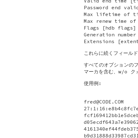
Valid end time [t
Password end vali
Max lifetime of t
Max renew time of
Flags [hdb flags]
Generation number
Extensions [exten
これらに続くフィールド
すべてのオプションのフ
マーカを含む、w/o 
使用例:
fred@CODE.COM
27:1:16:e8b4c8fc7
fcf169412bb1e5dce
d05ecdf643a7e3906
4161340ef44fdeb37
b9d31888d3398