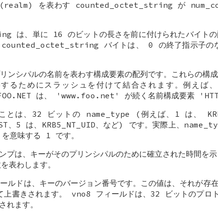
alm) を表わす counted_octet_string が num_c
t_string は、単に 16 のビットの長さを前に付けられたバイ
unted_octet_string バイトは、 0 の終了指示子の
リンシパルの名前を表わす構成要素の配列です。これらの構成
構築するためにスラッシュを付けて結合されます。例えば
et@FOO.NET は、 'www.foo.net' が続く名前構成要素 '
、32 ビットの name_type (例えば、1 は、 KRB5_
INST、5 は、KRB5_NT_UID、など) です。実際上、name
AL を意味する 1 です。
タンプは、キーがそのプリンシパルのために確立された時間を示し
数を表わします。
 フィールドは、キーのバージョン番号です。この値は、それが存在
て上書きされます。 vno8 フィールドは、32 ビットのプロト
たされます。