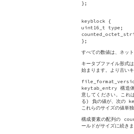
};
keyblock {
uint16_t type;
counted_octet_str
};
すべての数値は、ネット
キータブファイル形式は、こ
始まります。より古いキ
file_format_
keytab_entr
意してください。これは
る) 負の値が、次の k
これらのサイズの値単独
構成要素の配列の count
ールドがサイズに続きま