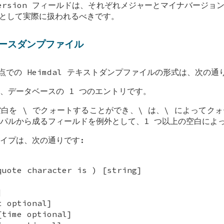
at_version フィールドは、それぞれメジャーとマイナバージ
量として実際に扱われるべきです。
タベースダンプファイル
 の時点での Heimdal テキストダンプファイルの形式は、次の通
、データベースの 1 つのエントリです。
白を \ でクォートすることができ、\ は、\ によってク
パルから成るフィールドを例外として、1 つ以上の空白によ
イプは、次の通りです:
quote character is ) [string]
]
t optional]
[time optional]