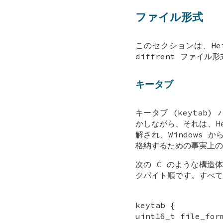
ファイル形式
このセクションは、Hei
diffrent ファイ
キータブ
キータブ (keyta
かしながら、それは、Hei
解され、Windows か
格納するための事実上の
次の C のような構造
クバイト順です。すべての
keytab {
uint16_t file_for