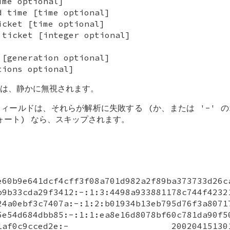
ime optional]
d time [time optional]
icket [time optional]
 ticket [integer optional]
 [generation optional]
tions optional]
は、静かに無視されます。
ィールドは、それらが解析に失敗する (か、または '-' 
クォート) なら、スキップされます。
e60b9e641dcf4cff3f08a701d982a2f89ba373733d26c
b9b33cda29f3412:-:1:3:4498a933881178c744f4232
24a0ebf3c7407a:-:1:2:b01934b13eb795d76f3a8071
5e54d684dbb85:-:1:1:ea8e16d8078bf60c781da90f5
7cd31af0c9cced2e:- 20020415130120: