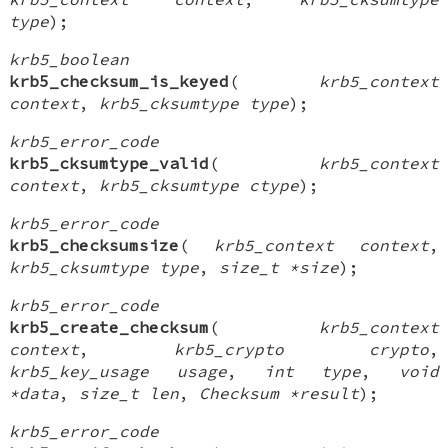
type
);
krb5_boolean
krb5_checksum_is_keyed
(
krb5_context
context
,
krb5_cksumtype type
);
krb5_error_code
krb5_cksumtype_valid
(
krb5_context
context
,
krb5_cksumtype ctype
);
krb5_error_code
krb5_checksumsize
(
krb5_context context
,
krb5_cksumtype type
,
size_t *size
);
krb5_error_code
krb5_create_checksum
(
krb5_context
context
,
krb5_crypto crypto
,
krb5_key_usage usage
,
int type
,
void
*data
,
size_t len
,
Checksum *result
);
krb5_error_code