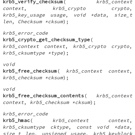
krb5_verify_checksum
(
krb5_context
context
,
krb5_crypto crypto
,
krb5_key_usage usage
,
void *data
,
size_t
len
,
Checksum *cksum
);
krb5_error_code
krb5_crypto_get_checksum_type
(
krb5_context context
,
krb5_crypto crypto
,
krb5_cksumtype *type
);
void
krb5_free_checksum
(
krb5_context context
,
krb5_checksum *cksum
);
void
krb5_free_checksum_contents
(
krb5_context
context
,
krb5_checksum *cksum
);
krb5_error_code
krb5_hmac
(
krb5_context context
,
krb5_cksumtype cktype
,
const void *data
,
size_t len
,
unsigned usage
,
krb5_keyblock