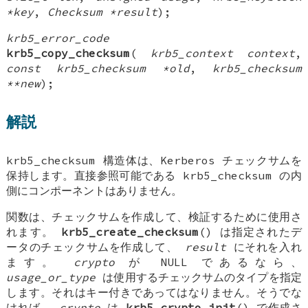
*key
,
Checksum *result
);
krb5_error_code
krb5_copy_checksum
(
krb5_context context
,
const krb5_checksum *old
,
krb5_checksum
**new
);
解説
krb5_checksum
構造体は、Kerberos チェックサムを
保持します。直接参照可能である
krb5_checksum
の内
側にコンポーネントはありません。
関数は、チェックサムを作成して、検証するために使用さ
れます。
krb5_create_checksum
() は指定されたデ
ータのチェックサムを作成して、
result
にそれを入れ
ます。
crypto
が
NULL
であるなら、
usage_or_type
は使用するチェックサムのタイプを指定
します。それはキー付きであってはなりません。そうでな
ければ、
crypto
は
krb5_crypto_init
() で作成さ