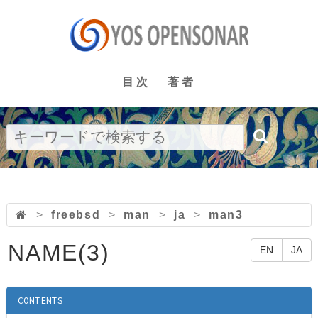
目次
著者
>
freebsd
>
man
>
ja
>
man3
NAME(3)
EN
JA
CONTENTS