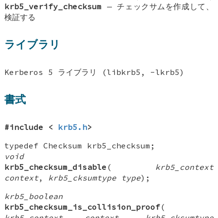
krb5_verify_checksum
—
チェックサムを作成して、
検証する
ライブラリ
Kerberos 5 ライブラリ (libkrb5, -lkrb5)
書式
#include <
krb5.h
>
typedef Checksum krb5_checksum;
void
krb5_checksum_disable
(
krb5_context
context
,
krb5_cksumtype type
);
krb5_boolean
krb5_checksum_is_collision_proof
(
krb5_context context
,
krb5_cksumtype