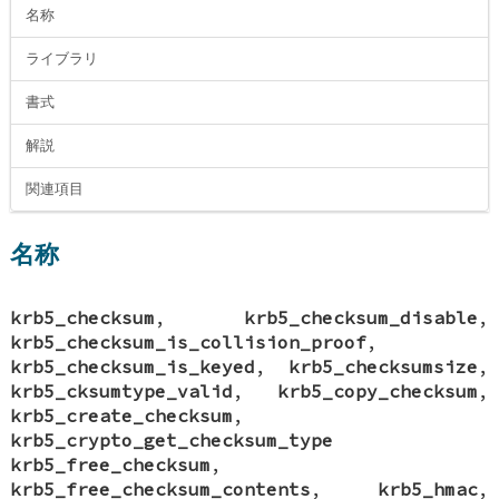
名称
ライブラリ
書式
解説
関連項目
名称
krb5_checksum
,
krb5_checksum_disable
,
krb5_checksum_is_collision_proof
,
krb5_checksum_is_keyed
,
krb5_checksumsize
,
krb5_cksumtype_valid
,
krb5_copy_checksum
,
krb5_create_checksum
,
krb5_crypto_get_checksum_type
krb5_free_checksum
,
krb5_free_checksum_contents
,
krb5_hmac
,