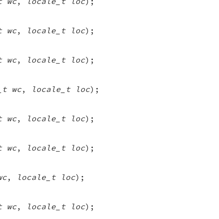
t wc
,
locale_t loc
);
t wc
,
locale_t loc
);
t wc
,
locale_t loc
);
_t wc
,
locale_t loc
);
t wc
,
locale_t loc
);
t wc
,
locale_t loc
);
wc
,
locale_t loc
);
t wc
,
locale_t loc
);