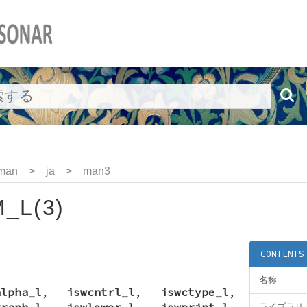
man
>
ja
>
man3
_L(3)
CONTENTS
名称
alpha_l
,
iswcntrl_l
,
iswctype_l
,
graph_l
,
iswlower_l
,
iswprint_l
,
ライブラリ