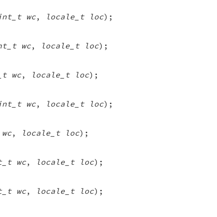
int_t wc
,
locale_t loc
);
nt_t wc
,
locale_t loc
);
_t wc
,
locale_t loc
);
int_t wc
,
locale_t loc
);
 wc
,
locale_t loc
);
t_t wc
,
locale_t loc
);
t_t wc
,
locale_t loc
);