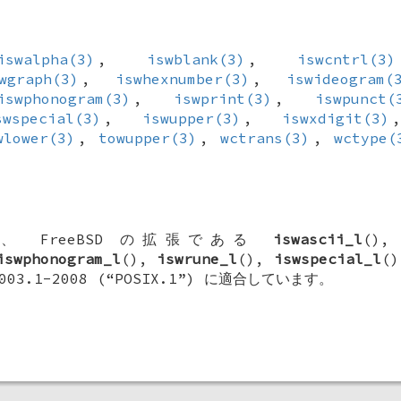
iswalpha(3)
,
iswblank(3)
,
iswcntrl(3)
wgraph(3)
,
iswhexnumber(3)
,
iswideogram(
iswphonogram(3)
,
iswprint(3)
,
iswpunct(
swspecial(3)
,
iswupper(3)
,
iswxdigit(3)
wlower(3)
,
towupper(3)
,
wctrans(3)
,
wctype(
は、
FreeBSD
の拡張である
iswascii_l
()
iswphonogram_l
(),
iswrune_l
(),
iswspecial_l
(
003.1-2008 (“POSIX.1”) に適合しています。