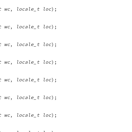
t wc
,
locale_t loc
);
t wc
,
locale_t loc
);
t wc
,
locale_t loc
);
t wc
,
locale_t loc
);
t wc
,
locale_t loc
);
t wc
,
locale_t loc
);
t wc
,
locale_t loc
);