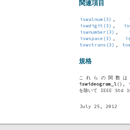
関連項目
iswalnum(3)
,
iswdigit(3)
,
is
iswnumber(3)
,
iswspace(3)
,
i
towctrans(3)
,
to
規格
これらの関数
iswideogram_l
(),
を除いて IEEE Std 1
July 25, 2012