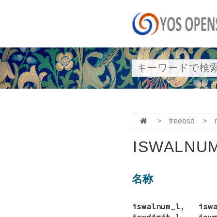
>
freebsd
>
ISWALNUM
名称
iswalnum_l
,
isw
iswdigit_l
,
isw