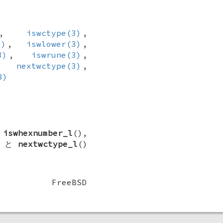
,
iswctype(3)
,
3)
,
iswlower(3)
,
3)
,
iswrune(3)
,
,
nextwctype(3)
,
3)
,
iswhexnumber_l
(),
) と
nextwctype_l
()
FreeBSD