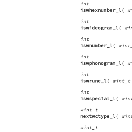
int
iswhexnumber_l
(
w
int
iswideogram_l
(
wi
int
iswnumber_l
(
wint
int
iswphonogram_l
(
w
int
iswrune_l
(
wint_t
int
iswspecial_l
(
win
wint_t
nextwctype_l
(
win
wint_t