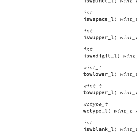
iswpunct_l
(
wint_
int
iswspace_l
(
wint_
int
iswupper_l
(
wint_
int
iswxdigit_l
(
wint
wint_t
towlower_l
(
wint_
wint_t
towupper_l
(
wint_
wctype_t
wctype_l
(
wint_t 
int
iswblank_l
(
wint_