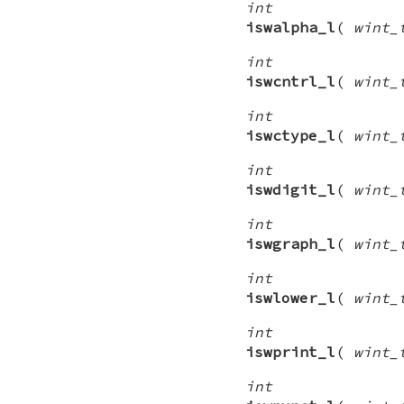
int
iswalpha_l
(
wint_
int
iswcntrl_l
(
wint_
int
iswctype_l
(
wint_
int
iswdigit_l
(
wint_
int
iswgraph_l
(
wint_
int
iswlower_l
(
wint_
int
iswprint_l
(
wint_
int