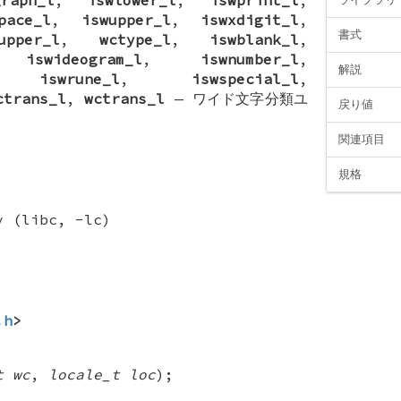
pace_l
,
iswupper_l
,
iswxdigit_l
,
書式
upper_l
,
wctype_l
,
iswblank_l
,
,
iswideogram_l
,
iswnumber_l
,
解説
,
iswrune_l
,
iswspecial_l
,
ctrans_l
,
wctrans_l
—
ワイド文字分類ユ
戻り値
関連項目
規格
y (libc, -lc)
.h
>
t wc
,
locale_t loc
);