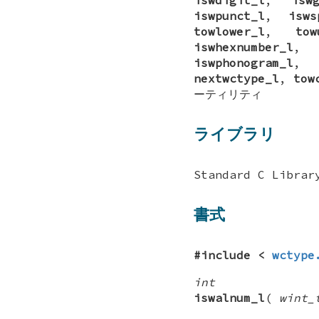
iswpunct_l
,
isws
towlower_l
,
tow
iswhexnumber_l
iswphonogram_l
nextwctype_l
,
tow
ーティリティ
ライブラリ
Standard C Librar
書式
#include <
wctype
int
iswalnum_l
(
wint_