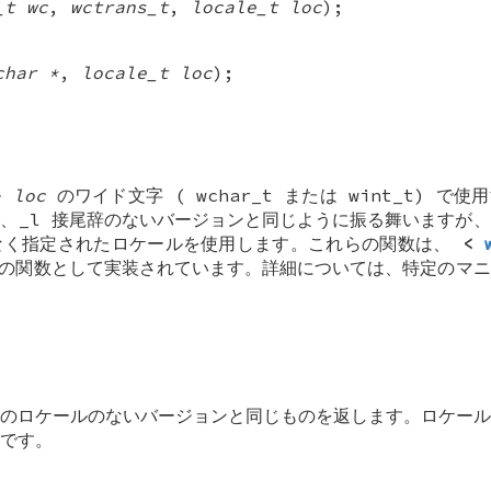
_t wc
,
wctrans_t
,
locale_t loc
);
char *
,
locale_t loc
);
ル
loc
のワイド文字 (
wchar_t
または
wint_t
) で使
、_l 接尾辞のないバージョンと同じように振る舞いますが
なく指定されたロケールを使用します。これらの関数は、
<
リの関数として実装されています。詳細については、特定のマ
のロケールのないバージョンと同じものを返します。ロケール
です。