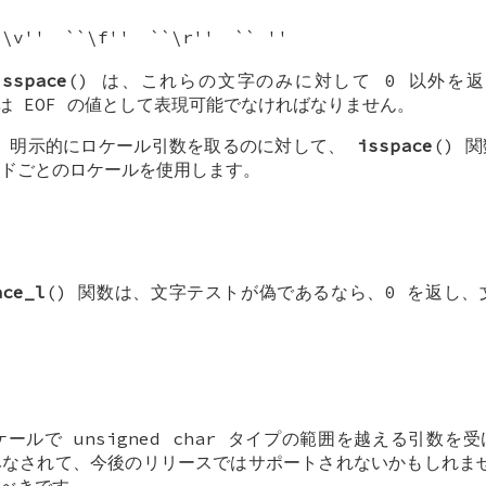
`\v''
``\f''
``\r''
`` ''
isspace
() は、これらの文字のみに対して 0 以外を
は
EOF
の値として表現可能でなければなりません。
は、明示的にロケール引数を取るのに対して、
isspace
() 
ドごとのロケールを使用します。
ace_l
() 関数は、文字テストが偽であるなら、0 を返し
。
ケールで
unsigned char
タイプの範囲を越える引数を
みなされて、今後のリリースではサポートされないかもしれ