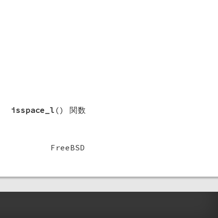
す。
isspace_l
() 関数
FreeBSD