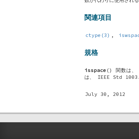
数が代わりに使用される
関連項目
ctype(3)
,
iswspa
規格
isspace
() 関数は、 
は、 IEEE Std 100
July 30, 2012