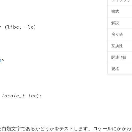
書式
解説
y (libc, -lc)
戻り値
互換性
関連項目
h
>
規格
,
locale_t loc
);
、空白類文字であるかどうかをテストします。ロケールにかか