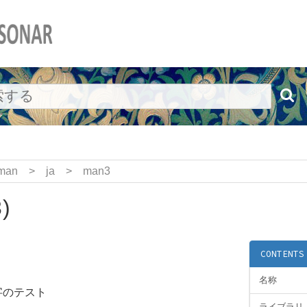
man
>
ja
>
man3
)
CONTENTS
名称
字のテスト
ライブラリ