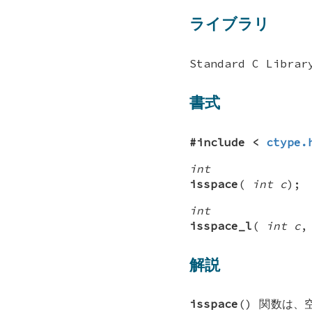
ライブラリ
Standard C Librar
書式
#include <
ctype.
int
isspace
(
int c
);
int
isspace_l
(
int c
解説
isspace
() 関数は