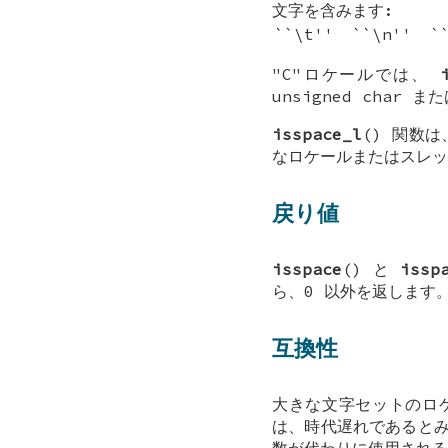
文字を含みます:
``\t''
``\n''
`
"C"ロケールでは、
unsigned char
また
isspace_l
() 関数
なロケールまたはスレッ
戻り値
isspace
() と
issp
ら、0 以外を返します
互換性
大きな文字セットのロ
は、時代遅れであると