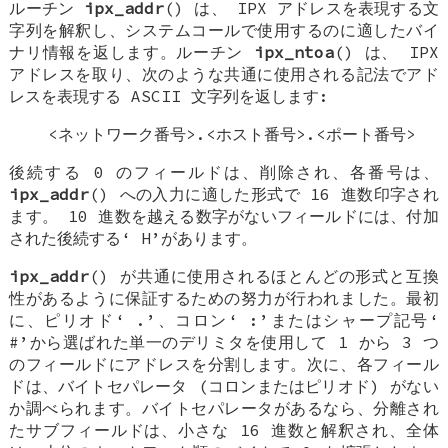
ルーチン
ipx_addr
() は、 IPX アドレスを表現する文
字列を解釈し、システムコールで使用するのに適したバイ
ナリ情報を返します。ルーチン
ipx_ntoa
() は、 IPX
アドレスを取り、次のような共通に使用される記法でアド
レスを表現する ASCII 文字列を返します:
<ネットワーク番号>.<ホスト番号>.<ポート番号>
後続する 0 のフィールドは、削除され、各番号は、
ipx_addr
() への入力に適した形式で 16 進数印字され
ます。 10 進数を越える数字がないフィールドには、付加
された後続する‘
H
’があります。
ipx_addr
() が共通に使用されるほとんどの形式と互換
性があるように保証するための努力が行われました。最初
に、ピリオド‘
.
’、コロン‘
:
’またはシャープ記号‘
#
’から選ばれた単一のデリミタを使用して 1 から 3 つ
のフィールドにアドレスを分割します。次に、各フィール
ドは、バイトセパレータ (コロンまたはピリオド) がない
か調べられます。バイトセパレータがあるなら、分離され
たサブフィールドは、小さな 16 進数と解釈され、全体