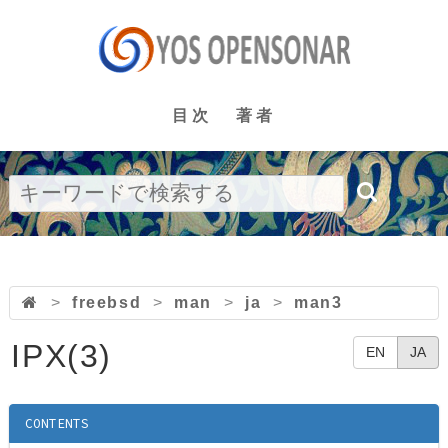
目次
著者
>
freebsd
>
man
>
ja
>
man3
IPX(3)
EN
JA
CONTENTS