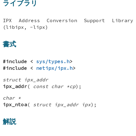
ライブラリ
IPX Address Conversion Support Library
(libipx, -lipx)
書式
#include <
sys/types.h
>
#include <
netipx/ipx.h
>
struct ipx_addr
ipx_addr
(
const char *cp
);
char *
ipx_ntoa
(
struct ipx_addr ipx
);
解説