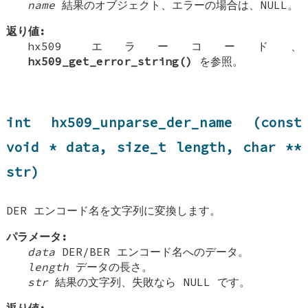
name
結果のオブジェクト、エラーの場合は、NULL。
返り値:
hx509 エラーコード、
hx509_get_error_string()
を参照。
int hx509_unparse_der_name (const
void * data, size_t length, char **
str)
DER エンコード名を文字列に変換します。
パラメータ:
data
DER/BER エンコード名へのデータ。
length
データの長さ。
str
結果の文字列、失敗なら NULL です。