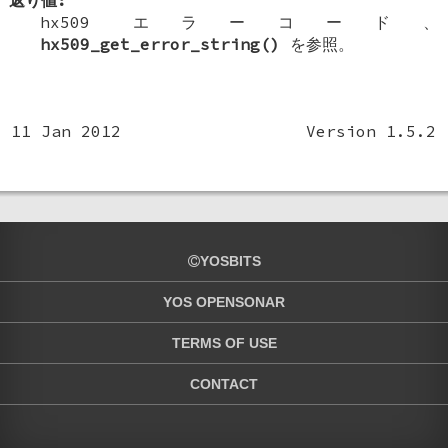
返り値:
hx509 エラーコード、
hx509_get_error_string()
を参照。
11 Jan 2012
Version 1.5.2
YOSBITS
YOS OPENSONAR
TERMS OF USE
CONTACT