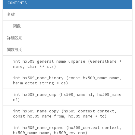
CONTENTS
名称
関数
詳細説明
関数説明
int hx509_general_name_unparse (GeneralName *
name, char ** str)
int hx509_name_binary (const hx509_name name,
heim_octet_string * os)
int hx509_name_cmp (hx509_name n1, hx509_name
n2)
int hx509_name_copy (hx509_context context,
const hx509_name from, hx509_name * to)
int hx509_name_expand (hx509_context context,
hx509_name name, hx509_env env)