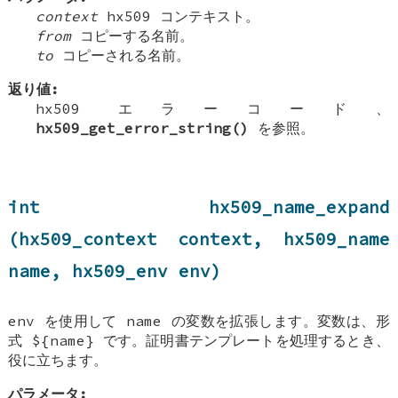
context
hx509 コンテキスト。
from
コピーする名前。
to
コピーされる名前。
返り値:
hx509 エラーコード、
hx509_get_error_string()
を参照。
int hx509_name_expand
(hx509_context context, hx509_name
name, hx509_env env)
env を使用して name の変数を拡張します。変数は、形
式 ${name} です。証明書テンプレートを処理するとき、
役に立ちます。
パラメータ: