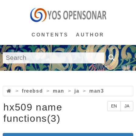
CONTENTS
AUTHOR
>
freebsd
>
man
>
ja
>
man3
hx509 name
EN
JA
functions(3)