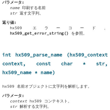
パラメータ:
name
印刷する名前
str
返す文字列。
返り値:
hx509 エラーコード、
hx509_get_error_string()
を参照。
int hx509_parse_name (hx509_context
context, const char * str,
hx509_name * name)
hx509 名前オブジェクトに文字列を解析します。
パラメータ:
context
hx509 コンテキスト。
str
解析する文字列。