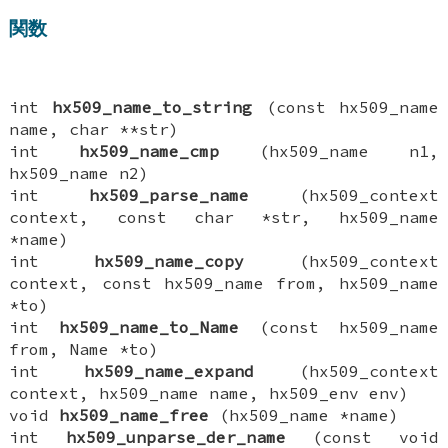
関数
int
hx509_name_to_string
(const hx509_name
name, char **str)
int
hx509_name_cmp
(hx509_name n1,
hx509_name n2)
int
hx509_parse_name
(hx509_context
context, const char *str, hx509_name
*name)
int
hx509_name_copy
(hx509_context
context, const hx509_name from, hx509_name
*to)
int
hx509_name_to_Name
(const hx509_name
from, Name *to)
int
hx509_name_expand
(hx509_context
context, hx509_name name, hx509_env env)
void
hx509_name_free
(hx509_name *name)
int
hx509_unparse_der_name
(const void