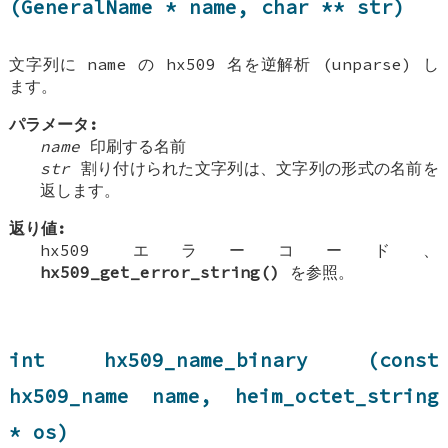
(GeneralName * name, char ** str)
文字列に name の hx509 名を逆解析 (unparse) し
ます。
パラメータ:
name
印刷する名前
str
割り付けられた文字列は、文字列の形式の名前を
返します。
返り値:
hx509 エラーコード、
hx509_get_error_string()
を参照。
int hx509_name_binary (const
hx509_name name, heim_octet_string
* os)