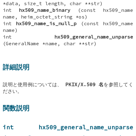
*data, size_t length, char **str)
int
hx509_name_binary
(const hx509_name
name, heim_octet_string *os)
int
hx509_name_is_null_p
(const hx509_name
name)
int
hx509_general_name_unparse
(GeneralName *name, char **str)
詳細説明
説明と使用例については、
PKIX/X.509 名
を参照してく
ださい。
関数説明
int hx509_general_name_unparse