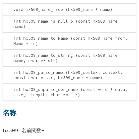
void hx509_name_free (hx509_name * name)
int hx509_name_is_null_p (const hx509_name
name)
int hx509_name_to_Name (const hx509_name from,
Name * to)
int hx509_name_to_string (const hx509_name
name, char ** str)
int hx509_parse_name (hx509_context context,
const char * str, hx509_name * name)
int hx509_unparse_der_name (const void * data,
size_t length, char ** str)
名称
hx509 名前関数-