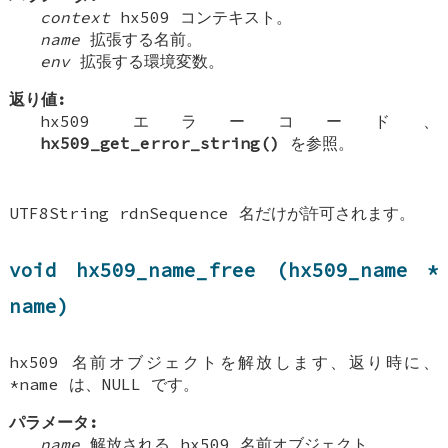
context
hx509 コンテキスト。
name
拡張する名前。
env
拡張する環境変数。
返り値:
hx509 エラーコード、
hx509_get_error_string()
を参照。
UTF8String rdnSequence 名だけが許可されます。
void hx509_name_free (hx509_name *
name)
hx509 名前オブジェクトを解放します、返り時に、
*name は、NULL です。
パラメータ:
name
解放される hx509 名前オブジェクト。