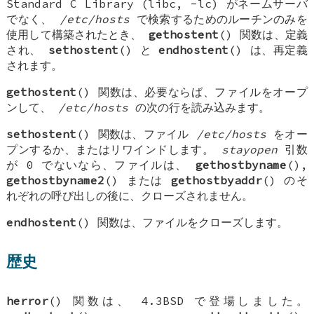
Standard C Library (libc, -lc)
がネームサーバ
でなく、
/etc/hosts
で検索するためのルーチンのみを
使用して構築されたとき、
gethostent
() 関数は、定義
され、
sethostent
() と
endhostent
() は、再定義
されます。
gethostent
() 関数は、必要ならば、ファイルをオープ
ンして、
/etc/hosts
の次の行を読み込みます。
sethostent
() 関数は、ファイル
/etc/hosts
をオー
プンするか、またはリワインドします。
stayopen
引数
が 0 でないなら、ファイルは、
gethostbyname
(),
gethostbyname2
() または
gethostbyaddr
() のそ
れぞれの呼び出しの後に、クローズされません。
endhostent
() 関数は、ファイルをクローズします。
歴史
herror
() 関数は、
4.3BSD
で登場しました。