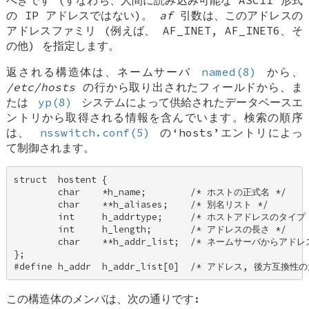
べきです (すなわち、人間に読み込み可能な ASCII 形式
の IP アドレスではない)。
af
引数は、このアドレスの
アドレスファミリ (例えば、
AF_INET
,
AF_INET6
、そ
の他) を指定します。
返される構造体は、ネームサーバ
named(8)
から、
/etc/hosts
の行から取り出されたフィールドから、ま
たは
yp(8)
システムによって供給されたデータベースエ
ントリから取得される情報を含んでいます。検索の順序
は、
nsswitch.conf(5)
の‘hosts’エントリによっ
て制御されます。
struct  hostent { 

        char    *h_name;        /* ホストの正式名 */ 

        char    **h_aliases;    /* 別名リスト */ 

        int     h_addrtype;     /* ホストアドレスのタイプ 
        int     h_length;       /* アドレスの長さ */ 

        char    **h_addr_list;  /* ネームサーバからアドレ
}; 

#define h_addr  h_addr_list[0]  /* アドレス, 後方互換性
この構造体のメンバは、次の通りです: