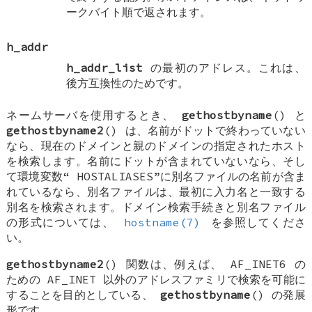
ークバイト順で返されます。
h_addr
h_addr_list
の最初のアドレス。これは、
後方互換性のためです。
ネームサーバを使用するとき、
gethostbyname
() と
gethostbyname2
() は、名前がドットで終わっていない
なら、現在のドメインと親のドメインの指定されたホスト
を検索します。名前にドットが含まれていないなら、そし
て環境変数“
HOSTALIASES
”に別名ファイルの名前が含ま
れているなら、別名ファイルは、最初に入力名と一致する
別名を検索されます。ドメイン検索手続きと別名ファイル
の形式については、
hostname(7)
を参照してくださ
い。
gethostbyname2
() 関数は、例えば、
AF_INET6
の
ための
AF_INET
以外のアドレスファミリで検索を可能に
することを目的としている、
gethostbyname
() の発展
形です。