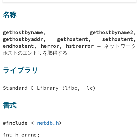
名称
gethostbyname
,
gethostbyname2
,
gethostbyaddr
,
gethostent
,
sethostent
,
endhostent
,
herror
,
hstrerror
—
ネットワーク
ホストのエントリを取得する
ライブラリ
Standard C Library (libc, -lc)
書式
#include <
netdb.h
>
int h_errno
;