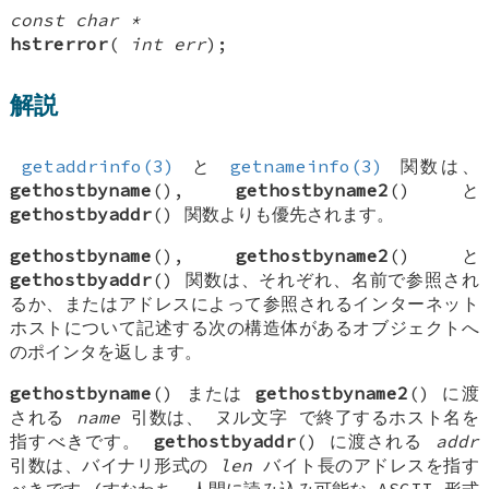
const char *
hstrerror
(
int err
);
解説
getaddrinfo(3)
と
getnameinfo(3)
関数は、
gethostbyname
(),
gethostbyname2
() と
gethostbyaddr
() 関数よりも優先されます。
gethostbyname
(),
gethostbyname2
() と
gethostbyaddr
() 関数は、それぞれ、名前で参照され
るか、またはアドレスによって参照されるインターネット
ホストについて記述する次の構造体があるオブジェクトへ
のポインタを返します。
gethostbyname
() または
gethostbyname2
() に渡
される
name
引数は、
ヌル文字
で終了するホスト名を
指すべきです。
gethostbyaddr
() に渡される
addr
引数は、バイナリ形式の
len
バイト長のアドレスを指す