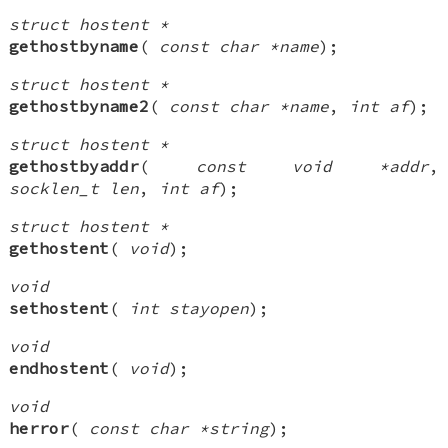
struct hostent *
gethostbyname
(
const char *name
);
struct hostent *
gethostbyname2
(
const char *name
,
int af
);
struct hostent *
gethostbyaddr
(
const void *addr
,
socklen_t len
,
int af
);
struct hostent *
gethostent
(
void
);
void
sethostent
(
int stayopen
);
void
endhostent
(
void
);
void
herror
(
const char *string
);