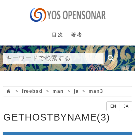
目次
著者
>
freebsd
>
man
>
ja
>
man3
EN
JA
GETHOSTBYNAME(3)