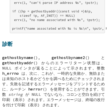
 errx(1, "can't parse IP address %s", ipstr); 

if ((hp = gethostbyaddr((const void *)&ip, 

    sizeof ip, AF_INET)) == NULL) 

 errx(1, "no name associated with %s", ipstr); 

printf("name associated with %s is %s\n", ipstr, 
診断
gethostbyname
(),
gethostbyname2
() と
gethostbyaddr
() からのエラーリターン状態は、
NULL
ポインタが返ることによって示されます。整数
h_errno
は、次に、これが、一時的な失敗か、無効また
は未知のホスト名かどうかを調べるためにチェックされま
す。失敗を記述するエラーメッセージをプリントするため
に、ルーチン
herror
() を使用することができます。引
数
string
が
NULL
でないなら、コロンと空白を続けて
印刷 (表示) されます。エラーメッセージは、終端の改行
を付けて印刷 (表示) されます。