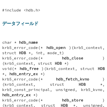
#include <hdb.h>
データフィールド
char *
hdb_name
krb5_error_code(*
hdb_open
)(krb5_context,
struct
HDB
*, int, mode_t)
krb5_error_code(*
hdb_close
)
(krb5_context, struct
HDB
*)
void(*
hdb_free
)(krb5_context, struct
HDB
*,
hdb_entry_ex
*)
krb5_error_code(*
hdb_fetch_kvno
)
(krb5_context, struct
HDB
*,
krb5_const_principal, unsigned, krb5_kvno,
hdb_entry_ex
*)
krb5_error_code(*
hdb_store
)
(krb5_context, struct
HDB
*, unsigned,