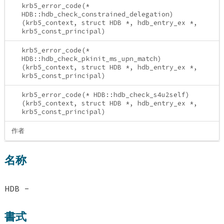
krb5_error_code(*
HDB::hdb_check_constrained_delegation)
(krb5_context, struct HDB *, hdb_entry_ex *,
krb5_const_principal)
krb5_error_code(*
HDB::hdb_check_pkinit_ms_upn_match)
(krb5_context, struct HDB *, hdb_entry_ex *,
krb5_const_principal)
krb5_error_code(* HDB::hdb_check_s4u2self)
(krb5_context, struct HDB *, hdb_entry_ex *,
krb5_const_principal)
作者
名称
HDB -
書式