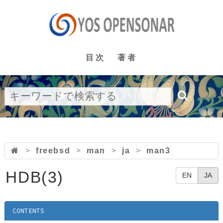
目次
著者
>
freebsd
>
man
>
ja
>
man3
HDB(3)
EN
JA
CONTENTS