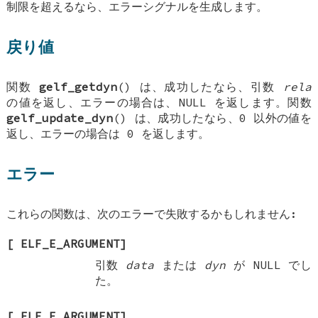
制限を超えるなら、エラーシグナルを生成します。
戻り値
関数
gelf_getdyn
() は、成功したなら、引数
rela
の値を返し、エラーの場合は、NULL を返します。関数
gelf_update_dyn
() は、成功したなら、0 以外の値を
返し、エラーの場合は 0 を返します。
エラー
これらの関数は、次のエラーで失敗するかもしれません:
[
ELF_E_ARGUMENT
]
引数
data
または
dyn
が NULL でし
た。
[
ELF_E_ARGUMENT
]