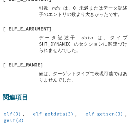
引数
ndx
は、0 未満またはデータ記述
子のエントリの数より大きかったです。
[
ELF_E_ARGUMENT
]
データ記述子
data
は、タイプ
SHT_DYNAMIC
のセクションに関連づけ
られませんでした。
[
ELF_E_RANGE
]
値は、ターゲットタイプで表現可能ではあ
りませんでした。
関連項目
elf(3)
,
elf_getdata(3)
,
elf_getscn(3)
,
gelf(3)