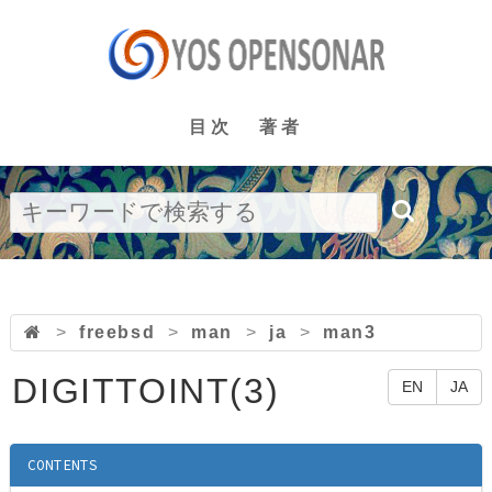
目次
著者
>
freebsd
>
man
>
ja
>
man3
DIGITTOINT(3)
EN
JA
CONTENTS