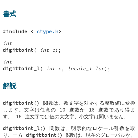
書式
#include <
ctype.h
>
int
digittoint
(
int c
);
int
digittoint_l
(
int c
,
locale_t loc
);
解説
digittoint
() 関数は、数文字を対応する整数値に変換
します。文字は任意の 10 進数か 16 進数であり得ま
す。 16 進文字では値の大文字、小文字は問いません。
digittoint_l
() 関数は、明示的なロケール引数を取
り、一方
digittoint
() 関数は、現在のグローバルか、