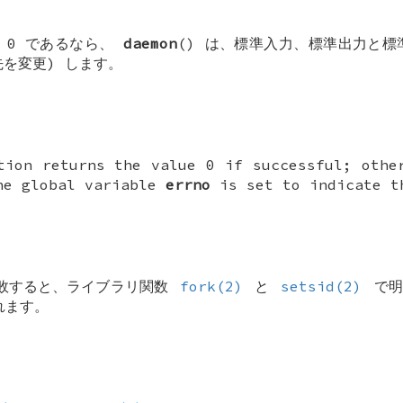
 0 であるなら、
daemon
() は、標準入力、標準出力と
先を変更) します。
tion returns the value 0 if successful; othe
he global variable
errno
is set to indicate t
失敗すると、ライブラリ関数
fork(2)
と
setsid(2)
で明
れます。