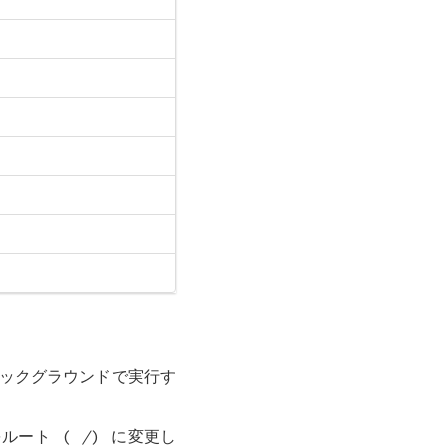
バックグラウンドで実行す
をルート (
/
) に変更し