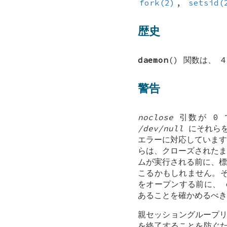
fork(2)
,
setsid(
歴史
daemon
() 関数は、
4
警告
noclose
引数が 0
/dev/null
にそれらを
エラーに対応しています
らは、クローズされたま
ムが実行される前に、標
こるかもしれません。
をオープンする前に、
あることを確かめるべき
親セッショングループ
を終了することを防ぐ