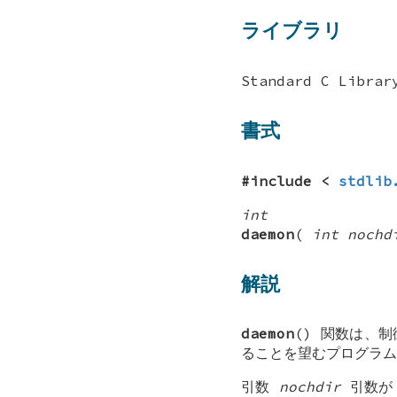
ライブラリ
Standard C Librar
書式
#include <
stdlib
int
daemon
(
int nochd
解説
daemon
() 関数は、
ることを望むプログラム
引数
nochdir
引数が