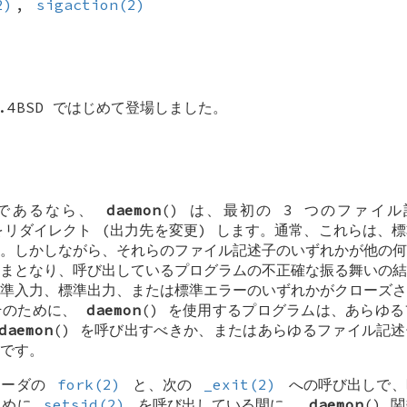
2)
,
sigaction(2)
.4BSD
ではじめて登場しました。
 であるなら、
daemon
() は、最初の 3 つのファイ
リダイレクト (出力先を変更) します。通常、これらは、
。しかしながら、それらのファイル記述子のいずれかが他の何
まとなり、呼び出しているプログラムの不正確な振る舞いの結
準入力、標準出力、または標準エラーのいずれかがクローズさ
そのために、
daemon
() を使用するプログラムは、あらゆ
daemon
() を呼び出すべきか、またはあらゆるファイル記述
です。
リーダの
fork(2)
と、次の
_exit(2)
への呼び出しで、
ために
setsid(2)
を呼び出している間に、
daemon
() 