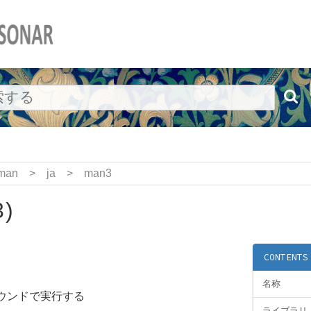
man
>
ja
>
man3
)
CONTENTS
名称
ウンドで実行する
ライブラリ