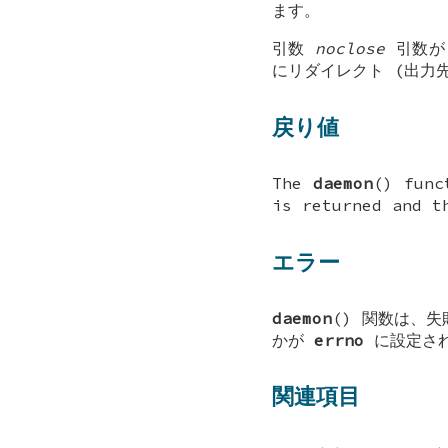
ます。
引数
noclose
引数が
にリダイレクト (出力
戻り値
The
daemon
() func
is returned and t
エラー
daemon
() 関数は、
かが
errno
に設定さ
関連項目