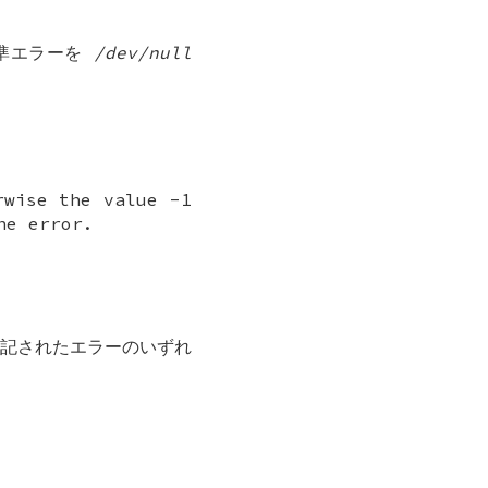
標準エラーを
/dev/null
rwise the value -1
he error.
記されたエラーのいずれ