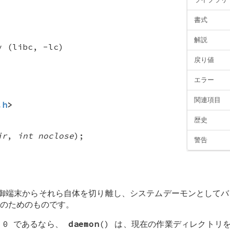
書式
解説
y (libc, -lc)
戻り値
エラー
関連項目
.h
>
歴史
ir
,
int noclose
);
警告
制御端末からそれら自体を切り離し、システムデーモンとして
のためのものです。
 0 であるなら、
daemon
() は、現在の作業ディレクトリ