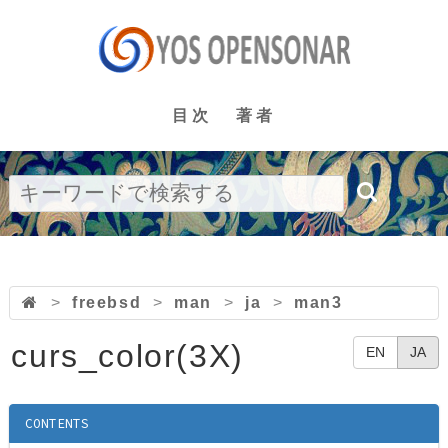
目次
著者
>
freebsd
>
man
>
ja
>
man3
curs_color(3X)
EN
JA
CONTENTS