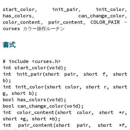
start_color
,
init_pair
,
init_color
,
has_colors
,
can_change_color
,
color_content
,
pair_content
,
COLOR_PAIR
-
curses
カラー操作ルーチン
書式
# include <curses.h>
int start_color(void);
int init_pair(short pair, short f, short
b);
int init_color(short color, short r, short
g, short b);
bool has_colors(void);
bool can_change_color(void);
int color_content(short color, short *r,
short *g, short *b);
int pair_content(short pair, short *f,