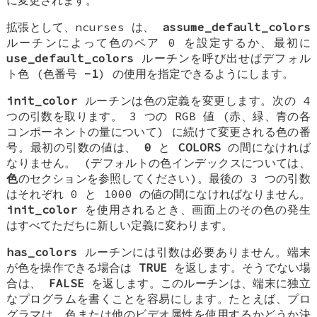
拡張として、ncurses は、
assume_default_colors
ルーチンによって色のペア 0 を設定するか、最初に
use_default_colors
ルーチンを呼び出せばデフォル
ト色 (色番号
-1
) の使用を指定できるようにします。
init_color
ルーチンは色の定義を変更します。次の 4
つの引数を取ります。 3 つの RGB 値 (赤、緑、青の各
コンポーネントの量について) に続けて変更される色の番
号。最初の引数の値は、
0
と
COLORS
の間になければ
なりません。 (デフォルトの色インデックスについては、
色
のセクションを参照してください)。最後の 3 つの引数
はそれぞれ 0 と 1000 の値の間になければなりません。
init_color
を使用されるとき、画面上のその色の発生
はすべてただちに新しい定義に変わります。
has_colors
ルーチンには引数は必要ありません。端末
が色を操作できる場合は
TRUE
を返します。そうでない場
合は、
FALSE
を返します。このルーチンは、端末に独立
なプログラムを書くことを容易にします。たとえば、プロ
グラマは、色または他のビデオ属性を使用するかどうか決