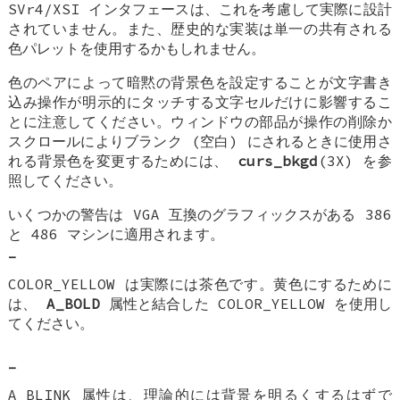
SVr4/XSI インタフェースは、これを考慮して実際に設計
されていません。また、歴史的な実装は単一の共有される
色パレットを使用するかもしれません。
色のペアによって暗黙の背景色を設定することが文字書き
込み操作が明示的にタッチする文字セルだけに影響するこ
とに注意してください。ウィンドウの部品が操作の削除か
スクロールによりブランク (空白) にされるときに使用さ
れる背景色を変更するためには、
curs_bkgd
(3X) を参
照してください。
いくつかの警告は VGA 互換のグラフィックスがある 386
と 486 マシンに適用されます。
-
COLOR_YELLOW は実際には茶色です。黄色にするために
は、
A_BOLD
属性と結合した COLOR_YELLOW を使用し
てください。
-
A_BLINK 属性は、理論的には背景を明るくするはずで