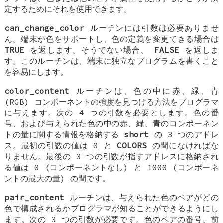
定するためにそれを使用できます。
can_change_color
ルーチンには引数は必要ありませ
ん。端末が色をサポートし、色の定義を変更できる場合は
TRUE
を返します。そうでない場合、
FALSE
を返しま
す。このルーチンは、端末に独立なプログラムを書くこと
を容易にします。
color_content
ルーチンは、色の中に赤、緑、青
(RGB) コンポーネントの強度を見つける方法をプログラマ
に与えます。次の 4 つの引数を必要とします。色の番
号、および与えられた色の中の赤、緑、青のコンポーネン
トの量に関する情報を格納する
short
の 3 つのアドレ
ス。最初の引数の値は 0 と
COLORS
の間になければな
りません。最後の 3 つの引数が指すアドレスに格納され
る値は 0 (コンポーネントなし) と 1000 (コンポーネ
ントの最大の量) の間です。
pair_content
ルーチンは、与えられた色のペアがどの
色で構成されるかプログラマが知ることができるようにし
ます。次の 3 つの引数が必要です。色のペアの番号、前