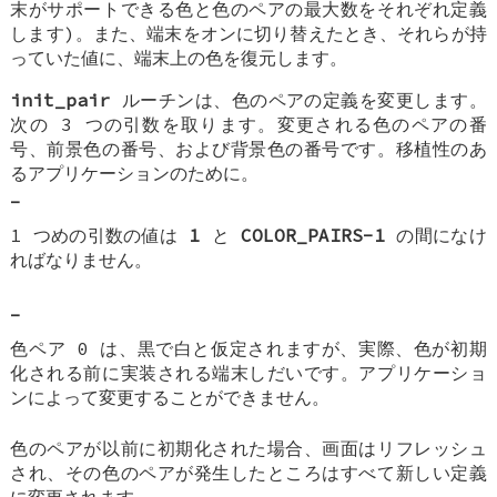
末がサポートできる色と色のペアの最大数をそれぞれ定義
します)。また、端末をオンに切り替えたとき、それらが持
っていた値に、端末上の色を復元します。
init_pair
ルーチンは、色のペアの定義を変更します。
次の 3 つの引数を取ります。変更される色のペアの番
号、前景色の番号、および背景色の番号です。移植性のあ
るアプリケーションのために。
-
1 つめの引数の値は
1
と
COLOR_PAIRS-1
の間になけ
ればなりません。
-
色ペア 0 は、黒で白と仮定されますが、実際、色が初期
化される前に実装される端末しだいです。アプリケーショ
ンによって変更することができません。
色のペアが以前に初期化された場合、画面はリフレッシュ
され、その色のペアが発生したところはすべて新しい定義
に変更されます。