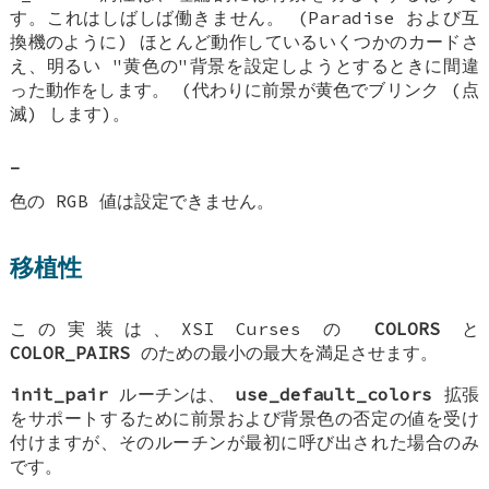
す。これはしばしば働きません。 (Paradise および互
換機のように) ほとんど動作しているいくつかのカードさ
え、明るい "黄色の"背景を設定しようとするときに間違
った動作をします。 (代わりに前景が黄色でブリンク (点
滅) します)。
-
色の RGB 値は設定できません。
移植性
この実装は、XSI Curses の
COLORS
と
COLOR_PAIRS
のための最小の最大を満足させます。
init_pair
ルーチンは、
use_default_colors
拡張
をサポートするために前景および背景色の否定の値を受け
付けますが、そのルーチンが最初に呼び出された場合のみ
です。