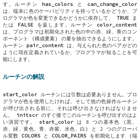
す。ルーチン
has_colors
と
can_change_color
は、端末に色のケーパビリティを持っているかどうか、プ
ログラマが色を変更できるかどうかに依存して、
TRUE
ま
たは
FALSE
を返します。ルーチン
color_content
は、プログラマは初期化された色の中の赤、緑、青のコン
ポーネント (構成要素) の量を抽出できるようにします。
ルーチン
pair_content
は、与えられた色のペアがどの
ように現在定義されているか、プログラマが知ることを可
能にします。
ルーチンの解説
start_color
ルーチンには引数は必要ありません。プロ
グラマが色を使用したければ、そして他の色操作ルーチン
が呼び出される前に、それは呼び出さなければなりませ
ん。
initscr
のすぐ後でこのルーチンを呼び出すのはよ
い演習です。
start_color
は 8 つの基本色 (黒、
赤、緑、黄色、青、赤紫、水色、白) と 2 つのグローバ
ル変数
COLORS
と
COLOR_PAIRS
を初期化します (端