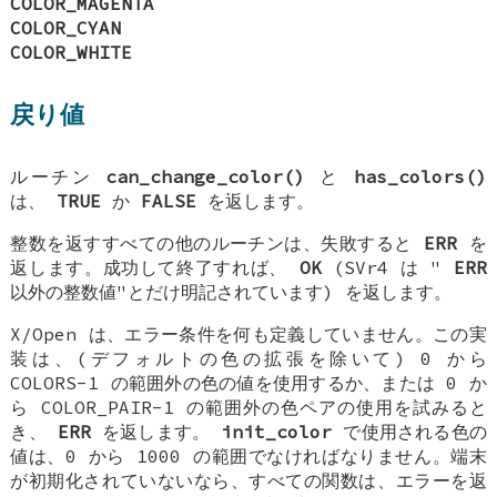
COLOR_MAGENTA
COLOR_CYAN
COLOR_WHITE
戻り値
ルーチン
can_change_color()
と
has_colors()
は、
TRUE
か
FALSE
を返します。
整数を返すすべての他のルーチンは、失敗すると
ERR
を
返します。成功して終了すれば、
OK
(SVr4 は "
ERR
以外の整数値"とだけ明記されています) を返します。
X/Open は、エラー条件を何も定義していません。この実
装は、(デフォルトの色の拡張を除いて) 0 から
COLORS-1 の範囲外の色の値を使用するか、または 0 か
ら COLOR_PAIR-1 の範囲外の色ペアの使用を試みると
き、
ERR
を返します。
init_color
で使用される色の
値は、0 から 1000 の範囲でなければなりません。端末
が初期化されていないなら、すべての関数は、エラーを返