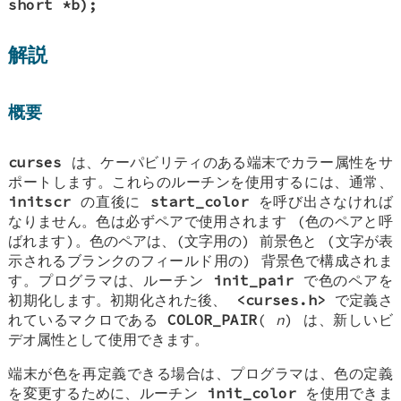
short *b);
解説
概要
curses
は、ケーパビリティのある端末でカラー属性をサ
ポートします。これらのルーチンを使用するには、通常、
initscr
の直後に
start_color
を呼び出さなければ
なりません。色は必ずペアで使用されます (色のペアと呼
ばれます)。色のペアは、(文字用の) 前景色と (文字が表
示されるブランクのフィールド用の) 背景色で構成されま
す。プログラマは、ルーチン
init_pair
で色のペアを
初期化します。初期化された後、
<curses.h>
で定義さ
れているマクロである
COLOR_PAIR
(
n
) は、新しいビ
デオ属性として使用できます。
端末が色を再定義できる場合は、プログラマは、色の定義
を変更するために、ルーチン
init_color
を使用できま