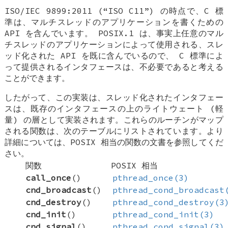
ISO/IEC 9899:2011 (“ISO C11”) の時点で、C 標
準は、マルチスレッドのアプリケーションを書くための
API を含んでいます。 POSIX.1 は、事実上任意のマル
チスレッドのアプリケーションによって使用される、スレ
ッド化された API を既に含んでいるので、 C 標準によ
って提供されるインタフェースは、不必要であると考える
ことができます。
したがって、この実装は、スレッド化されたインタフェー
スは、既存のインタフェースの上のライトウェート (軽
量) の層として実装されます。これらのルーチンがマップ
される関数は、次のテーブルにリストされています。より
詳細については、POSIX 相当の関数の文書を参照してくだ
さい。
関数
POSIX 相当
call_once
()
pthread_once(3)
cnd_broadcast
()
pthread_cond_broadcast
cnd_destroy
()
pthread_cond_destroy(3
cnd_init
()
pthread_cond_init(3)
cnd_signal
()
pthread_cond_signal(3)