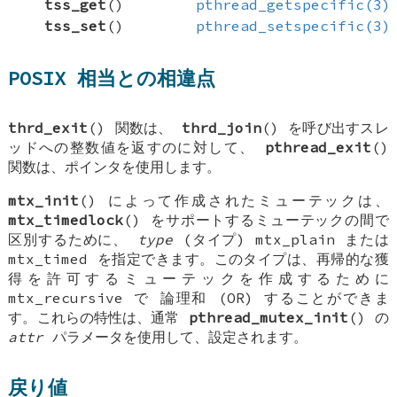
tss_get
()
pthread_getspecific(3)
tss_set
()
pthread_setspecific(3)
POSIX 相当との相違点
thrd_exit
() 関数は、
thrd_join
() を呼び出すスレ
ッドへの整数値を返すのに対して、
pthread_exit
()
関数は、ポインタを使用します。
mtx_init
() によって作成されたミューテックは、
mtx_timedlock
() をサポートするミューテックの間で
区別するために、
type
(タイプ)
mtx_plain
または
mtx_timed
を指定できます。このタイプは、再帰的な獲
得を許可するミューテックを作成するために
mtx_recursive
で
論理和 (OR)
することができま
す。これらの特性は、通常
pthread_mutex_init
() の
attr
パラメータを使用して、設定されます。
戻り値