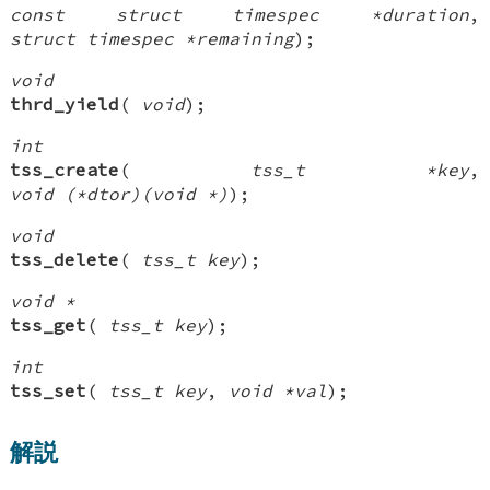
const struct timespec *duration
,
struct timespec *remaining
);
void
thrd_yield
(
void
);
int
tss_create
(
tss_t *key
,
void (*dtor)(void *)
);
void
tss_delete
(
tss_t key
);
void *
tss_get
(
tss_t key
);
int
tss_set
(
tss_t key
,
void *val
);
解説