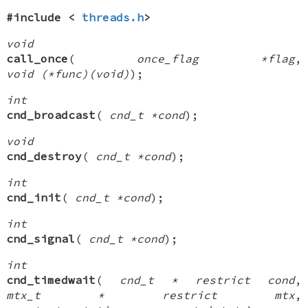
#include <
threads.h
>
void
call_once
(
once_flag *flag
,
void (*func)(void)
);
int
cnd_broadcast
(
cnd_t *cond
);
void
cnd_destroy
(
cnd_t *cond
);
int
cnd_init
(
cnd_t *cond
);
int
cnd_signal
(
cnd_t *cond
);
int
cnd_timedwait
(
cnd_t * restrict cond
,
mtx_t * restrict mtx
,