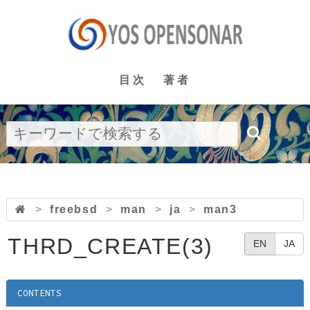
目次
著者
>
freebsd
>
man
>
ja
>
man3
THRD_CREATE(3)
EN
JA
CONTENTS