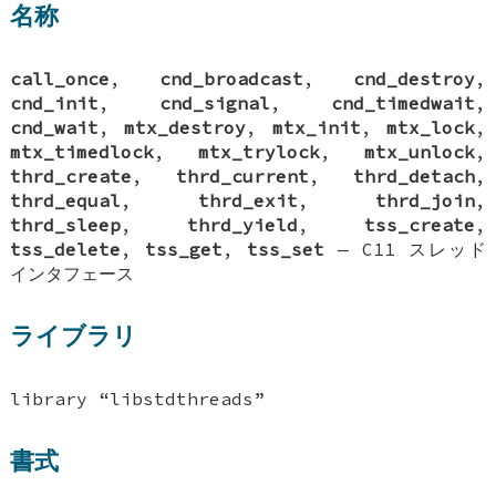
名称
call_once
,
cnd_broadcast
,
cnd_destroy
,
cnd_init
,
cnd_signal
,
cnd_timedwait
,
cnd_wait
,
mtx_destroy
,
mtx_init
,
mtx_lock
,
mtx_timedlock
,
mtx_trylock
,
mtx_unlock
,
thrd_create
,
thrd_current
,
thrd_detach
,
thrd_equal
,
thrd_exit
,
thrd_join
,
thrd_sleep
,
thrd_yield
,
tss_create
,
tss_delete
,
tss_get
,
tss_set
—
C11 スレッド
インタフェース
ライブラリ
library “libstdthreads”
書式