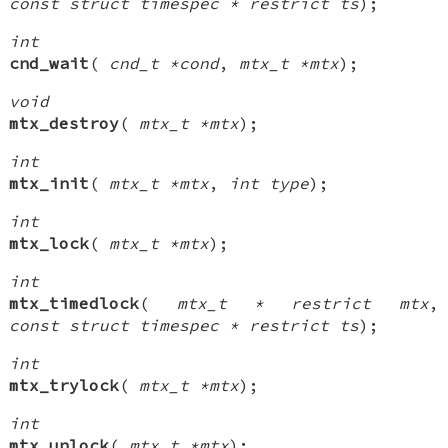
const struct timespec * restrict ts
);
int
cnd_wait
(
cnd_t *cond
,
mtx_t *mtx
);
void
mtx_destroy
(
mtx_t *mtx
);
int
mtx_init
(
mtx_t *mtx
,
int type
);
int
mtx_lock
(
mtx_t *mtx
);
int
mtx_timedlock
(
mtx_t * restrict mtx
,
const struct timespec * restrict ts
);
int
mtx_trylock
(
mtx_t *mtx
);
int
mtx_unlock
(
mtx_t *mtx
);