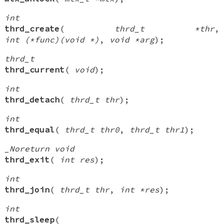
int
thrd_create
(
thrd_t *thr
,
int (*func)(void *)
,
void *arg
);
thrd_t
thrd_current
(
void
);
int
thrd_detach
(
thrd_t thr
);
int
thrd_equal
(
thrd_t thr0
,
thrd_t thr1
);
_Noreturn void
thrd_exit
(
int res
);
int
thrd_join
(
thrd_t thr
,
int *res
);
int
thrd_sleep
(