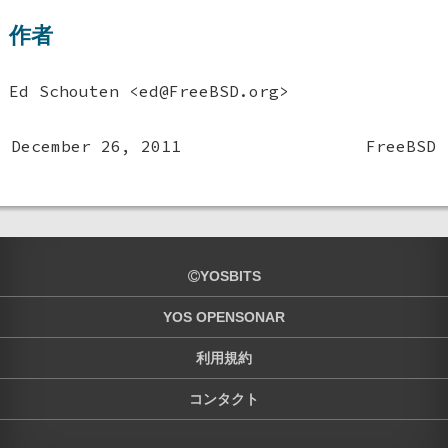
作者
Ed Schouten
<ed@FreeBSD.org>
December 26, 2011
FreeBSD
YOSBITS
YOS OPENSONAR
利用規約
コンタクト