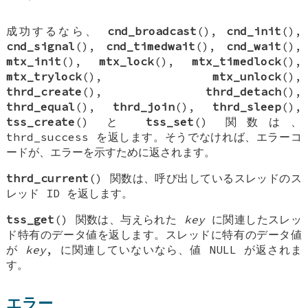
成功するなら、
cnd_broadcast
(),
cnd_init
(),
cnd_signal
(),
cnd_timedwait
(),
cnd_wait
(),
mtx_init
(),
mtx_lock
(),
mtx_timedlock
(),
mtx_trylock
(),
mtx_unlock
(),
thrd_create
(),
thrd_detach
(),
thrd_equal
(),
thrd_join
(),
thrd_sleep
(),
tss_create
() と
tss_set
() 関数は、
thrd_success
を返します。そうでなければ、エラーコ
ードが、エラーを示すために返されます。
thrd_current
() 関数は、呼び出しているスレッドのス
レッド ID を返します。
tss_get
() 関数は、与えられた
key
に関連したスレッ
ド特有のデータ値を返します。スレッドに特有のデータ値
が
key
, に関連していないなら、値 NULL が返されま
す。
エラー