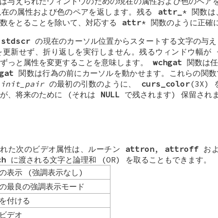
は与えられたウィンドウのための現在の属性および色のペア
在の属性および色のペアを返します。残る
attr_
* 関数
数をとることを除いて、対応する
attr
* 関数のように正確
、
stdscr
の現在のカーソル位置からスタートする文字の与え
更新せず、折り返しを実行しません。残るウィンドウ幅が -
でずっと属性を変更することを意味します。
wchgat
関数は任
gat
関数は行為の前にカーソルを動かせます。これらの関数
(
init_pair
の最初の引数のように、
curs_color
(3X)
が、将来のために (それは
NULL
で残されます) 保留され
れた次のビデオ属性は、ルーチン
attron
,
attroff
お
ch
に渡される文字と論理和 (OR) を取ることもできます。
の表示 (強調表示なし)
の最良の強調表示モード
を付ける
ビデオ