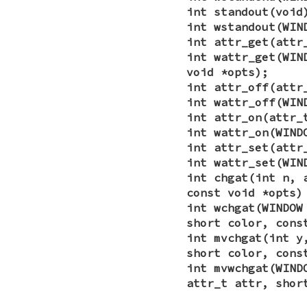
int standout(void
int wstandout(WIN
int attr_get(attr
int wattr_get(WIN
void *opts);
int attr_off(attr
int wattr_off(WIN
int attr_on(attr_
int wattr_on(WIND
int attr_set(attr
int wattr_set(WIN
int chgat(int n, 
const void *opts)
int wchgat(WINDOW
short color, cons
int mvchgat(int y
short color, cons
int mvwchgat(WIND
attr_t attr, shor