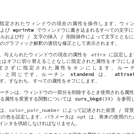
指定されたウィンドウの現在の属性を操作します。ウィ
よび
wprintw
でウィンドウに書き込まれるすべての文字に
ルおよび行 / 文字の挿入 / 削除操作によって文字ととも
のグラフィック解釈の適切な修正として表示されます。
、与えられたウィンドウの現在の属性を
attrs
に設定しま
たはオフに切り替えることなしに指定された属性をオフにし
ぼさずに指定された属性をオンにします。ル
)
と同じです。ルーチン
standend
は、
attrse
す。すなわち、すべての属性をオフにします。
ーチンは、ウィンドウの一部分を削除するとき使用される属性
れる属性を変更する関数については
curs_bkgd
(3X) を参
は、color_pair_number によって記述された前景 /
の色を設定します。パラメータは opt は、将来の使用の
 ポインタを供給しなければなりません。