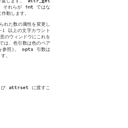
を返します。
attr_get
は、それらが
int
ではな
に作動します。
られた数の属性を変更し
1 以上の文字カウント
意のウィンドウにこれを
では、色引数は色のペア
 を参照)。
opts
引数は
ます。
よび
attrset
に渡すこ