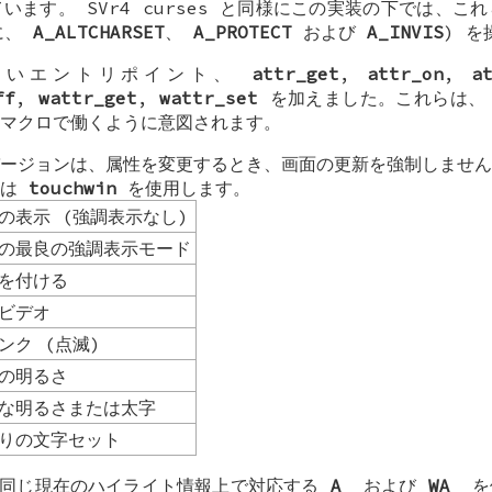
います。 SVr4 curses と同様にこの実装の下では、こ
に、
A_ALTCHARSET
、
A_PROTECT
および
A_INVIS
) を
 は新しいエントリポイント、
attr_get
,
attr_on
,
a
ff
,
wattr_get
,
wattr_set
を加えました。これらは
マクロで働くように意図されます。
ージョンは、属性を変更するとき、画面の更新を強制しません
には
touchwin
を使用します。
の表示 (強調表示なし)
の最良の強調表示モード
を付ける
ビデオ
ンク (点滅)
の明るさ
な明るさまたは太字
りの文字セット
準は、同じ現在のハイライト情報上で対応する
A_
および
WA_
を