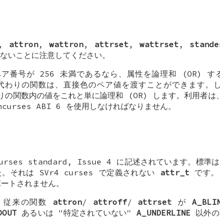
,
attron
,
wattron
,
attrset
,
wattrset
,
stande
ないことに注意してください。
ア番号が 256 未満であるなら、属性を論理和 (OR) 
わりの関数は、直接色のペア値を渡すことができます。しかし
代わりの関数内の値をこれと単に論理和 (OR) します。利用者は
curses ABI 6 を使用しなければなりません。
urses standard, Issue 4 に記述されています。
それは SVr4 curses で定義されない
attr_t
です
ポートされません。
準は、従来の関数
attron
/
attroff
/
attrset
が
A_BLI
DOUT
あるいは "特定されていない"
A_UNDERLINE
以外の