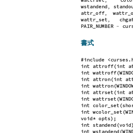
wstandend
,
stando
attr_off
,
wattr_
wattr_set
,
chga
PAIR_NUMBER
-
cur
書式
#include <curses.
int attroff(int a
int wattroff(WIND
int attron(int at
int wattron(WINDO
int attrset(int a
int wattrset(WIND
int color_set(sho
int wcolor_set(WI
void* opts);
int standend(void
int wstandend(WIN