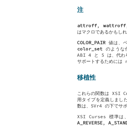
注
attroff
,
wattroff
はマクロであるかもしれ
COLOR_PAIR
値は、ペ
color_set
のような代
ABI 4 と 5 は、
サポートするためには n
移植性
これらの関数は XSI C
用タイプを定義しました。
数は、SVr4 の下でサ
XSI Curses 標
A_REVERSE
,
A_STAN