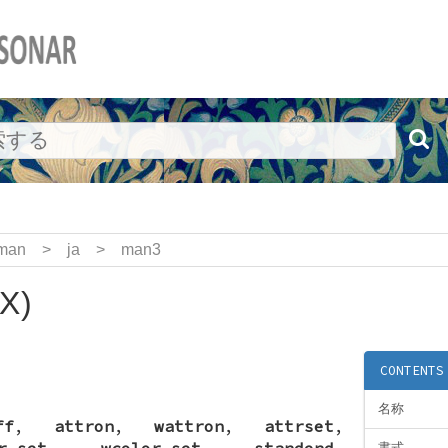
man
>
ja
>
man3
3X)
CONTENTS
名称
ff
,
attron
,
wattron
,
attrset
,
r_set
,
wcolor_set
,
standend
,
書式