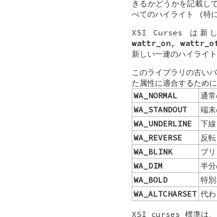
きるかどうかを記載して
べてのハイライト (特
XSI Curses
wattr_on
,
wattr_o
新しい一連のハイライト
このライブラリの古いバ
た属性に適合するため
WA_NORMAL
通常
WA_STANDOUT
端末
WA_UNDERLINE
下線
WA_REVERSE
反転
WA_BLINK
ブリ
WA_DIM
半分
WA_BOLD
特別
WA_ALTCHARSET
代わ
XSI curses 標