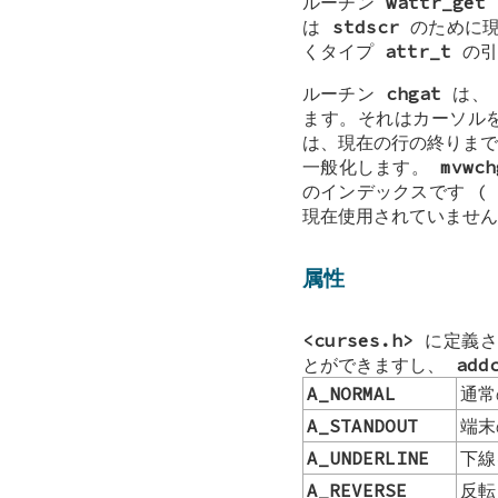
ルーチン
wattr_get
は
stdscr
のために現
くタイプ
attr_t
の引
ルーチン
chgat
は
ます。それはカーソルを
は、現在の行の終りま
一般化します。
mvwch
のインデックスです 
現在使用されていません
属性
<curses.h>
に定義さ
とができますし、
add
A_NORMAL
通常
A_STANDOUT
端末
A_UNDERLINE
下線
A_REVERSE
反転