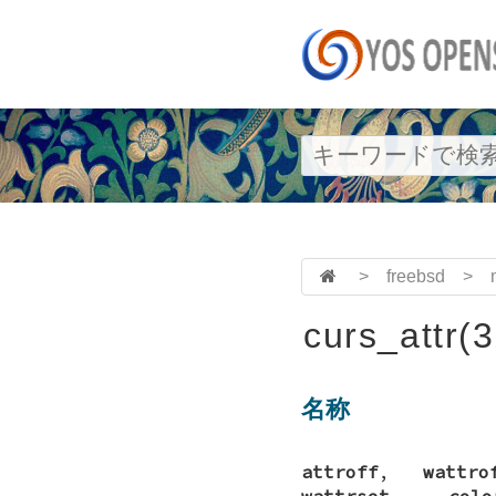
>
freebsd
>
curs_attr(
名称
attroff
,
wattro
wattrset
,
colo