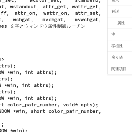
ut
,
wstandout
,
attr_get
,
wattr_get
,
解説
off
,
attr_on
,
wattr_on
,
attr_set
,
t
,
wchgat
,
mvchgat
,
mvwchgat
,
属性
ses
文字とウィンドウ属性制御ルーチン
注
移植性
戻り値
h>
ttrs);
関連項目
OW *win, int attrs);
trs);
W *win, int attrs);
ttrs);
OW *win, int attrs);
rt color_pair_number, void* opts);
NDOW *win, short color_pair_number,
);
DOW *win);