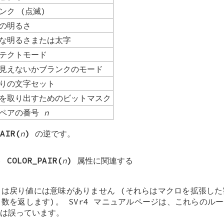
ンク (点滅)
の明るさ
な明るさまたは太字
テクトモード
見えないかブランクのモード
りの文字セット
を取り出すためのビットマスク
のペアの番号
n
AIR(
n
)
の逆です。
)
COLOR_PAIR(
n
)
属性に関連する
は戻り値には意味がありません (それらはマクロを拡張した
数を返します)。 SVr4 マニュアルページは、これらのル
は誤っています。