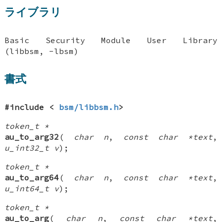
ライブラリ
Basic Security Module User Library
(libbsm, -lbsm)
書式
#include <
bsm/libbsm.h
>
token_t *
au_to_arg32
(
char n
,
const char *text
,
u_int32_t v
);
token_t *
au_to_arg64
(
char n
,
const char *text
,
u_int64_t v
);
token_t *
au_to_arg
(
char n
,
const char *text
,