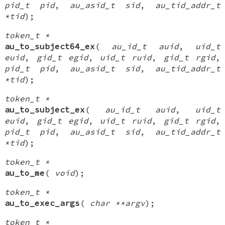
pid_t pid
,
au_asid_t sid
,
au_tid_addr_t
*tid
);
token_t *
au_to_subject64_ex
(
au_id_t auid
,
uid_t
euid
,
gid_t egid
,
uid_t ruid
,
gid_t rgid
,
pid_t pid
,
au_asid_t sid
,
au_tid_addr_t
*tid
);
token_t *
au_to_subject_ex
(
au_id_t auid
,
uid_t
euid
,
gid_t egid
,
uid_t ruid
,
gid_t rgid
,
pid_t pid
,
au_asid_t sid
,
au_tid_addr_t
*tid
);
token_t *
au_to_me
(
void
);
token_t *
au_to_exec_args
(
char **argv
);
token_t *