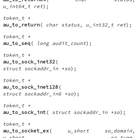
u_int64_t ret
);
token_t *
au_to_return
(
char status
,
u_int32_t ret
);
token_t *
au_to_seq
(
long audit_count
);
token_t *
au_to_sock_inet32
(
struct sockaddr_in *so
);
token_t *
au_to_sock_inet128
(
struct sockaddr_in6 *so
);
token_t *
au_to_sock_int
(
struct sockaddr_in *so
);
token_t *
au_to_socket_ex
(
u_short so_domain
,
u_short so_type
,