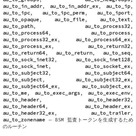
au_to_in_addr
,
au_to_in_addr_ex
,
au_to_ip
,
au_to_ipc
,
au_to_ipc_perm
,
au_to_iport
,
au_to_opaque
,
au_to_file
,
au_to_text
,
au_to_path
,
au_to_process32
,
au_to_process64
,
au_to_process
,
au_to_process32_ex
,
au_to_process64_ex
,
au_to_process_ex
,
au_to_return32
,
au_to_return64
,
au_to_return
,
au_to_seq
,
au_to_sock_inet32
,
au_to_sock_inet128
,
au_to_sock_inet
,
au_to_socket_ex
,
au_to_subject32
,
au_to_subject64
,
au_to_subject
,
au_to_subject32_ex
,
au_to_subject64_ex
,
au_to_subject_ex
,
au_to_me
,
au_to_exec_args
,
au_to_exec_env
,
au_to_header
,
au_to_header32
,
au_to_header64
,
au_to_header_ex
,
au_to_header32_ex
,
au_to_trailer
,
au_to_zonename
—
BSM 監査トークンを生成するため
のルーチン