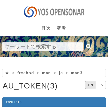
目次
著者
>
freebsd
>
man
>
ja
>
man3
AU_TOKEN(3)
EN
JA
CONTENTS