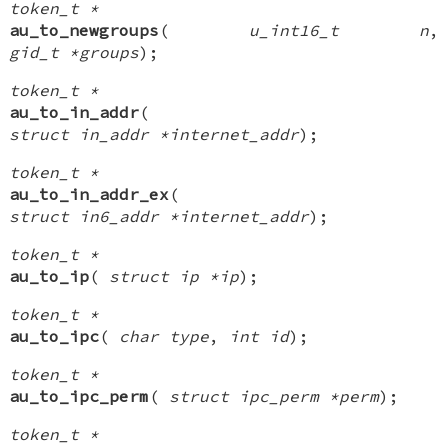
token_t *
au_to_newgroups
(
u_int16_t n
,
gid_t *groups
);
token_t *
au_to_in_addr
(
struct in_addr *internet_addr
);
token_t *
au_to_in_addr_ex
(
struct in6_addr *internet_addr
);
token_t *
au_to_ip
(
struct ip *ip
);
token_t *
au_to_ipc
(
char type
,
int id
);
token_t *
au_to_ipc_perm
(
struct ipc_perm *perm
);
token_t *