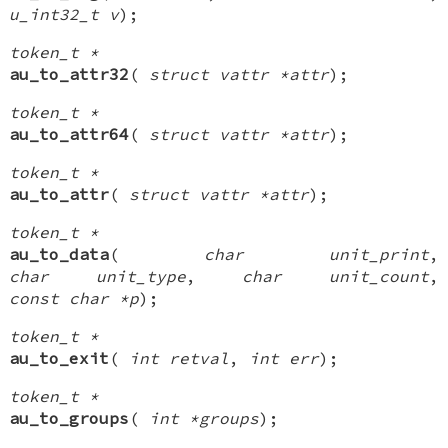
u_int32_t v
);
token_t *
au_to_attr32
(
struct vattr *attr
);
token_t *
au_to_attr64
(
struct vattr *attr
);
token_t *
au_to_attr
(
struct vattr *attr
);
token_t *
au_to_data
(
char unit_print
,
char unit_type
,
char unit_count
,
const char *p
);
token_t *
au_to_exit
(
int retval
,
int err
);
token_t *
au_to_groups
(
int *groups
);