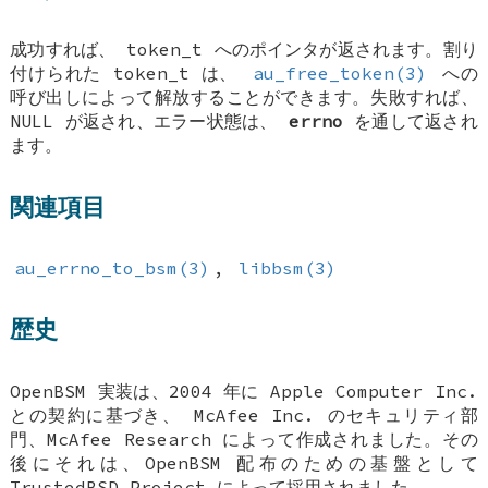
成功すれば、
token_t
へのポインタが返されます。割り
付けられた
token_t
は、
au_free_token(3)
への
呼び出しによって解放することができます。失敗すれば、
NULL
が返され、エラー状態は、
errno
を通して返され
ます。
関連項目
au_errno_to_bsm(3)
,
libbsm(3)
歴史
OpenBSM 実装は、2004 年に Apple Computer Inc.
との契約に基づき、 McAfee Inc. のセキュリティ部
門、McAfee Research によって作成されました。その
後にそれは、OpenBSM 配布のための基盤として
TrustedBSD Project によって採用されました。