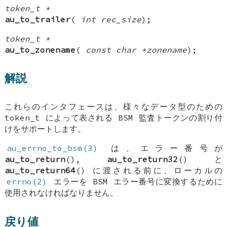
token_t *
au_to_trailer
(
int rec_size
);
token_t *
au_to_zonename
(
const char *zonename
);
解説
これらのインタフェースは、様々なデータ型のための
token_t
によって表される BSM 監査トークンの割り付
けをサポートします。
au_errno_to_bsm(3)
は、エラー番号が
au_to_return
(),
au_to_return32
() と
au_to_return64
() に渡される前に、ローカルの
errno(2)
エラーを BSM エラー番号に変換するために
使用されなければなりません。
戻り値