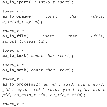
au_to_iport
(
u_int16_t iport
);
token_t *
au_to_opaque
(
const char *data
,
u_int16_t bytes
);
token_t *
au_to_file
(
const char *file
,
struct timeval tm
);
token_t *
au_to_text
(
const char *text
);
token_t *
au_to_path
(
const char *text
);
token_t *
au_to_process32
(
au_id_t auid
,
uid_t euid
,
gid_t egid
,
uid_t ruid
,
gid_t rgid
,
pid_t
pid
,
au_asid_t sid
,
au_tid_t *tid
);
token_t *