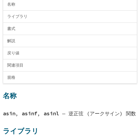
名称
ライブラリ
書式
解説
戻り値
関連項目
規格
名称
asin
,
asinf
,
asinl
—
逆正弦 (アークサイン) 関数
ライブラリ