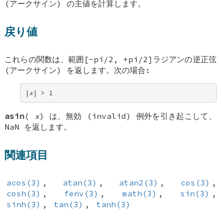
(アークサイン) の主値を計算します。
戻り値
これらの関数は、範囲[-pi/2, +pi/2]ラジアンの逆正弦
(アークサイン) を返します。次の場合:
|
x
| > 1
asin
(
x
) は、無効 (invalid) 例外を引き起こして、
NaN を返します。
関連項目
acos(3)
,
atan(3)
,
atan2(3)
,
cos(3)
,
cosh(3)
,
fenv(3)
,
math(3)
,
sin(3)
,
sinh(3)
,
tan(3)
,
tanh(3)