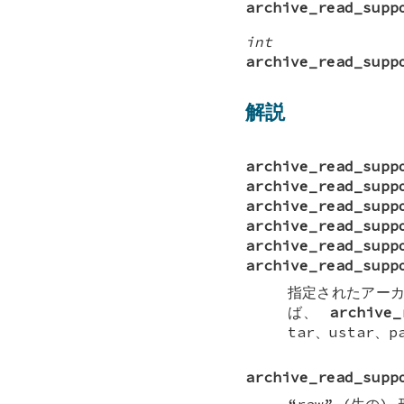
archive_read_supp
int
archive_read_supp
解説
archive_read_supp
archive_read_supp
archive_read_supp
archive_read_supp
archive_read_supp
archive_read_supp
指定されたアーカ
ば、
archive_
tar、ustar
archive_read_supp