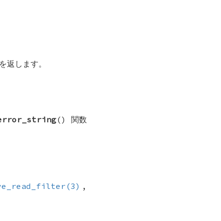
を返します。
error_string
() 関数
ve_read_filter(3)
,