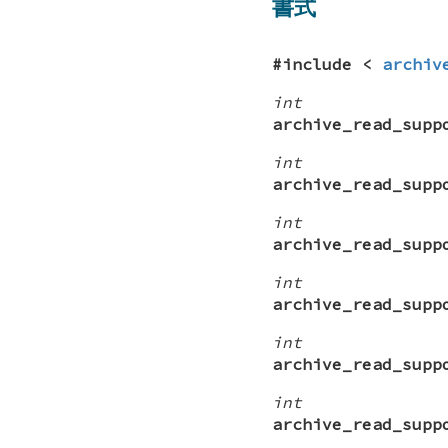
書式
#include <
archiv
int
archive_read_supp
int
archive_read_supp
int
archive_read_supp
int
archive_read_supp
int
archive_read_supp
int
archive_read_supp