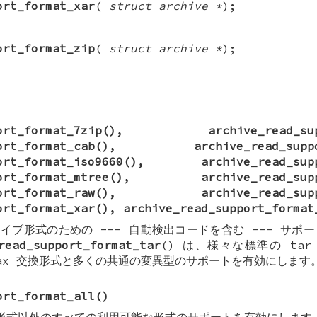
ort_format_xar
(
struct archive *
);
ort_format_zip
(
struct archive *
);
ort_format_7zip
(),
archive_read_su
ort_format_cab
(),
archive_read_supp
ort_format_iso9660
(),
archive_read_sup
ort_format_mtree
(),
archive_read_sup
ort_format_raw
(),
archive_read_sup
ort_format_xar
(),
archive_read_support_format
イブ形式のための --- 自動検出コードを含む --- サポ
read_support_format_tar
() は、様々な標準の ta
、pax 交換形式と多くの共通の変異型のサポートを有効にします
ort_format_all
()