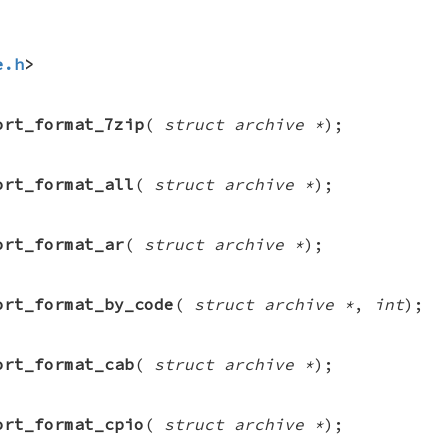
e.h
>
ort_format_7zip
(
struct archive *
);
ort_format_all
(
struct archive *
);
ort_format_ar
(
struct archive *
);
ort_format_by_code
(
struct archive *
,
int
);
ort_format_cab
(
struct archive *
);
ort_format_cpio
(
struct archive *
);