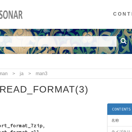
CONT
man
>
ja
>
man3
READ_FORMAT(3)
CONTENTS
名称
ort_format_7zip
,
ort_format_all
,
ライブラリ