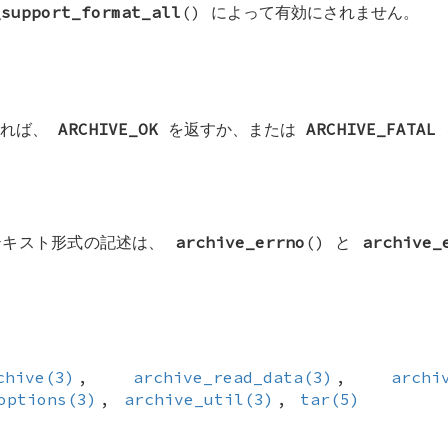
_support_format_all
() によって有効にされません。
すれば、
ARCHIVE_OK
を返すか、または
ARCHIVE_FATAL
テキスト形式の記述は、
archive_errno
() と
archive_
chive(3)
,
archive_read_data(3)
,
archi
options(3)
,
archive_util(3)
,
tar(5)