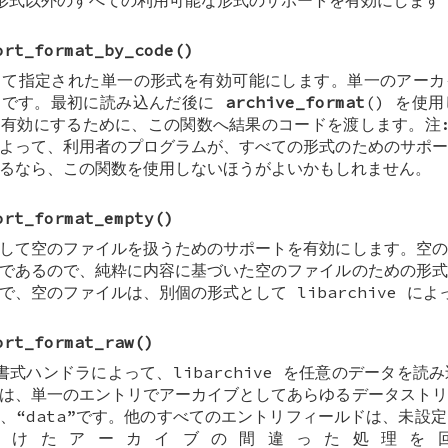
の) 形式以外のすべての利用可能な形式のサポートを有効にします
ort_format_by_code
()
て指定された単一の形式を有効可能にします。単一のアーカイ
利です。最初に読み込んだ後に
archive_format
() を使
有効にするために、この関数へ結果のコードを渡します。注:
よって、利用者のプログラムが、すべての形式のためのサポー
るなら、この関数を使用しないほうがよいかもしれません。
ort_format_empty
()
して空のファイルを扱うためのサポートを有効にします。空の
であるので、純粋に内容に基づいた空のファイルのための形式
で、空のファイルは、別個の形式として libarchive に
ort_format_raw
()
) 書式ハンドラによって、libarchive を任意のデータを
は、単一のエントリでアーカイブとしてあらゆるデータストリ
、“data”です。他のすべてのエントリフィールドは、未設
受けたアーカイブの間違った処理を