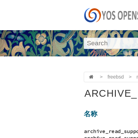
>
freebsd
>
ARCHIVE_
名称
archive_read_supp
archive_read_supp