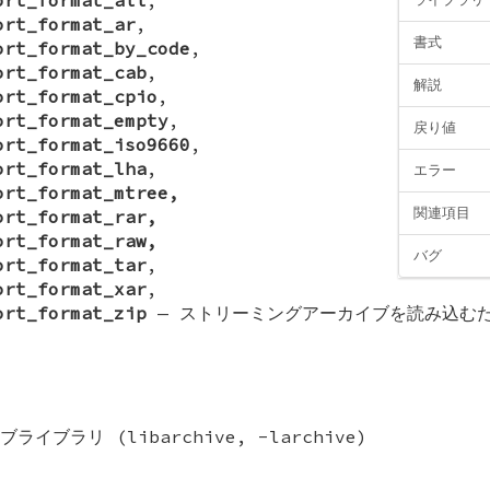
ort_format_ar
,
書式
ort_format_by_code
,
ort_format_cab
,
解説
ort_format_cpio
,
ort_format_empty
,
戻り値
ort_format_iso9660
,
ort_format_lha
,
エラー
ort_format_mtree,
関連項目
ort_format_rar,
ort_format_raw,
バグ
ort_format_tar
,
ort_format_xar
,
ort_format_zip
—
ストリーミングアーカイブを読み込む
ブラリ (libarchive, -larchive)