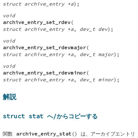
struct archive_entry *a
);
void
archive_entry_set_rdev
(
struct archive_entry *a
,
dev_t dev
);
void
archive_entry_set_rdevmajor
(
struct archive_entry *a
,
dev_t major
);
void
archive_entry_set_rdevminor
(
struct archive_entry *a
,
dev_t minor
);
解説
struct stat
へ/からコピーする
関数
archive_entry_stat
() は、アーカイブエントリ