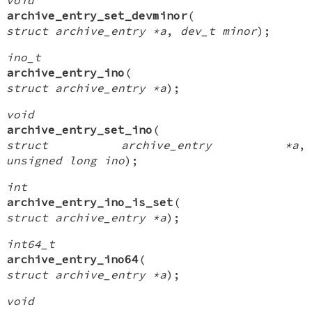
archive_entry_set_devminor
(
struct archive_entry *a
,
dev_t minor
);
ino_t
archive_entry_ino
(
struct archive_entry *a
);
void
archive_entry_set_ino
(
struct archive_entry *a
,
unsigned long ino
);
int
archive_entry_ino_is_set
(
struct archive_entry *a
);
int64_t
archive_entry_ino64
(
struct archive_entry *a
);
void