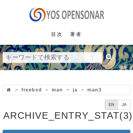
目次
著者
>
freebsd
>
man
>
ja
>
man3
EN
JA
ARCHIVE_ENTRY_STAT(3)