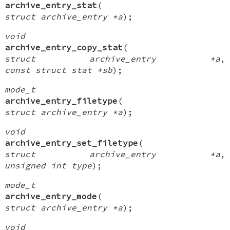
archive_entry_stat
(
struct archive_entry *a
);
void
archive_entry_copy_stat
(
struct archive_entry *a
,
const struct stat *sb
);
mode_t
archive_entry_filetype
(
struct archive_entry *a
);
void
archive_entry_set_filetype
(
struct archive_entry *a
,
unsigned int type
);
mode_t
archive_entry_mode
(
struct archive_entry *a
);
void