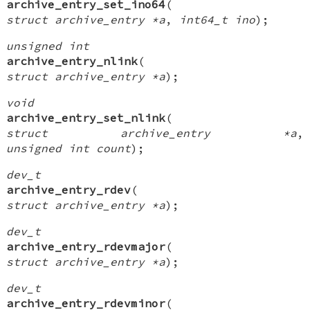
archive_entry_set_ino64
(
struct archive_entry *a
,
int64_t ino
);
unsigned int
archive_entry_nlink
(
struct archive_entry *a
);
void
archive_entry_set_nlink
(
struct archive_entry *a
,
unsigned int count
);
dev_t
archive_entry_rdev
(
struct archive_entry *a
);
dev_t
archive_entry_rdevmajor
(
struct archive_entry *a
);
dev_t
archive_entry_rdevminor
(