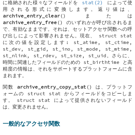
に格納された様々なフィールドを
stat(2)
によって使
用される形式に変換します。返り値は、
archive_entry_clear
() または
archive_entry_free
() のいずれかが呼び出されるま
で、有効なままです。それは、セットアクセサ関数への呼
び出しによって影響されません。現在、
struct stat
に次の値を設定します:
st_atime
,
st_ctime
,
st_dev
,
st_gid
,
st_ino
,
st_mode
,
st_mtime
,
st_nlink
,
st_rdev
,
st_size
,
st_uid
。さらに、
時間に関連したフィールドのための
st_birthtime
と高
精度の情報は、それをサポートするプラットフォームに含
まれます。
関数
archive_entry_copy_stat
() は、プラットフ
ォームの
struct stat
からフィールドをコピーしま
す。
struct stat
によって提供されないフィールド
は、変更されません。
一般的なアクセサ関数