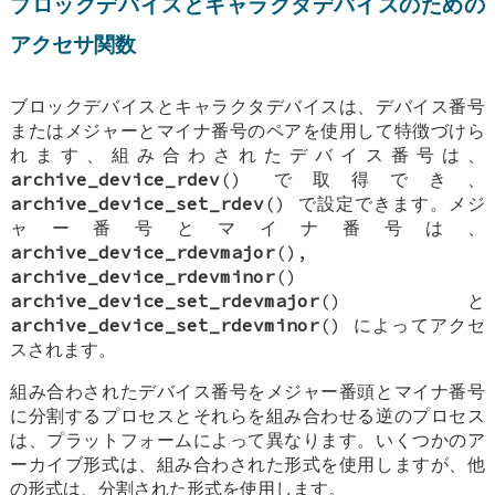
ブロックデバイスとキャラクタデバイスのための
アクセサ関数
ブロックデバイスとキャラクタデバイスは、デバイス番号
またはメジャーとマイナ番号のペアを使用して特徴づけら
れます、組み合わされたデバイス番号は、
archive_device_rdev
() で取得でき、
archive_device_set_rdev
() で設定できます。メジ
ャー番号とマイナ番号は、
archive_device_rdevmajor
(),
archive_device_rdevminor
()
archive_device_set_rdevmajor
() と
archive_device_set_rdevminor
() によってアクセ
スされます。
組み合わされたデバイス番号をメジャー番頭とマイナ番号
に分割するプロセスとそれらを組み合わせる逆のプロセス
は、プラットフォームによって異なります。いくつかのア
ーカイブ形式は、組み合わされた形式を使用しますが、他
の形式は、分割された形式を使用します。