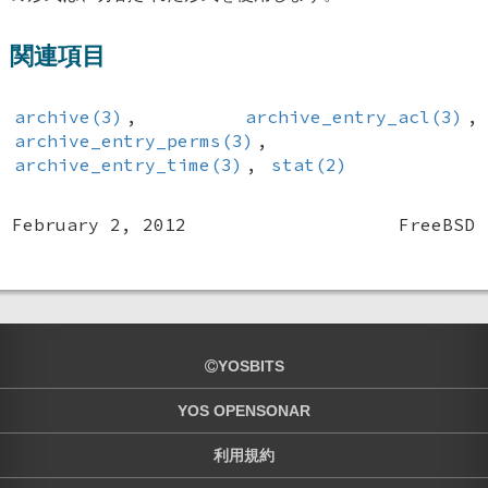
関連項目
archive(3)
,
archive_entry_acl(3)
,
archive_entry_perms(3)
,
archive_entry_time(3)
,
stat(2)
February 2, 2012
FreeBSD
YOSBITS
YOS OPENSONAR
利用規約